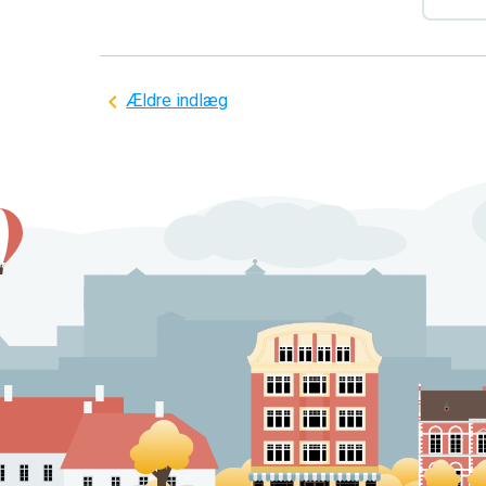
Navigation
Ældre indlæg
til
indlæg