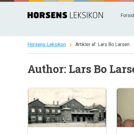
Spring
til
Forsi
indhold
chevron_right
Horsens Leksikon
Artikler af: Lars Bo Larsen
Author: Lars Bo Lar