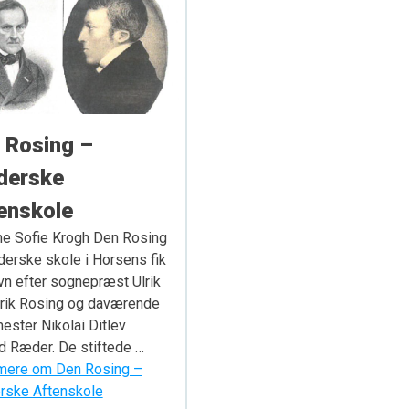
 Rosing –
derske
enskole
ne Sofie Krogh Den Rosing
erske skole i Horsens fik
avn efter sognepræst Ulrik
rik Rosing og daværende
ester Nikolai Ditlev
 Ræder. De stiftede …
ere om Den Rosing –
ske Aftenskole