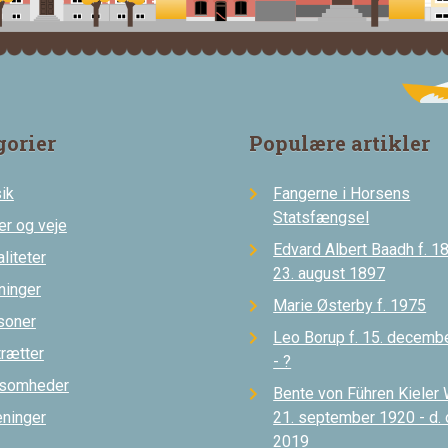
gorier
Populære artikler
ik
Fangerne i Horsens
Statsfængsel
er og veje
Edvard Albert Baadh f. 18
liteter
23. august 1897
ninger
Marie Østerby f. 1975
soner
Leo Borup f. 15. decemb
trætter
- ?
ksomheder
Bente von Führen Kieler 
eninger
21. september 1920 - d.
2019