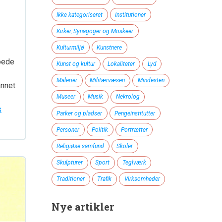
Ikke kategoriseret
Institutioner
Kirker, Synagoger og Moskeer
Kulturmiljø
Kunstnere
oede
Kunst og kultur
Lokaliteter
Lyd
Malerier
Militærvæsen
Mindesten
annet
Museer
Musik
Nekrolog
s
Parker og pladser
Pengeinstitutter
Personer
Politik
Portrætter
Religiøse samfund
Skoler
Skulpturer
Sport
Teglværk
Traditioner
Trafik
Virksomheder
Nye artikler