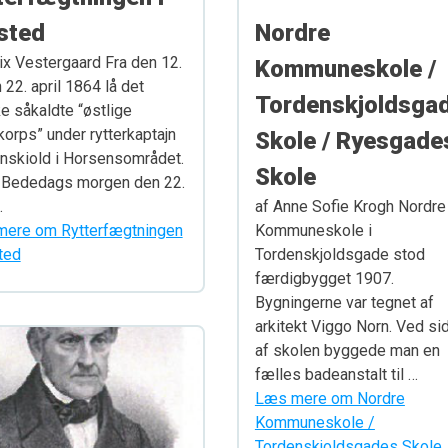
sted
Nordre
lix Vestergaard Fra den 12.
Kommuneskole /
n 22. april 1864 lå det
Tordenskjoldsga
e såkaldte “østlige
korps” under rytterkaptajn
Skole / Ryesgade
nskiold i Horsensområdet.
Skole
 Bededags morgen den 22.
…
af Anne Sofie Krogh Nordre
ere om Rytterfægtningen
Kommuneskole i
ted
Tordenskjoldsgade stod
færdigbygget 1907.
Bygningerne var tegnet af
arkitekt Viggo Norn. Ved si
af skolen byggede man en
fælles badeanstalt til …
Læs mere om Nordre
Kommuneskole /
Tordenskjoldsgades Skole 