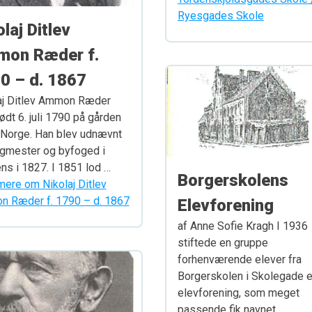
Ryesgades Skole
laj Ditlev
on Ræder f.
0 – d. 1867
aj Ditlev Ammon Ræder
ødt 6. juli 1790 på gården
 Norge. Han blev udnævnt
orgmester og byfoged i
ns i 1827. I 1851 lod …
Borgerskolens
ere om Nikolaj Ditlev
Ammon Ræder f. 1790 – d. 1867
Elevforening
af Anne Sofie Kragh I 1936
stiftede en gruppe
forhenværende elever fra
Borgerskolen i Skolegade 
elevforening, som meget
passende fik navnet