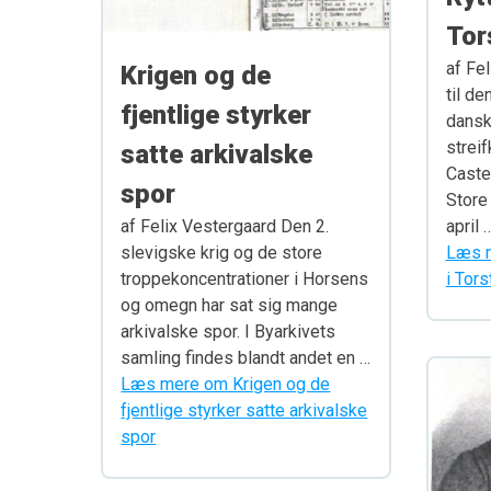
Tor
af Fe
Krigen og de
til de
fjentlige styrker
dansk
streif
satte arkivalske
Caste
spor
Store
af Felix Vestergaard Den 2.
april 
slevigske krig og de store
Læs m
troppekoncentrationer i Horsens
i Tors
og omegn har sat sig mange
arkivalske spor. I Byarkivets
samling findes blandt andet en …
Læs mere om Krigen og de
fjentlige styrker satte arkivalske
spor