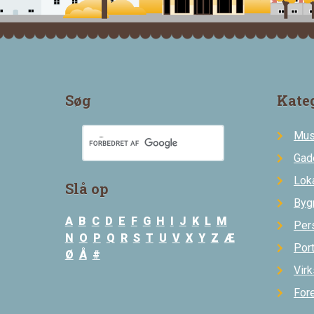
Søg
Kate
Mus
Gad
Loka
Slå op
Byg
A
B
C
D
E
F
G
H
I
J
K
L
M
Per
N
O
P
Q
R
S
T
U
V
X
Y
Z
Æ
Por
Ø
Å
#
Vir
For