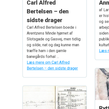
Carl Alfred
Ann
af La
Bertelsen – den
er hi
sidste drager
og se
Carl Alfred Bertelsen boede i
arbej
Arentzens Minde hjørnet af
siden
Slotsgade og Gasvej, men tidlig
publi
og silde, nat og dag kunne man
kultur
træffe ham i den gamle
Læs m
banegårds forhal …
Læs mere om Carl Alfred
Bertelsen – den sidste drager
Ryt