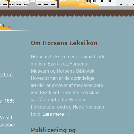
Om Horsens Leksikon
Horsens Leksikon er et samarbejde
mellem Byarkivet, Horsens
Museum og Horsens Bibliotek.
21 - d.
Hovedparten af de oprindelige
artikler er skrevet af medarbejdere
ved Byarkivet. Horsens Leksikon
har fået støtte fra Horsens
er 1883
Folkeblads fond og Hede Nielsens
chevron_right
fond.
Læs mere
West f.
 oktober
Publicering og