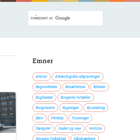
Emner
Arkiver
Arkæologiske udgravninger
Begivenheder
Besættelsen
Billeder
Boghandel
Borgerne fortæller
Borgmestre
Bygninger
Byvandring
Børn
Filmklip
Foreninger
Fængslet
Gader og veje
Historie
Horsens Folkeblad
Håndværkere