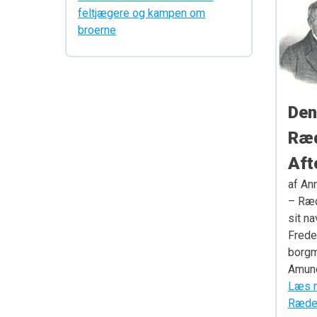
feltjægere og kampen om
broerne
Den
Ræ
Aft
af An
– Ræd
sit n
Frede
borgm
Amund
Læs m
Ræder