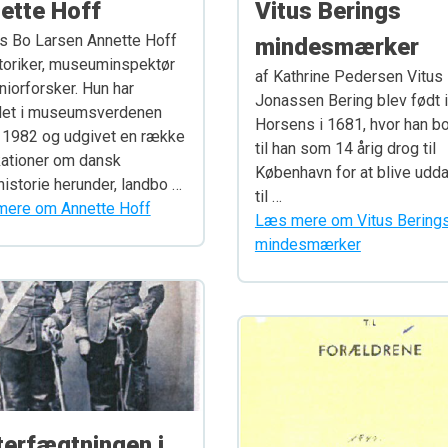
ette Hoff
Vitus Berings
rs Bo Larsen Annette Hoff
mindesmærker
storiker, museuminspektør
af Kathrine Pedersen Vitus
niorforsker. Hun har
Jonassen Bering blev født i
det i museumsverdenen
Horsens i 1681, hvor han b
 1982 og udgivet en række
til han som 14 årig drog til
kationer om dansk
København for at blive udd
historie herunder, landbo …
til …
ere om Annette Hoff
Læs mere om Vitus Bering
mindesmærker
terfægtningen i