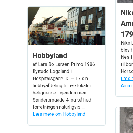
Niko
Amm
179
Nikol
blev f
Hobbyland
Nes i
af Lars Bo Larsen Primo 1986
til b
flyttede Legeland i
Horse
Hospitalsgade 15 – 17 sin
Læs m
hobbyafdeling til nye lokaler,
beliggende i ejendommen
Sønderbrogade 4, og så hed
forretningen naturligvis …
Læs mere om Hobbyland