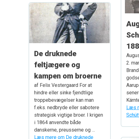
Aug
Sch
18
De druknede
Augus
2. mar
feltjægere og
Brand
kampen om broerne
godse
af Felix Vestergaard For at
Aarup
hindre eller sinke fjendtlige
sener
troppebevægelser kan man
Kärnt
f.eks. nedbryde eller sabotere
Læs m
strategisk vigtige broer. I krigen
Schüt
i 1864 anvendte både
danskerne, preusserne og …
Læs mere om De druknede