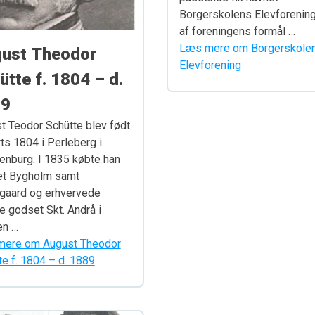
Borgerskolens Elevforening
af foreningens formål …
Læs mere om Borgerskole
ust Theodor
Elevforening
ütte f. 1804 – d.
89
t Teodor Schütte blev født
ts 1804 i Perleberg i
enburg. I 1835 købte han
t Bygholm samt
gaard og erhvervede
e godset Skt. Andrå i
en …
ere om August Theodor
te f. 1804 – d. 1889