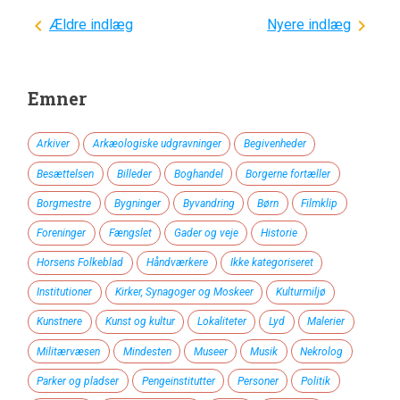
Navigation
Ældre indlæg
Nyere indlæg
til
indlæg
Emner
Arkiver
Arkæologiske udgravninger
Begivenheder
Besættelsen
Billeder
Boghandel
Borgerne fortæller
Borgmestre
Bygninger
Byvandring
Børn
Filmklip
Foreninger
Fængslet
Gader og veje
Historie
Horsens Folkeblad
Håndværkere
Ikke kategoriseret
Institutioner
Kirker, Synagoger og Moskeer
Kulturmiljø
Kunstnere
Kunst og kultur
Lokaliteter
Lyd
Malerier
Militærvæsen
Mindesten
Museer
Musik
Nekrolog
Parker og pladser
Pengeinstitutter
Personer
Politik