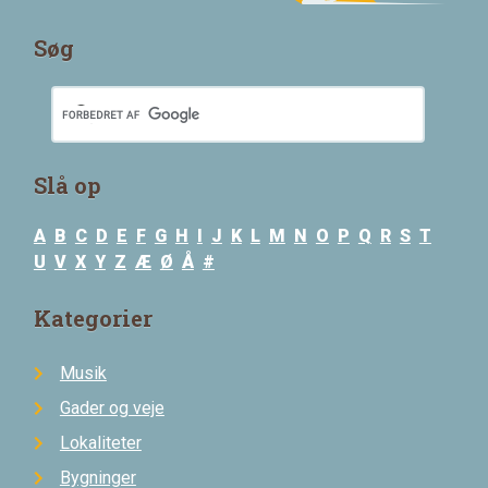
Søg
Slå op
A
B
C
D
E
F
G
H
I
J
K
L
M
N
O
P
Q
R
S
T
U
V
X
Y
Z
Æ
Ø
Å
#
Kategorier
Musik
Gader og veje
Lokaliteter
Bygninger