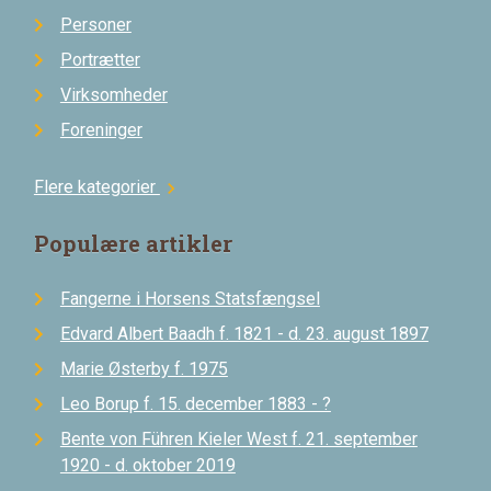
Personer
Portrætter
Virksomheder
Foreninger
Flere kategorier
chevron_right
Populære artikler
Fangerne i Horsens Statsfængsel
Edvard Albert Baadh f. 1821 - d. 23. august 1897
Marie Østerby f. 1975
Leo Borup f. 15. december 1883 - ?
Bente von Führen Kieler West f. 21. september
1920 - d. oktober 2019