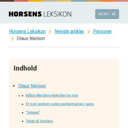
Spring
til
menu
MENU
indhold
chevron_right
chevron_right
Horsens Leksikon
Nyeste artikler
Personer
chevron_right
Olaus Nielson
Indhold
Olaus Nielson
Måtte ikke blive elektriker for mor
Et tysk jernkors satte samlermanien i gang
”Grippen”
Taget af Gestapo