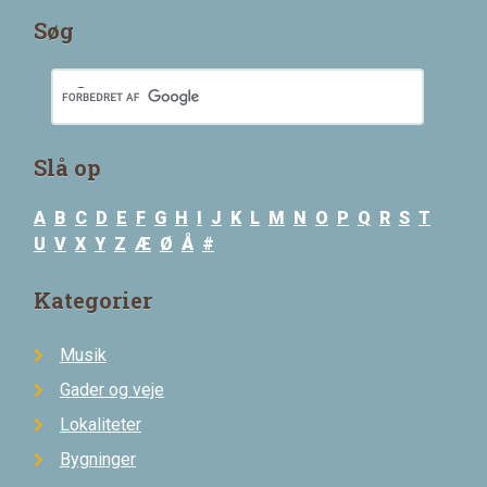
Søg
Slå op
A
B
C
D
E
F
G
H
I
J
K
L
M
N
O
P
Q
R
S
T
U
V
X
Y
Z
Æ
Ø
Å
#
Kategorier
Musik
Gader og veje
Lokaliteter
Bygninger