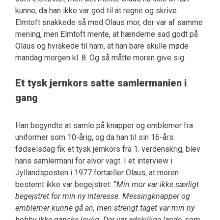
kunne, da han ikke var god til at regne og skrive.
Elmtoft snakkede så med Olaus mor, der var af samme
mening, men Elmtoft mente, at hænderne sad godt på
Olaus og hviskede til ham, at han bare skulle møde
mandag morgen kl. 8. Og så måtte moren give sig.
Et tysk jernkors satte samlermanien i
gang
Han begyndte at samle på knapper og emblemer fra
uniformer som 10-årig, og da han til sin 16-års
fødselsdag fik et tysk jernkors fra 1. verdenskrig, blev
hans samlermani for alvor vagt. I et interview i
Jyllandsposten i 1977 fortæller Olaus, at moren
bestemt ikke var begejstret: ”
Min mor var ikke særligt
begejstret for min ny interesse. Messingknapper og
emblemer kunne gå an, men strengt taget var min ny
hobby ikke ganske lovlig. Der var adskillige lande, som