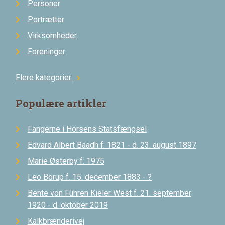
Personer
Portrætter
Virksomheder
Foreninger
Flere kategorier
chevron_right
Populære artikler
Fangerne i Horsens Statsfængsel
Edvard Albert Baadh f. 1821 - d. 23. august 1897
Marie Østerby f. 1975
Leo Borup f. 15. december 1883 - ?
Bente von Führen Kieler West f. 21. september
1920 - d. oktober 2019
Kalkbrænderivej