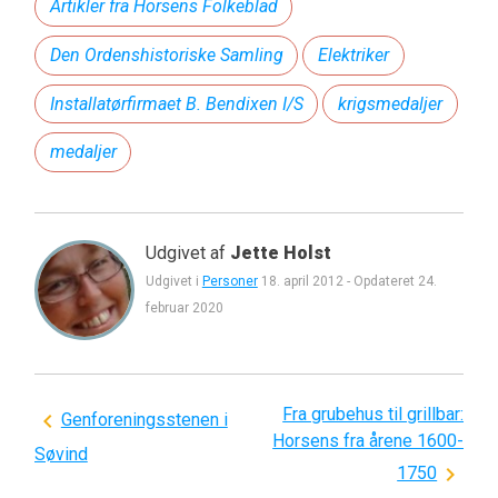
Artikler fra Horsens Folkeblad
Den Ordenshistoriske Samling
Elektriker
Installatørfirmaet B. Bendixen I/S
krigsmedaljer
medaljer
Udgivet af
Jette Holst
Udgivet i
Personer
18. april 2012
-
Opdateret
24.
februar 2020
Fra grubehus til grillbar:
Indlægsnavigation
Genforeningsstenen i
Horsens fra årene 1600-
Søvind
1750