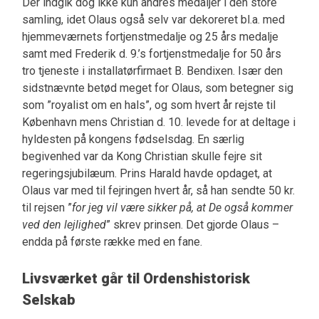
Der indgik dog ikke kun andres medaljer i den store
samling, idet Olaus også selv var dekoreret bl.a. med
hjemmeværnets fortjenstmedalje og 25 års medalje
samt med Frederik d. 9.’s fortjenstmedalje for 50 års
tro tjeneste i installatørfirmaet B. Bendixen. Især den
sidstnævnte betød meget for Olaus, som betegner sig
som ”royalist om en hals”, og som hvert år rejste til
København mens Christian d. 10. levede for at deltage i
hyldesten på kongens fødselsdag. En særlig
begivenhed var da Kong Christian skulle fejre sit
regeringsjubilæum. Prins Harald havde opdaget, at
Olaus var med til fejringen hvert år, så han sendte 50 kr.
til rejsen ”
for jeg vil være sikker på, at De også kommer
ved den lejlighed
” skrev prinsen. Det gjorde Olaus –
endda på første række med en fane.
Livsværket går til Ordenshistorisk
Selskab