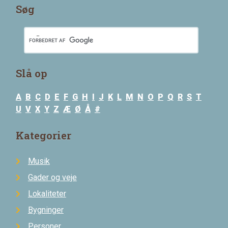
Søg
Slå op
A
B
C
D
E
F
G
H
I
J
K
L
M
N
O
P
Q
R
S
T
U
V
X
Y
Z
Æ
Ø
Å
#
Kategorier
Musik
Gader og veje
Lokaliteter
Bygninger
Personer