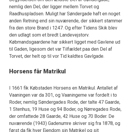
nemlig den Del, der ligger mellem Torvet og
Raadhuspladsen. Muligt har Søndergade haft en noget
anden Retning end sin nuværende, der sikkert stammer
fra den store Brand i 1247. Og efter Tidens Skik blev
den udlagt som et bredt Landevejstorv.
Købmandsgaardene har sikkert ligget med Gavlene ud
til Gaden, ligesom det var Tilfældet paa den Del af
Torvet, der helt op til vor Tid kaldtes Gavlgade.
Horsens får Matrikul
I 1661 fik Købstaden Horsens en Matrikul. Antallet af
Vaaningen var da 301, og Vaaningerne var fordelt i to
Roder, nemlig Søndergades Rode, der talte 47 Gaarde,
1 Stenhus, 19 Huse og 94 Boder, og Nørregades Rode,
der omfattede 28 Gaarde, 42 Huse og 70 Boder. De
nuværende (1943) Gadenumre skriver sig fra 1878, og
først da fik hver Ejendom sin Matrikel og sit