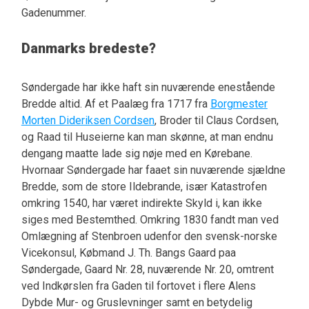
Gadenummer.
Danmarks bredeste?
Søndergade har ikke haft sin nuværende enestående
Bredde altid. Af et Paalæg fra 1717 fra
Borgmester
Morten Dideriksen Cordsen
, Broder til Claus Cordsen,
og Raad til Huseierne kan man skønne, at man endnu
dengang maatte lade sig nøje med en Kørebane.
Hvornaar Søndergade har faaet sin nuværende sjældne
Bredde, som de store Ildebrande, især Katastrofen
omkring 1540, har været indirekte Skyld i, kan ikke
siges med Bestemthed. Omkring 1830 fandt man ved
Omlægning af Stenbroen udenfor den svensk-norske
Vicekonsul, Købmand J. Th. Bangs Gaard paa
Søndergade, Gaard Nr. 28, nuværende Nr. 20, omtrent
ved Indkørslen fra Gaden til fortovet i flere Alens
Dybde Mur- og Gruslevninger samt en betydelig