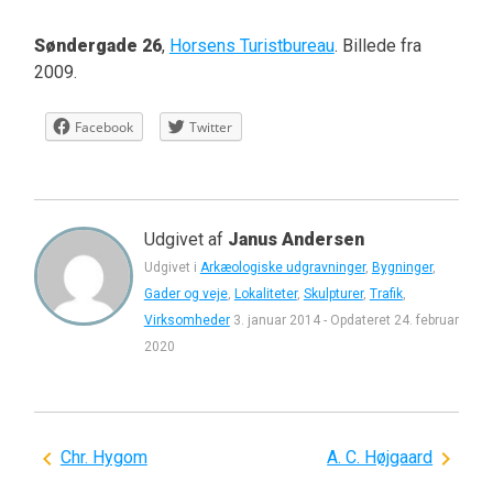
Søndergade 26
,
Horsens Turistbureau
. Billede fra
2009.
Facebook
Twitter
Udgivet af
Janus Andersen
Udgivet i
Arkæologiske udgravninger
,
Bygninger
,
Gader og veje
,
Lokaliteter
,
Skulpturer
,
Trafik
,
Virksomheder
3. januar 2014
-
Opdateret
24. februar
2020
Indlægsnavigation
Chr. Hygom
A. C. Højgaard