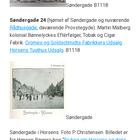
Søndergade B1118
Søndergade 24
(hjørnet af Søndergade og nuværende
Rådhusgade
, daværende Provstegyde). Martin Malberg
kolonial Bønnelyckes Eftérfølger, Tobak og Cigar
Fabrik.
Cromes og Goldschmidts Fabrikkers Udsalg
.
Horsens Tugthus Udsalg
. B1118
Søndergade
Søndergade i Horsens. Foto P. Christensen. Billedet er
fra Hansen Ringers bog “
En bog om Horsens og dens