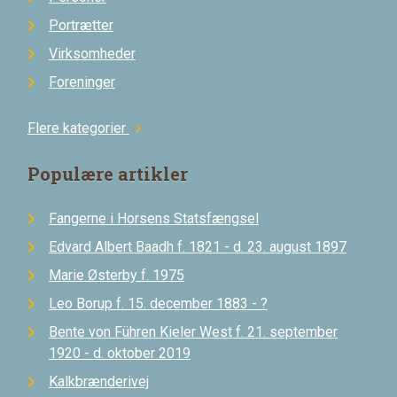
Portrætter
Virksomheder
Foreninger
Flere kategorier
chevron_right
Populære artikler
Fangerne i Horsens Statsfængsel
Edvard Albert Baadh f. 1821 - d. 23. august 1897
Marie Østerby f. 1975
Leo Borup f. 15. december 1883 - ?
Bente von Führen Kieler West f. 21. september
1920 - d. oktober 2019
Kalkbrænderivej