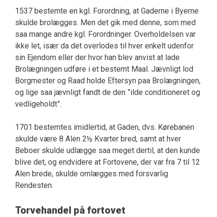
1537 bestemte en kgl. Forordning, at Gaderne i Byerne
skulde brolægges. Men det gik med denne, som med
saa mange andre kgl. Forordninger. Overholdelsen var
ikke let, især da det overlodes til hver enkelt udenfor
sin Ejendom eller der hvor han blev anvist at lade
Brolægningen udføre i et bestemt Maal. Jævnligt lod
Borgmester og Raad holde Eftersyn paa Brolægningen,
og lige saa jævnligt fandt de den ”ilde conditioneret og
vedligeholdt”.
1701 bestemtes imidlertid, at Gaden, dvs. Kørebanen
skulde være 8 Alen 2½ Kvarter bred, samt at hver
Beboer skulde udlægge saa meget dertil, at den kunde
blive det, og endvidere at Fortovene, der var fra 7 til 12
Alen brede, skulde omlægges med forsvarlig
Rendesten.
Torvehandel på fortovet