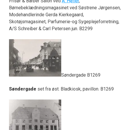
Frisør & Barber Salon ved
A. Høfler
,
Børnebeklædningsmagasinet ved Søstrene Jørgensen,
Modehandlerinde Gerda Kierkegaard,
Skotøjsmagasinet, Parfumerie-og Sygeplejeforretning,
A/S Schreiber & Carl Petersen jun. B2299
Søndergade B1269
Søndergade
set fra øst. Bladkiosk, pavillon. B1269