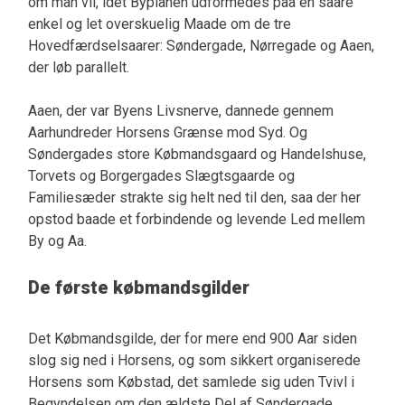
om man vil, idet Byplanen udformedes paa en saare
enkel og let overskuelig Maade om de tre
Hovedfærdselsaarer: Søndergade, Nørregade og Aaen,
der løb parallelt.
Aaen, der var Byens Livsnerve, dannede gennem
Aarhundreder Horsens Grænse mod Syd. Og
Søndergades store Købmandsgaard og Handelshuse,
Torvets og Borgergades Slægtsgaarde og
Familiesæder strakte sig helt ned til den, saa der her
opstod baade et forbindende og levende Led mellem
By og Aa.
De første købmandsgilder
Det Købmandsgilde, der for mere end 900 Aar siden
slog sig ned i Horsens, og som sikkert organiserede
Horsens som Købstad, det samlede sig uden Tvivl i
Begyndelsen om den ældste Del af Søndergade,