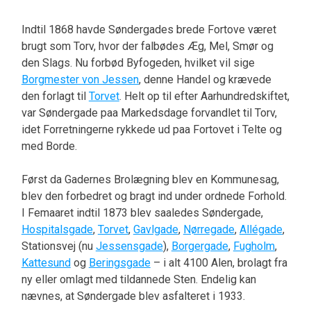
Indtil 1868 havde Søndergades brede Fortove været
brugt som Torv, hvor der falbødes Æg, Mel, Smør og
den Slags. Nu forbød Byfogeden, hvilket vil sige
Borgmester von Jessen
, denne Handel og krævede
den forlagt til
Torvet
. Helt op til efter Aarhundredskiftet,
var Søndergade paa Markedsdage forvandlet til Torv,
idet Forretningerne rykkede ud paa Fortovet i Telte og
med Borde.
Først da Gadernes Brolægning blev en Kommunesag,
blev den forbedret og bragt ind under ordnede Forhold.
I Femaaret indtil 1873 blev saaledes Søndergade,
Hospitalsgade
,
Torvet
,
Gavlgade
,
Nørregade
,
Allégade
,
Stationsvej (nu
Jessensgade
),
Borgergade
,
Fugholm
,
Kattesund
og
Beringsgade
– i alt 4100 Alen, brolagt fra
ny eller omlagt med tildannede Sten. Endelig kan
nævnes, at Søndergade blev asfalteret i 1933.