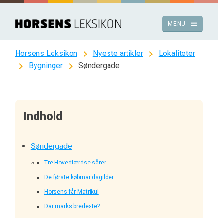
Spring
til
menu
MENU
indhold
chevron_right
chevron_right
Horsens Leksikon
Nyeste artikler
Lokaliteter
chevron_right
chevron_right
Bygninger
Søndergade
Indhold
Søndergade
Tre Hovedfærdselsårer
De første købmandsgilder
Horsens får Matrikul
Danmarks bredeste?