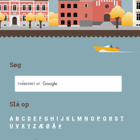
Søg
Slå op
A
B
C
D
E
F
G
H
I
J
K
L
M
N
O
P
Q
R
S
T
U
V
X
Y
Z
Æ
Ø
Å
#