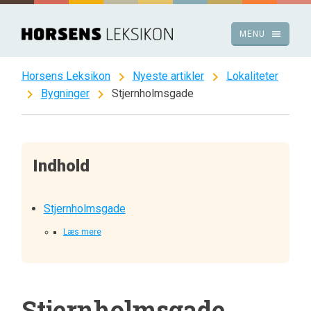
Spring
til
menu
MENU
indhold
chevron_right
chevron_right
Horsens Leksikon
Nyeste artikler
Lokaliteter
chevron_right
chevron_right
Bygninger
Stjernholmsgade
Indhold
Stjernholmsgade
Læs mere
Stjernholmsgade