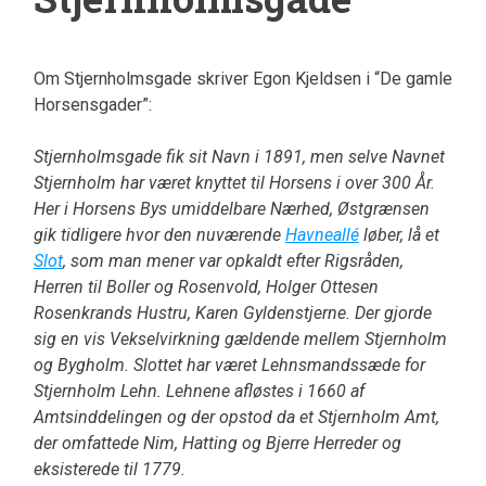
Om Stjernholmsgade skriver Egon Kjeldsen i “De gamle
Horsensgader”:
Stjernholmsgade fik sit Navn i 1891, men selve Navnet
Stjernholm har været knyttet til Horsens i over 300 År.
Her i Horsens Bys umiddelbare Nærhed, Østgrænsen
gik tidligere hvor den nuværende
Havneallé
løber, lå et
Slot
, som man mener var opkaldt efter Rigsråden,
Herren til Boller og Rosenvold, Holger Ottesen
Rosenkrands Hustru, Karen Gyldenstjerne. Der gjorde
sig en vis Vekselvirkning gældende mellem Stjernholm
og Bygholm. Slottet har været Lehnsmandssæde for
Stjernholm Lehn. Lehnene afløstes i 1660 af
Amtsinddelingen og der opstod da et Stjernholm Amt,
der omfattede Nim, Hatting og Bjerre Herreder og
eksisterede til 1779.