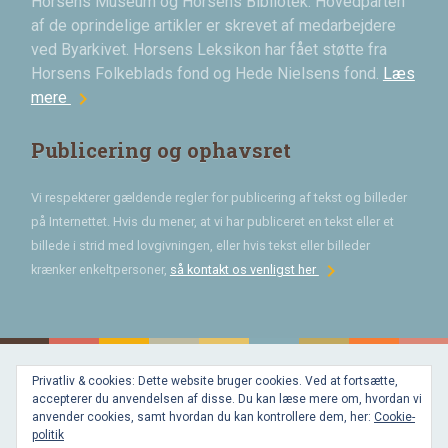
Horsens Museum og Horsens Bibliotek. Hovedparten
af de oprindelige artikler er skrevet af medarbejdere
ved Byarkivet. Horsens Leksikon har fået støtte fra
Horsens Folkeblads fond og Hede Nielsens fond.
Læs
chevron_right
mere
Publicering og ophavsret
Vi respekterer gældende regler for publicering af tekst og billeder
på Internettet. Hvis du mener, at vi har publiceret en tekst eller et
billede i strid med lovgivningen, eller hvis tekst eller billeder
chevron_right
krænker enkeltpersoner,
så kontakt os venligst her
Privatliv & cookies: Dette website bruger cookies. Ved at fortsætte,
Bygget med
accepterer du anvendelsen af disse. Du kan læse mere om, hvordan vi
WordPress
og
anvender cookies, samt hvordan du kan kontrollere dem, her:
Cookie-
favorite
af
politik
Bechster