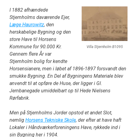
I 1882 afhændede
Stjernholms daværende Ejer,
Læge Haurowitz
, den
herskabelige Bygning og den
store Have til Horsens
Kommune for 90.000 Kr.
Villa Stjernholm B1095
Gennem flere År var
Stjernholm bolig for kendte
Horsensianere, men i løbet af 1896-1897 forsvandt den
smukke Bygning. En Del af Bygningens Materiale blev
anvendt til at opføre de Huse, der ligger i Gl.
Jernbanegade umiddelbart op til Hede Nielsens
Rørfabrik.
Men på Stjernholms Jorder opstod et andet Slot,
nemlig
Horsens Tekniske Skole
, der efter at have haft
Lokaler i Håndværkerforeningens Have, rykkede ind i
sin Bygning her i 1904.