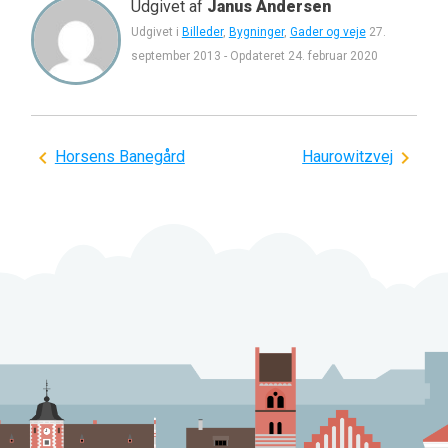
Udgivet af
Janus Andersen
Udgivet i
Billeder
,
Bygninger
,
Gader og veje
27.
september 2013
-
Opdateret
24. februar 2020
Indlægsnavigation
Horsens Banegård
Haurowitzvej