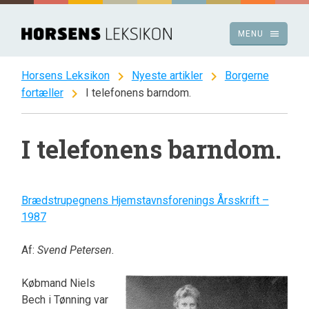
Spring
til
menu
MENU
indhold
chevron_right
chevron_right
Horsens Leksikon
Nyeste artikler
Borgerne
chevron_right
fortæller
I telefonens barndom.
I telefonens barndom.
Brædstrupegnens Hjemstavnsforenings Årsskrift –
1987
Af:
Svend Petersen.
Købmand Niels
Bech i Tønning var