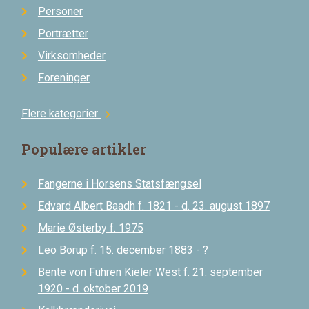
Personer
Portrætter
Virksomheder
Foreninger
Flere kategorier
chevron_right
Populære artikler
Fangerne i Horsens Statsfængsel
Edvard Albert Baadh f. 1821 - d. 23. august 1897
Marie Østerby f. 1975
Leo Borup f. 15. december 1883 - ?
Bente von Führen Kieler West f. 21. september
1920 - d. oktober 2019