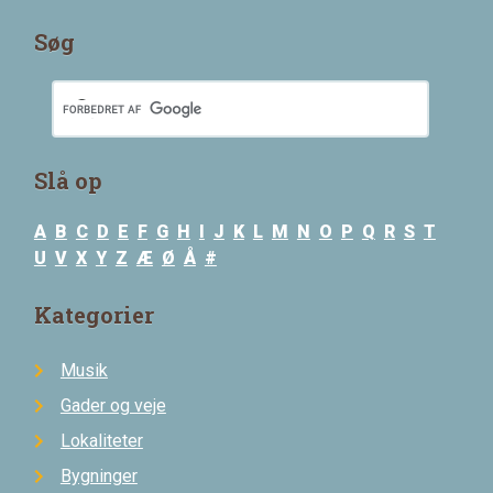
Søg
Slå op
A
B
C
D
E
F
G
H
I
J
K
L
M
N
O
P
Q
R
S
T
U
V
X
Y
Z
Æ
Ø
Å
#
Kategorier
Musik
Gader og veje
Lokaliteter
Bygninger