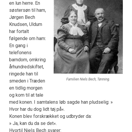
en lun herre. En
søstersøn til ham,
Jørgen Bech
Knudsen, Ul­dum
har fortalt
følgende om ham:
En gang i
telefonens
barndom, omkring
århund­redskiftet,
ringede han til
Familien Niels Bech, Tønning.
smeden i Træden
en tidlig morgen
og kom til at tale
med konen. I samta­lens løb sagde han pludselig: »
Hvor har du dog lidt tøj på«.
Konen blev forskrækket og udbryder da:
» Ja, kan du da se det«.
Hvortil Niels Bech svarer: