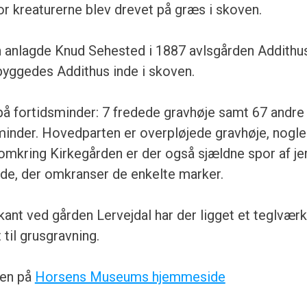
vor kreaturerne blev drevet på græs i skoven.
 anlagde Knud Sehested i 1887 avlsgården Addithu
byggedes Addithus inde i skoven.
på fortidsminder: 7 fredede gravhøje samt 67 andre
minder. Hovedparten er overpløjede gravhøje, nogle
mkring Kirkegården er der også sjældne spor af jer
lde, der omkranser de enkelte marker.
dkant ved gården Lervejdal har der ligget et teglvær
 til grusgravning.
len på
Horsens Museums hjemmeside