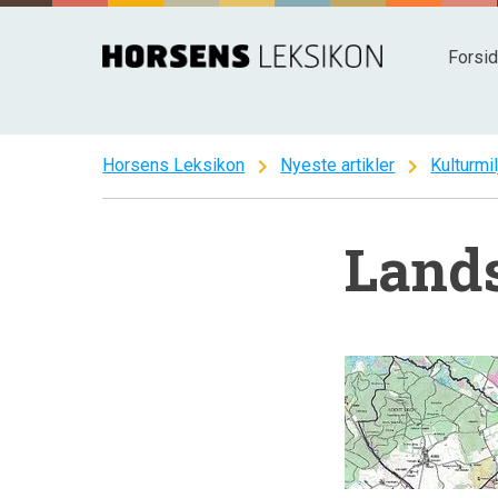
Spring
til
Forsi
indhold
chevron_right
chevron_right
Horsens Leksikon
Nyeste artikler
Kulturmil
Land