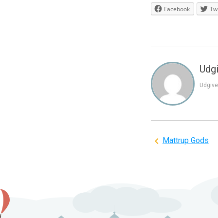
Facebook
Twi
Udgi
Udgive
Indlægsnavi
Mattrup Gods