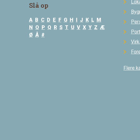
Loka
Slå op
Byg
A
B
C
D
E
F
G
H
I
J
K
L
M
Per
N
O
P
Q
R
S
T
U
V
X
Y
Z
Æ
Por
Ø
Å
#
Vir
For
Flere k