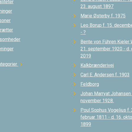
liteter
23. august 1897
ninger
Marie Østerby f. 1975
soner
Leo Borup f. 15. decemb
trætter
- ?
ksomheder
Bente von Führen Kieler 
eninger
21. september 1920 - d.
2019
ategorier
chevron_right
Kalkbrænderivej
Carl E. Andersen f. 1903
Feldborg
Johan Marryat Johansen d
november 1928.
Poul Sophus Vogelius f. 
februar 1811 - d. 16. okt
1899