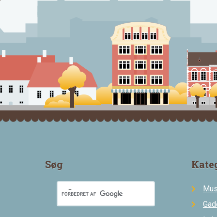
Søg
Kate
Mus
Gad