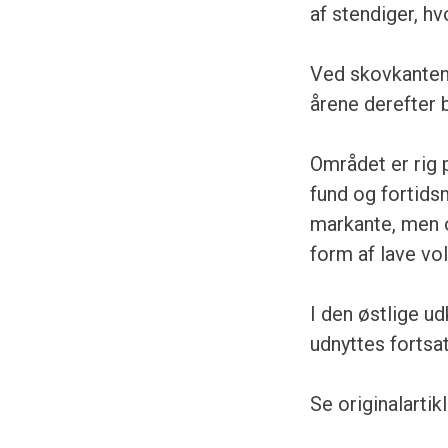
af stendiger, h
Ved skovkanten
årene derefter 
Området er rig 
fund og fortids
markante, men o
form af lave vo
I den østlige u
udnyttes fortsat
Se originalartik