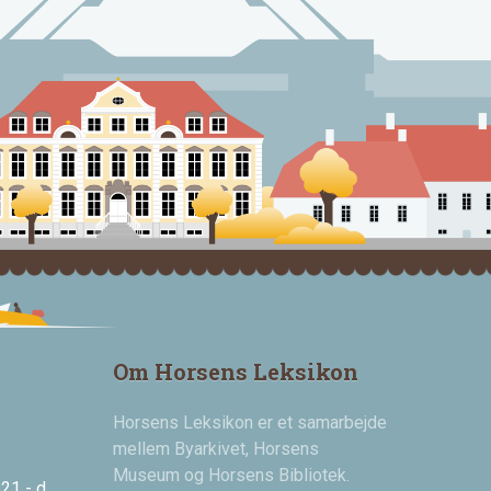
Om Horsens Leksikon
Horsens Leksikon er et samarbejde
mellem Byarkivet, Horsens
Museum og Horsens Bibliotek.
21 - d.