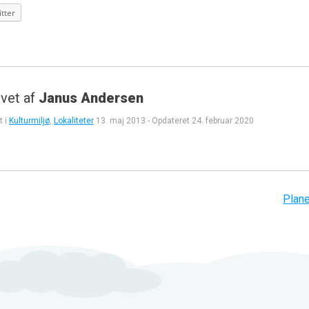
tter
vet af
Janus Andersen
t i
Kulturmiljø
,
Lokaliteter
13. maj 2013
-
Opdateret
24. februar 2020
gation
Plane