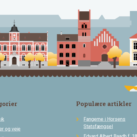
gorier
Populære artikler
ik
Fangerne i Horsens
Statsfængsel
er og veje
Edvard Albert Baadh f. 18