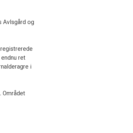
s Avlsgård og
 registrerede
 endnu ret
nalderagre i
k. Området