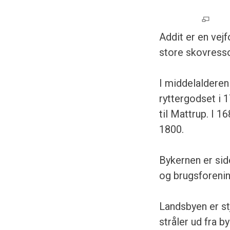
Addit er en vej
store skovress
I middelalderen 
ryttergodset i 
til Mattrup. I 
1800.
Bykernen er sid
og brugsforenin
Landsbyen er st
stråler ud fra by