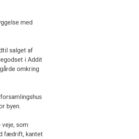
byggelse med
til salget af
tegodset i Addit
ltgårde omkring
 forsamlingshus
or byen.
e veje, som
d fædrift, kantet