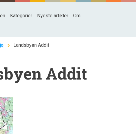
den
Kategorier
Nyeste artikler
Om
chevron_right
jø
Landsbyen Addit
sbyen Addit