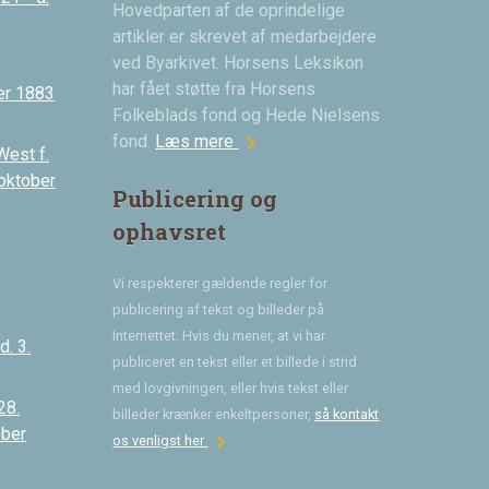
Hovedparten af de oprindelige
artikler er skrevet af medarbejdere
ved Byarkivet. Horsens Leksikon
har fået støtte fra Horsens
er 1883
Folkeblads fond og Hede Nielsens
chevron_right
fond.
Læs mere
West f.
 oktober
Publicering og
ophavsret
Vi respekterer gældende regler for
publicering af tekst og billeder på
Internettet. Hvis du mener, at vi har
. 3.
publiceret en tekst eller et billede i strid
med lovgivningen, eller hvis tekst eller
28.
billeder krænker enkeltpersoner,
så kontakt
ober
chevron_right
os venligst her