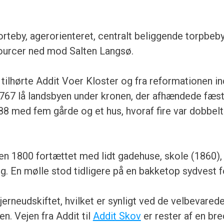
forteby, agerorienteret, centralt beliggende torpbe
ourcer ned mod Salten Langsø.
tilhørte Addit Voer Kloster og fra reformationen ind
1767 lå landsbyen under kronen, der afhændede fæs
1688 med fem gårde og et hus, hvoraf fire var dobbe
en 1800 fortættet med lidt gadehuse, skole (1860),
g. En mølle stod tidligere på en bakketop sydvest f
jerneudskiftet, hvilket er synligt ved de velbevared
en. Vejen fra Addit til
Addit Skov
er rester af en bre