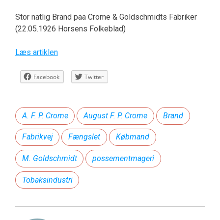
Stor natlig Brand paa Crome & Goldschmidts Fabriker
(22.05.1926 Horsens Folkeblad)
Læs artiklen
Facebook
Twitter
A. F. P. Crome
August F. P. Crome
Brand
Fabrikvej
Fængslet
Købmand
M. Goldschmidt
possementmageri
Tobaksindustri