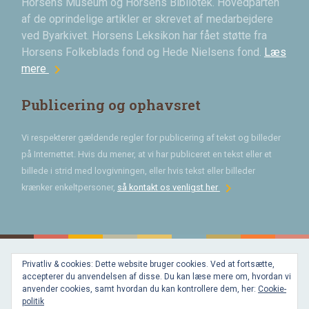
Horsens Museum og Horsens Bibliotek. Hovedparten
af de oprindelige artikler er skrevet af medarbejdere
ved Byarkivet. Horsens Leksikon har fået støtte fra
Horsens Folkeblads fond og Hede Nielsens fond.
Læs
chevron_right
mere
Publicering og ophavsret
Vi respekterer gældende regler for publicering af tekst og billeder
på Internettet. Hvis du mener, at vi har publiceret en tekst eller et
billede i strid med lovgivningen, eller hvis tekst eller billeder
chevron_right
krænker enkeltpersoner,
så kontakt os venligst her
Privatliv & cookies: Dette website bruger cookies. Ved at fortsætte,
Bygget med
accepterer du anvendelsen af disse. Du kan læse mere om, hvordan vi
WordPress
og
anvender cookies, samt hvordan du kan kontrollere dem, her:
Cookie-
favorite
af
politik
Bechster