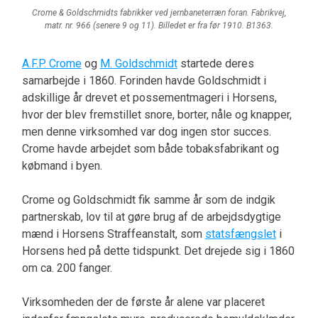
Crome & Goldschmidts fabrikker ved jernbaneterræn foran. Fabrikvej,
matr. nr. 966 (senere 9 og 11). Billedet er fra før 1910. B1363.
A.F.P. Crome
og
M. Goldschmidt
startede deres
samarbejde i 1860. Forinden havde Goldschmidt i
adskillige år drevet et possementmageri i Horsens,
hvor der blev fremstillet snore, borter, nåle og knapper,
men denne virksomhed var dog ingen stor succes.
Crome havde arbejdet som både tobaksfabrikant og
købmand i byen.
Crome og Goldschmidt fik samme år som de indgik
partnerskab, lov til at gøre brug af de arbejdsdygtige
mænd i Horsens Straffeanstalt, som
statsfængslet
i
Horsens hed på dette tidspunkt. Det drejede sig i 1860
om ca. 200 fanger.
Virksomheden der de første år alene var placeret