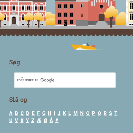
Søg
Slå op
A
B
C
D
E
F
G
H
I
J
K
L
M
N
O
P
Q
R
S
T
U
V
X
Y
Z
Æ
Ø
Å
#