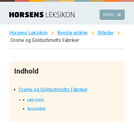
Spring
til
menu
MENU
indhold
chevron_right
chevron_right
chevron_right
Horsens Leksikon
Nyeste artikler
Billeder
Crome og Goldschmidts Fabriker
Indhold
Crome og Goldschmidts Fabriker
Læs mere:
Avisartikler