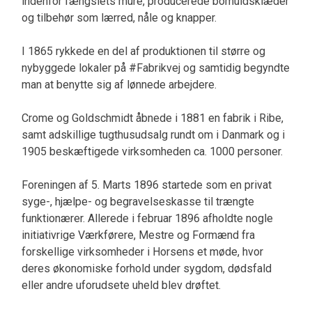
indenfor fængslets mure, producerede bomuldsklæder
og tilbehør som lærred, nåle og knapper.
I 1865 rykkede en del af produktionen til større og
nybyggede lokaler på #Fabrikvej og samtidig begyndte
man at benytte sig af lønnede arbejdere.
Crome og Goldschmidt åbnede i 1881 en fabrik i Ribe,
samt adskillige tugthusudsalg rundt om i Danmark og i
1905 beskæftigede virksomheden ca. 1000 personer.
Foreningen af 5. Marts 1896 startede som en privat
syge-, hjælpe- og begravelseskasse til trængte
funktionærer. Allerede i februar 1896 afholdte nogle
initiativrige Værkførere, Mestre og Formænd fra
forskellige virksomheder i Horsens et møde, hvor
deres økonomiske forhold under sygdom, dødsfald
eller andre uforudsete uheld blev drøftet.