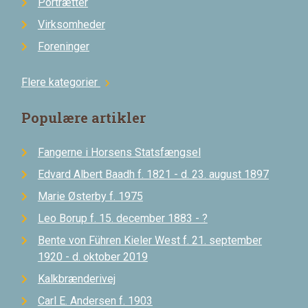
Portrætter
Virksomheder
Foreninger
Flere kategorier
chevron_right
Populære artikler
Fangerne i Horsens Statsfængsel
Edvard Albert Baadh f. 1821 - d. 23. august 1897
Marie Østerby f. 1975
Leo Borup f. 15. december 1883 - ?
Bente von Führen Kieler West f. 21. september
1920 - d. oktober 2019
Kalkbrænderivej
Carl E. Andersen f. 1903