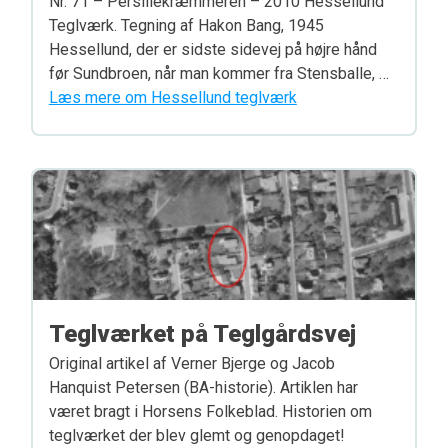
Nr. 71 – Persillekræmmeren – 2010 Hessellund
Teglværk. Tegning af Hakon Bang, 1945
Hessellund, der er sidste sidevej på højre hånd
før Sundbroen, når man kommer fra Stensballe, …
Læs mere om Hessellund teglværk
Teglværket på Teglgårdsvej
Original artikel af Verner Bjerge og Jacob
Hanquist Petersen (BA-historie). Artiklen har
været bragt i Horsens Folkeblad. Historien om
teglværket der blev glemt og genopdaget!