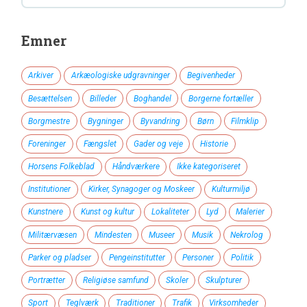
Emner
Arkiver
Arkæologiske udgravninger
Begivenheder
Besættelsen
Billeder
Boghandel
Borgerne fortæller
Borgmestre
Bygninger
Byvandring
Børn
Filmklip
Foreninger
Fængslet
Gader og veje
Historie
Horsens Folkeblad
Håndværkere
Ikke kategoriseret
Institutioner
Kirker, Synagoger og Moskeer
Kulturmiljø
Kunstnere
Kunst og kultur
Lokaliteter
Lyd
Malerier
Militærvæsen
Mindesten
Museer
Musik
Nekrolog
Parker og pladser
Pengeinstitutter
Personer
Politik
Portrætter
Religiøse samfund
Skoler
Skulpturer
Sport
Teglværk
Traditioner
Trafik
Virksomheder