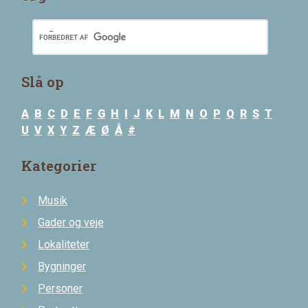
Slå op
A
B
C
D
E
F
G
H
I
J
K
L
M
N
O
P
Q
R
S
T
U
V
X
Y
Z
Æ
Ø
Å
#
Kategorier
Musik
Gader og veje
Lokaliteter
Bygninger
Personer