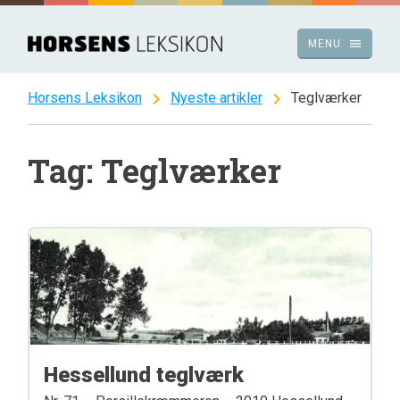
Spring
til
menu
MENU
indhold
chevron_right
chevron_right
Horsens Leksikon
Nyeste artikler
Teglværker
Tag: Teglværker
Hessellund teglværk