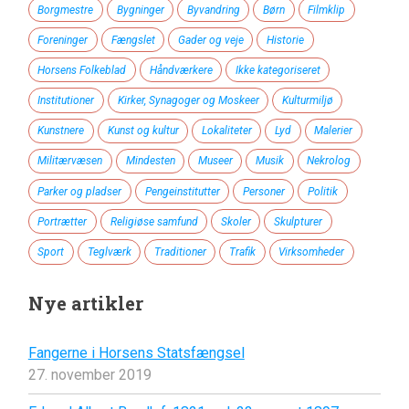
Borgmestre
Bygninger
Byvandring
Børn
Filmklip
Foreninger
Fængslet
Gader og veje
Historie
Horsens Folkeblad
Håndværkere
Ikke kategoriseret
Institutioner
Kirker, Synagoger og Moskeer
Kulturmiljø
Kunstnere
Kunst og kultur
Lokaliteter
Lyd
Malerier
Militærvæsen
Mindesten
Museer
Musik
Nekrolog
Parker og pladser
Pengeinstitutter
Personer
Politik
Portrætter
Religiøse samfund
Skoler
Skulpturer
Sport
Teglværk
Traditioner
Trafik
Virksomheder
Nye artikler
Fangerne i Horsens Statsfængsel
27. november 2019