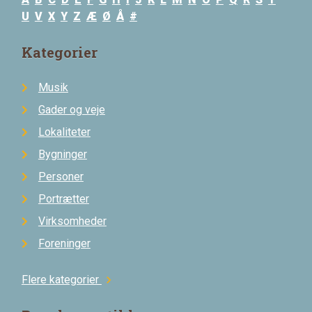
U
V
X
Y
Z
Æ
Ø
Å
#
Kategorier
Musik
Gader og veje
Lokaliteter
Bygninger
Personer
Portrætter
Virksomheder
Foreninger
Flere kategorier
chevron_right