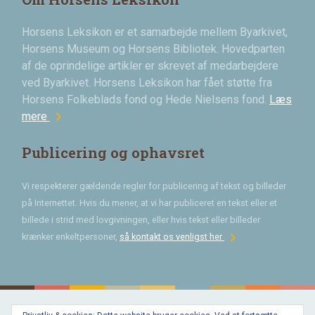
Horsens Leksikon er et samarbejde mellem Byarkivet,
Horsens Museum og Horsens Bibliotek. Hovedparten
af de oprindelige artikler er skrevet af medarbejdere
ved Byarkivet. Horsens Leksikon har fået støtte fra
Horsens Folkeblads fond og Hede Nielsens fond.
Læs
chevron_right
mere
Publicering og ophavsret
Vi respekterer gældende regler for publicering af tekst og billeder
på Internettet. Hvis du mener, at vi har publiceret en tekst eller et
billede i strid med lovgivningen, eller hvis tekst eller billeder
chevron_right
krænker enkeltpersoner,
så kontakt os venligst her