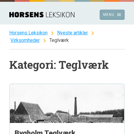
Spring
til
menu
MENU
indhold
chevron_right
chevron_right
Horsens Leksikon
Nyeste artikler
chevron_right
Virksomheder
Teglværk
Kategori: Teglværk
Bygholm Teglværk