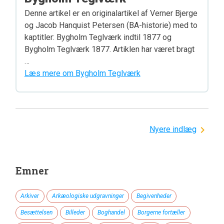
Denne artikel er en originalartikel af Verner Bjerge
og Jacob Hanquist Petersen (BA-historie) med to
kaptitler: Bygholm Teglværk indtil 1877 og
Bygholm Teglværk 1877. Artiklen har været bragt
…
Læs mere om Bygholm Teglværk
Navigation
Nyere indlæg
til
indlæg
Emner
Arkiver
Arkæologiske udgravninger
Begivenheder
Besættelsen
Billeder
Boghandel
Borgerne fortæller