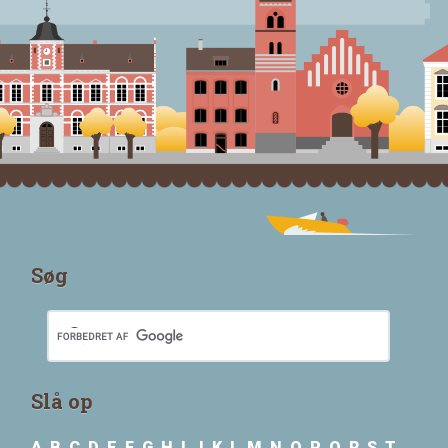
Søg
Slå op
A
B
C
D
E
F
G
H
I
J
K
L
M
N
O
P
Q
R
S
T