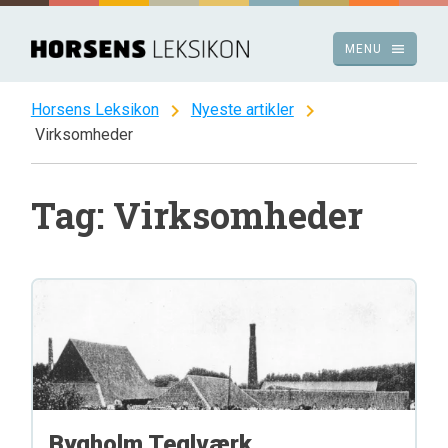
Spring
til
menu
MENU
indhold
chevron_right
chevron_right
Horsens Leksikon
Nyeste artikler
Virksomheder
Tag: Virksomheder
Bygholm Teglværk