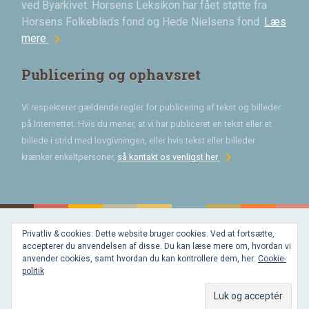
ved Byarkivet. Horsens Leksikon har fået støtte fra
Horsens Folkeblads fond og Hede Nielsens fond.
Læs
chevron_right
mere
Publicering og ophavsret
Vi respekterer gældende regler for publicering af tekst og billeder
på Internettet. Hvis du mener, at vi har publiceret en tekst eller et
billede i strid med lovgivningen, eller hvis tekst eller billeder
chevron_right
krænker enkeltpersoner,
så kontakt os venligst her
Privatliv & cookies: Dette website bruger cookies. Ved at fortsætte,
Bygget med
accepterer du anvendelsen af disse. Du kan læse mere om, hvordan vi
WordPress
og
anvender cookies, samt hvordan du kan kontrollere dem, her:
Cookie-
favorite
af
politik
Bechster