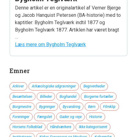
Denne artikel er en originalartikel af Verner Bjerge
og Jacob Hanquist Petersen (BA-historie) med to
kaptitler: Bygholm Teglværk indtil 1877 og
Bygholm Teglværk 1877. Artiklen har været bragt
…
Læs mere om Bygholm Teglværk
Emner
Arkiver
Arkæologiske udgravninger
Begivenheder
Besættelsen
Billeder
Boghandel
Borgerne fortæller
Borgmestre
Bygninger
Byvandring
Børn
Filmklip
Foreninger
Fængslet
Gader og veje
Historie
Horsens Folkeblad
Håndværkere
Ikke kategoriseret