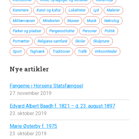
Institutioner
Kirker, Synagoger og Moskeer
Kulturmiljø
Kunstnere
Kunst og kultur
Lokaliteter
Lyd
Malerier
Militærvæsen
Mindesten
Museer
Musik
Nekrolog
Parker og pladser
Pengeinstitutter
Personer
Politik
Portrætter
Religiøse samfund
Skoler
Skulpturer
Sport
Teglværk
Traditioner
Trafik
Virksomheder
Nye artikler
Fangerne i Horsens Statsfængsel
27. november 2019
Edvard Albert Baadh f. 1821 – d. 23. august 1897
23. oktober 2019
Marie Østerby f. 1975
23. oktober 2019