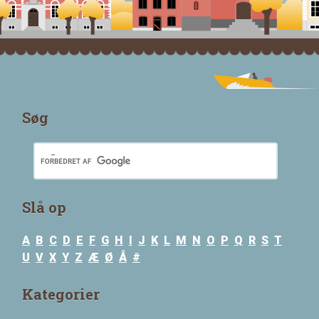
Søg
Slå op
A
B
C
D
E
F
G
H
I
J
K
L
M
N
O
P
Q
R
S
T
U
V
X
Y
Z
Æ
Ø
Å
#
Kategorier