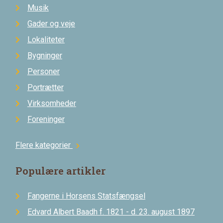
Musik
Gader og veje
Lokaliteter
Bygninger
Personer
Portrætter
Virksomheder
Foreninger
Flere kategorier
chevron_right
Populære artikler
Fangerne i Horsens Statsfængsel
Edvard Albert Baadh f. 1821 - d. 23. august 1897