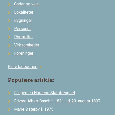
Gader og veje
Lokaliteter
Bygninger
Personer
Portrætter
Virksomheder
Foreninger
Flere kategorier
chevron_right
Populære artikler
Fangerne i Horsens Statsfængsel
Edvard Albert Baadh f. 1821 - d. 23. august 1897
Marie Østerby f. 1975