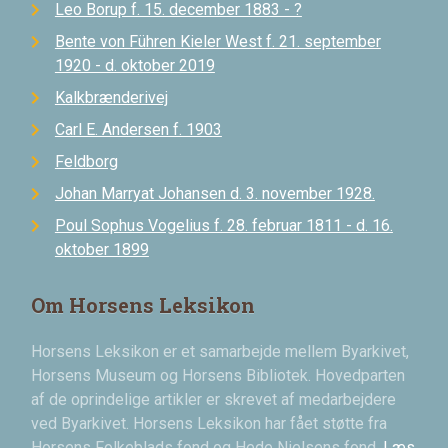
Leo Borup f. 15. december 1883 - ?
Bente von Führen Kieler West f. 21. september
1920 - d. oktober 2019
Kalkbrænderivej
Carl E. Andersen f. 1903
Feldborg
Johan Marryat Johansen d. 3. november 1928.
Poul Sophus Vogelius f. 28. februar 1811 - d. 16.
oktober 1899
Om Horsens Leksikon
Horsens Leksikon er et samarbejde mellem Byarkivet,
Horsens Museum og Horsens Bibliotek. Hovedparten
af de oprindelige artikler er skrevet af medarbejdere
ved Byarkivet. Horsens Leksikon har fået støtte fra
Horsens Folkeblads fond og Hede Nielsens fond.
Læs