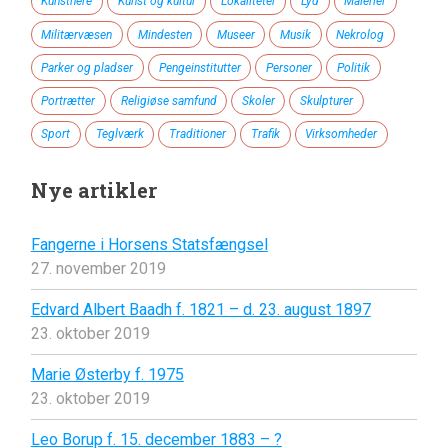
Kunstnere
Kunst og kultur
Lokaliteter
Lyd
Malerier
Militærvæsen
Mindesten
Museer
Musik
Nekrolog
Parker og pladser
Pengeinstitutter
Personer
Politik
Portrætter
Religiøse samfund
Skoler
Skulpturer
Sport
Teglværk
Traditioner
Trafik
Virksomheder
Nye artikler
Fangerne i Horsens Statsfængsel
27. november 2019
Edvard Albert Baadh f. 1821 – d. 23. august 1897
23. oktober 2019
Marie Østerby f. 1975
23. oktober 2019
Leo Borup f. 15. december 1883 – ?