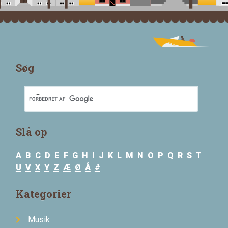
Søg
Slå op
A
B
C
D
E
F
G
H
I
J
K
L
M
N
O
P
Q
R
S
T
U
V
X
Y
Z
Æ
Ø
Å
#
Kategorier
Musik