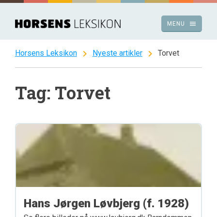
Spring
til
menu
MENU
indhold
chevron_right
chevron_right
Horsens Leksikon
Nyeste artikler
Torvet
Tag: Torvet
Hans Jørgen Løvbjerg (f. 1928)