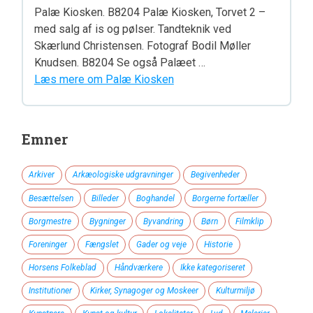
Palæ Kiosken. B8204 Palæ Kiosken, Torvet 2 –
med salg af is og pølser. Tandteknik ved
Skærlund Christensen. Fotograf Bodil Møller
Knudsen. B8204 Se også Palæet …
Læs mere om Palæ Kiosken
Emner
Arkiver
Arkæologiske udgravninger
Begivenheder
Besættelsen
Billeder
Boghandel
Borgerne fortæller
Borgmestre
Bygninger
Byvandring
Børn
Filmklip
Foreninger
Fængslet
Gader og veje
Historie
Horsens Folkeblad
Håndværkere
Ikke kategoriseret
Institutioner
Kirker, Synagoger og Moskeer
Kulturmiljø