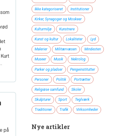
Ikke kategoriseret
Institutioner
 som
Kirker, Synagoger og Moskeer
brød
Kulturmiljø
Kunstnere
Kunst og kultur
Lokaliteter
Lyd
det
n
Malerier
Militærvæsen
Mindesten
 Kurt
Museer
Musik
Nekrolog
…
Parker og pladser
Pengeinstitutter
Personer
Politik
Portrætter
Religiøse samfund
Skoler
Skulpturer
Sport
Teglværk
n
Traditioner
Trafik
Virksomheder
Nye artikler
se på