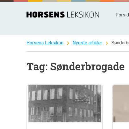
Spring
til
Forsi
indhold
chevron_right
chevron_right
Horsens Leksikon
Nyeste artikler
Sønderb
Tag: Sønderbrogade