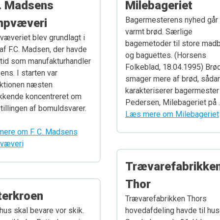
C. Madsens
Milebageriet
Bagermesterens nyhed går
pvæveri
varmt brød. Særlige
æveriet blev grundlagt i
bagemetoder til store mad
af F.C. Madsen, der havde
og baguettes. (Horsens
rtid som manufakturhandler
Folkeblad, 18.04.1995) Brø
ens. I starten var
smager mere af brød, såda
ktionen næsten
karakteriserer bagermester
kkende koncentreret om
Pedersen, Milebageriet på 
tillingen af bomuldsvarer.
Læs mere om Milebageriet
ere om F. C. Madsens
væveri
Trævarefabrikke
Thor
terkroen
Trævarefabrikken Thors
hus skal bevare vor skik.
hovedafdeling havde til hu