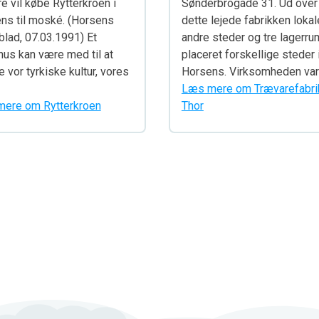
e vil købe Rytterkroen i
Sønderbrogade 31. Ud over
ns til moské. (Horsens
dette lejede fabrikken lokal
blad, 07.03.1991) Et
andre steder og tre lagerru
rhus kan være med til at
placeret forskellige steder 
 vor tyrkiske kultur, vores
Horsens. Virksomheden var
Læs mere om Trævarefabri
ere om Rytterkroen
Thor