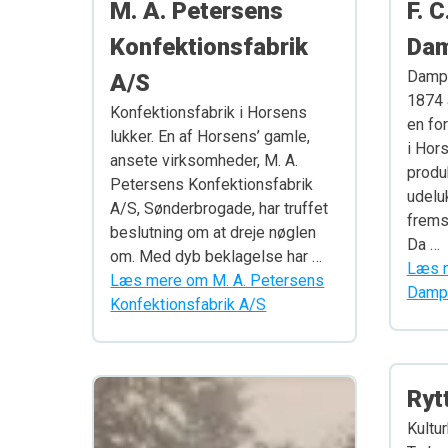
M. A. Petersens
F. 
Konfektionsfabrik
Dam
Dampv
A/S
1874 
Konfektionsfabrik i Horsens
en fo
lukker. En af Horsens’ gamle,
i Hors
ansete virksomheder, M. A.
produ
Petersens Konfektionsfabrik
udelu
A/S, Sønderbrogade, har truffet
frems
beslutning om at dreje nøglen
Da …
om. Med dyb beklagelse har …
Læs m
Læs mere om M. A. Petersens
Damp
Konfektionsfabrik A/S
Ryt
Kultur