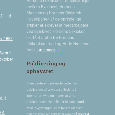
Horsens Leksikon er et samarbejde
mellem Byarkivet, Horsens
Museum og Horsens Bibliotek.
21 - d.
Hovedparten af de oprindelige
artikler er skrevet af medarbejdere
ved Byarkivet. Horsens Leksikon
har fået støtte fra Horsens
er 1883
Folkeblads fond og Hede Nielsens
chevron_right
fond.
Læs mere
West f.
 oktober
Publicering og
ophavsret
Vi respekterer gældende regler for
publicering af tekst og billeder på
Internettet. Hvis du mener, at vi har
. 3.
publiceret en tekst eller et billede i strid
med lovgivningen, eller hvis tekst eller
28.
billeder krænker enkeltpersoner,
så kontakt