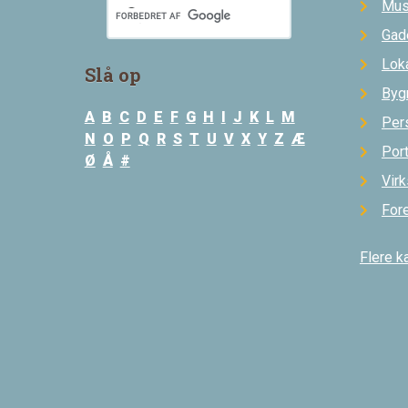
Mus
Gad
Loka
Slå op
Byg
A
B
C
D
E
F
G
H
I
J
K
L
M
Per
N
O
P
Q
R
S
T
U
V
X
Y
Z
Æ
Por
Ø
Å
#
Vir
For
Flere k