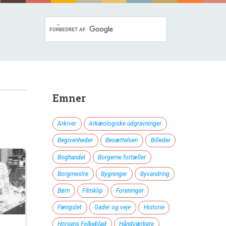
Emner
Arkiver
Arkæologiske udgravninger
Begivenheder
Besættelsen
Billeder
Boghandel
Borgerne fortæller
Borgmestre
Bygninger
Byvandring
Børn
Filmklip
Foreninger
Fængslet
Gader og veje
Historie
Horsens Folkeblad
Håndværkere