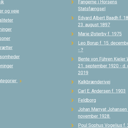
ik
Fangerne i Horsens
Statsfængsel
er og veje
Edvard Albert Baadh f. 18
liteter
23. august 1897
ninger
Marie Østerby f. 1975
soner
Leo Borup f. 15. decemb
trætter
- ?
ksomheder
Bente von Führen Kieler 
eninger
21. september 1920 - d.
2019
ategorier
chevron_right
Kalkbrænderivej
Carl E. Andersen f. 1903
Feldborg
Johan Marryat Johansen d
november 1928.
Poul Sophus Vogelius f. 