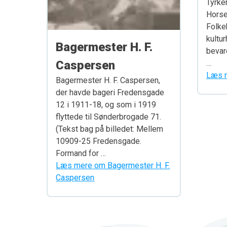
Tyrker
Horse
Folke
kultu
Bagermester H. F.
bevare
Caspersen
…
Læs m
Bagermester H. F. Caspersen,
der havde bageri Fredensgade
12 i 1911-18, og som i 1919
flyttede til Sønderbrogade 71.
(Tekst bag på billedet: Mellem
10909-25 Fredensgade.
Formand for …
Læs mere om Bagermester H. F.
Caspersen