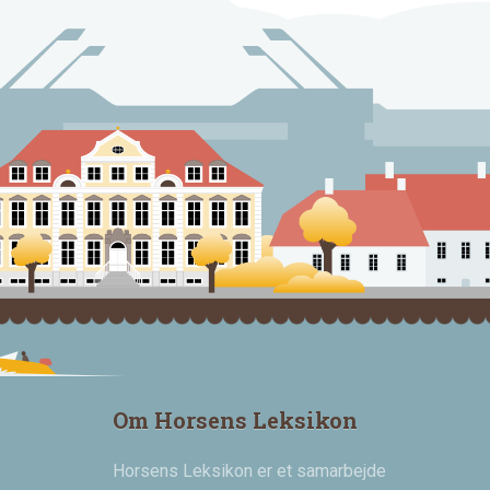
Om Horsens Leksikon
Horsens Leksikon er et samarbejde