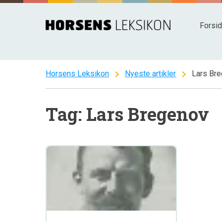
Spring
til
Forsi
indhold
chevron_right
chevron_right
Horsens Leksikon
Nyeste artikler
Lars Br
Tag: Lars Bregenov