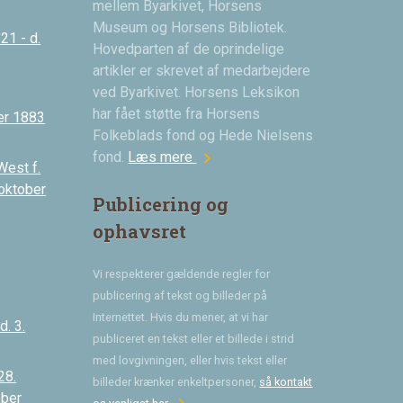
mellem Byarkivet, Horsens
Museum og Horsens Bibliotek.
21 - d.
Hovedparten af de oprindelige
artikler er skrevet af medarbejdere
ved Byarkivet. Horsens Leksikon
har fået støtte fra Horsens
er 1883
Folkeblads fond og Hede Nielsens
chevron_right
fond.
Læs mere
West f.
 oktober
Publicering og
ophavsret
Vi respekterer gældende regler for
publicering af tekst og billeder på
Internettet. Hvis du mener, at vi har
. 3.
publiceret en tekst eller et billede i strid
med lovgivningen, eller hvis tekst eller
28.
billeder krænker enkeltpersoner,
så kontakt
ober