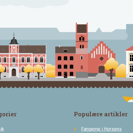
gorier
Populære artikler
ik
Fangerne i Horsens