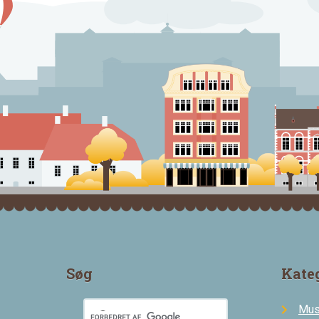
Søg
Kate
Mus