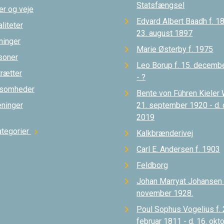
Statsfængsel
er og veje
Edvard Albert Baadh f. 18
liteter
23. august 1897
ninger
Marie Østerby f. 1975
soner
Leo Borup f. 15. decemb
trætter
- ?
ksomheder
Bente von Führen Kieler 
eninger
21. september 1920 - d.
2019
ategorier
chevron_right
Kalkbrænderivej
Carl E. Andersen f. 1903
Feldborg
Johan Marryat Johansen d
november 1928.
Poul Sophus Vogelius f. 
februar 1811 - d. 16. okt