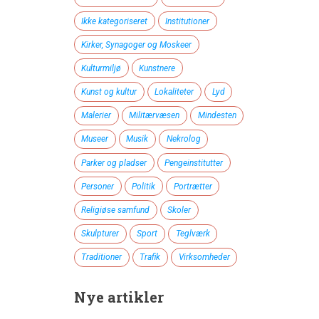
Ikke kategoriseret
Institutioner
Kirker, Synagoger og Moskeer
Kulturmiljø
Kunstnere
Kunst og kultur
Lokaliteter
Lyd
Malerier
Militærvæsen
Mindesten
Museer
Musik
Nekrolog
Parker og pladser
Pengeinstitutter
Personer
Politik
Portrætter
Religiøse samfund
Skoler
Skulpturer
Sport
Teglværk
Traditioner
Trafik
Virksomheder
Nye artikler