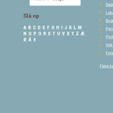
Gad
Loka
Slå op
Byg
A
B
C
D
E
F
G
H
I
J
K
L
M
Per
N
O
P
Q
R
S
T
U
V
X
Y
Z
Æ
Por
Ø
Å
#
Vir
For
Flere k