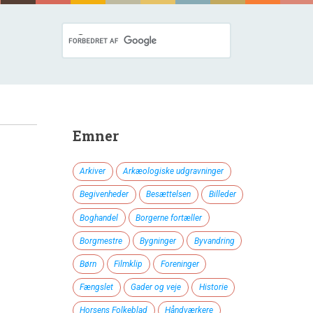
Emner
Arkiver
Arkæologiske udgravninger
Begivenheder
Besættelsen
Billeder
Boghandel
Borgerne fortæller
Borgmestre
Bygninger
Byvandring
Børn
Filmklip
Foreninger
Fængslet
Gader og veje
Historie
Horsens Folkeblad
Håndværkere