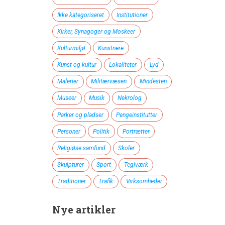
Ikke kategoriseret
Institutioner
Kirker, Synagoger og Moskeer
Kulturmiljø
Kunstnere
Kunst og kultur
Lokaliteter
Lyd
Malerier
Militærvæsen
Mindesten
Museer
Musik
Nekrolog
Parker og pladser
Pengeinstitutter
Personer
Politik
Portrætter
Religiøse samfund
Skoler
Skulpturer
Sport
Teglværk
Traditioner
Trafik
Virksomheder
Nye artikler