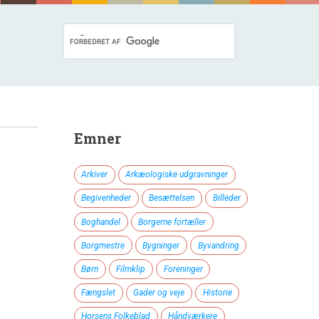
Emner
Arkiver
Arkæologiske udgravninger
Begivenheder
Besættelsen
Billeder
Boghandel
Borgerne fortæller
Borgmestre
Bygninger
Byvandring
Børn
Filmklip
Foreninger
Fængslet
Gader og veje
Historie
Horsens Folkeblad
Håndværkere