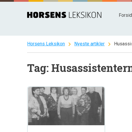
Spring
til
Forsi
indhold
chevron_right
chevron_right
Horsens Leksikon
Nyeste artikler
Husassi
Tag: Husassistenter