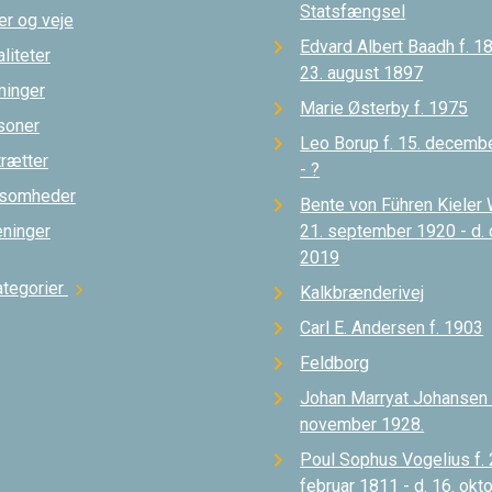
Statsfængsel
er og veje
Edvard Albert Baadh f. 18
liteter
23. august 1897
ninger
Marie Østerby f. 1975
soner
Leo Borup f. 15. decemb
trætter
- ?
ksomheder
Bente von Führen Kieler 
eninger
21. september 1920 - d.
2019
ategorier
chevron_right
Kalkbrænderivej
Carl E. Andersen f. 1903
Feldborg
Johan Marryat Johansen d
november 1928.
Poul Sophus Vogelius f. 
februar 1811 - d. 16. okt