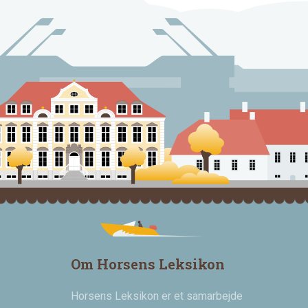
Om Horsens Leksikon
Horsens Leksikon er et samarbejde