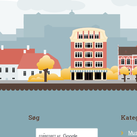
Søg
Kate
Mus