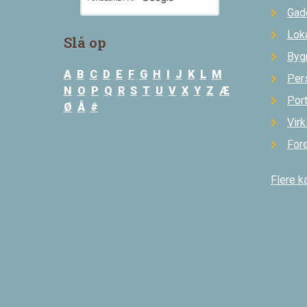
Gad
Loka
Slå op
Byg
A
B
C
D
E
F
G
H
I
J
K
L
M
Per
N
O
P
Q
R
S
T
U
V
X
Y
Z
Æ
Por
Ø
Å
#
Vir
For
Flere k