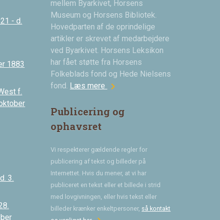
mellem Byarkivet, Horsens
Museum og Horsens Bibliotek.
21 - d.
Hovedparten af de oprindelige
artikler er skrevet af medarbejdere
ved Byarkivet. Horsens Leksikon
har fået støtte fra Horsens
er 1883
Folkeblads fond og Hede Nielsens
chevron_right
fond.
Læs mere
West f.
 oktober
Publicering og
ophavsret
Vi respekterer gældende regler for
publicering af tekst og billeder på
Internettet. Hvis du mener, at vi har
. 3.
publiceret en tekst eller et billede i strid
med lovgivningen, eller hvis tekst eller
28.
billeder krænker enkeltpersoner,
så kontakt
ober