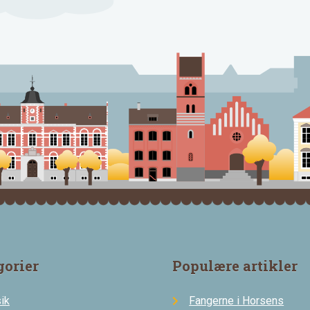
gorier
Populære artikler
ik
Fangerne i Horsens