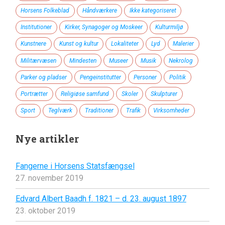
Horsens Folkeblad
Håndværkere
Ikke kategoriseret
Institutioner
Kirker, Synagoger og Moskeer
Kulturmiljø
Kunstnere
Kunst og kultur
Lokaliteter
Lyd
Malerier
Militærvæsen
Mindesten
Museer
Musik
Nekrolog
Parker og pladser
Pengeinstitutter
Personer
Politik
Portrætter
Religiøse samfund
Skoler
Skulpturer
Sport
Teglværk
Traditioner
Trafik
Virksomheder
Nye artikler
Fangerne i Horsens Statsfængsel
27. november 2019
Edvard Albert Baadh f. 1821 – d. 23. august 1897
23. oktober 2019