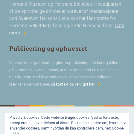
Horsens Museum og Horsens Bibliotek. Hovedparten
af de oprindelige artikler er skrevet af medarbejdere
ved Byarkivet. Horsens Leksikon har fået støtte fra
Horsens Folkeblads fond og Hede Nielsens fond.
Læs
chevron_right
mere
Publicering og ophavsret
Vi respekterer gældende regler for publicering af tekst og billeder
på Internettet. Hvis du mener, at vi har publiceret en tekst eller et
billede i strid med lovgivningen, eller hvis tekst eller billeder
chevron_right
krænker enkeltpersoner,
så kontakt os venligst her
Privatliv & cookies: Dette website bruger cookies. Ved at fortsætte,
Bygget med
accepterer du anvendelsen af disse. Du kan læse mere om, hvordan vi
WordPress
og
anvender cookies, samt hvordan du kan kontrollere dem, her:
Cookie-
favorite
af
politik