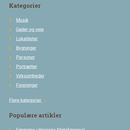
Kategorier
Musik
Gader og veje
Lokaliteter
Bygninger
Personer
Portrætter
Virksomheder
Foreninger
Flere kategorier
chevron_right
Populære artikler
Fangerne i Horsens Statsfængsel