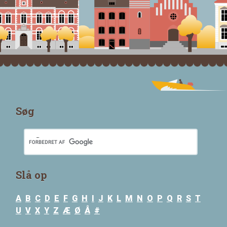
Søg
Slå op
A
B
C
D
E
F
G
H
I
J
K
L
M
N
O
P
Q
R
S
T
U
V
X
Y
Z
Æ
Ø
Å
#