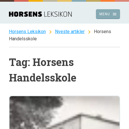
Spring
til
menu
MENU
indhold
chevron_right
chevron_right
Horsens Leksikon
Nyeste artikler
Horsens
Handelsskole
Tag: Horsens
Handelsskole