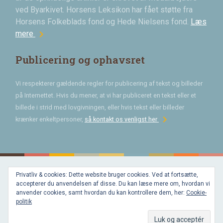
ved Byarkivet. Horsens Leksikon har fået støtte fra
Horsens Folkeblads fond og Hede Nielsens fond.
Læs
chevron_right
mere
Publicering og ophavsret
Vi respekterer gældende regler for publicering af tekst og billeder
på Internettet. Hvis du mener, at vi har publiceret en tekst eller et
billede i strid med lovgivningen, eller hvis tekst eller billeder
chevron_right
krænker enkeltpersoner,
så kontakt os venligst her
Privatliv & cookies: Dette website bruger cookies. Ved at fortsætte,
Bygget med
accepterer du anvendelsen af disse. Du kan læse mere om, hvordan vi
WordPress
og
anvender cookies, samt hvordan du kan kontrollere dem, her:
Cookie-
favorite
af
politik
Bechster