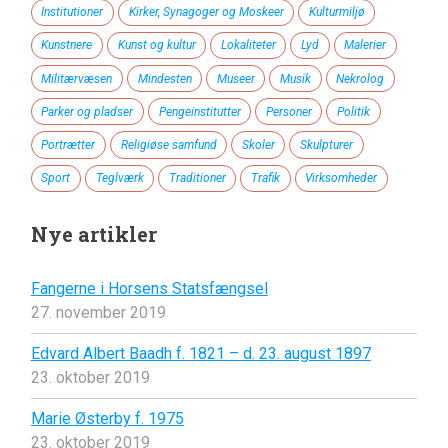
Institutioner
Kirker, Synagoger og Moskeer
Kulturmiljø
Kunstnere
Kunst og kultur
Lokaliteter
Lyd
Malerier
Militærvæsen
Mindesten
Museer
Musik
Nekrolog
Parker og pladser
Pengeinstitutter
Personer
Politik
Portrætter
Religiøse samfund
Skoler
Skulpturer
Sport
Teglværk
Traditioner
Trafik
Virksomheder
Nye artikler
Fangerne i Horsens Statsfængsel
27. november 2019
Edvard Albert Baadh f. 1821 – d. 23. august 1897
23. oktober 2019
Marie Østerby f. 1975
23. oktober 2019