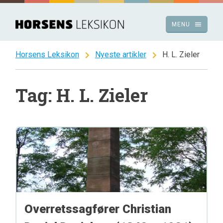
Spring
til
menu
MENU
indhold
chevron_right
chevron_right
Horsens Leksikon
Nyeste artikler
H. L. Zieler
Tag: H. L. Zieler
Overretssagfører Christian