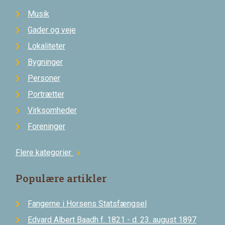
Musik
Gader og veje
Lokaliteter
Bygninger
Personer
Portrætter
Virksomheder
Foreninger
Flere kategorier
chevron_right
Populære artikler
Fangerne i Horsens Statsfængsel
Edvard Albert Baadh f. 1821 - d. 23. august 1897