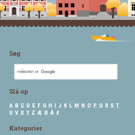
Søg
Slå op
A
B
C
D
E
F
G
H
I
J
K
L
M
N
O
P
Q
R
S
T
U
V
X
Y
Z
Æ
Ø
Å
#
Kategorier