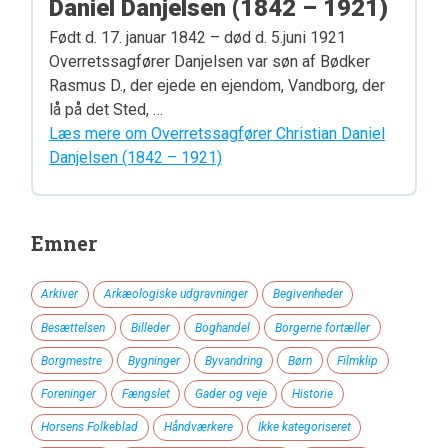
Daniel Danjelsen (1842 – 1921)
Født d. 17. januar 1842 – død d. 5.juni 1921
Overretssagfører Danjelsen var søn af Bødker
Rasmus D., der ejede en ejendom, Vandborg, der
lå på det Sted, …
Læs mere om Overretssagfører Christian Daniel
Danjelsen (1842 – 1921)
Emner
Arkiver
Arkæologiske udgravninger
Begivenheder
Besættelsen
Billeder
Boghandel
Borgerne fortæller
Borgmestre
Bygninger
Byvandring
Børn
Filmklip
Foreninger
Fængslet
Gader og veje
Historie
Horsens Folkeblad
Håndværkere
Ikke kategoriseret