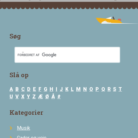
Søg
Slå op
A
B
C
D
E
F
G
H
I
J
K
L
M
N
O
P
Q
R
S
T
U
V
X
Y
Z
Æ
Ø
Å
#
Kategorier
Musik
Gader og veje