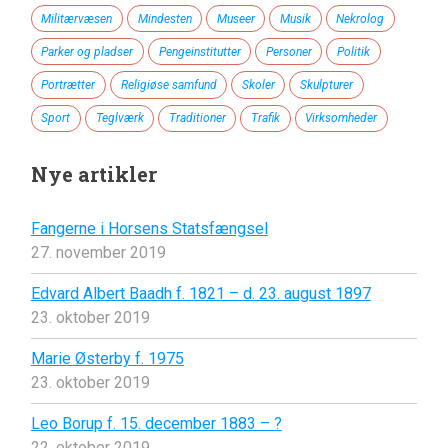
Militærvæsen
Mindesten
Museer
Musik
Nekrolog
Parker og pladser
Pengeinstitutter
Personer
Politik
Portrætter
Religiøse samfund
Skoler
Skulpturer
Sport
Teglværk
Traditioner
Trafik
Virksomheder
Nye artikler
Fangerne i Horsens Statsfængsel
27. november 2019
Edvard Albert Baadh f. 1821 – d. 23. august 1897
23. oktober 2019
Marie Østerby f. 1975
23. oktober 2019
Leo Borup f. 15. december 1883 – ?
22. oktober 2019