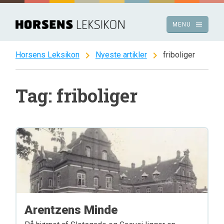
Spring
til
menu
MENU
indhold
chevron_right
chevron_right
Horsens Leksikon
Nyeste artikler
friboliger
Tag: friboliger
Arentzens Minde