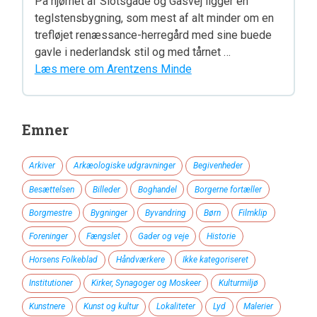
På hjørnet af Slotsgade og Gasvej ligger en
teglstensbygning, som mest af alt minder om en
trefløjet renæssance-herregård med sine buede
gavle i nederlandsk stil og med tårnet …
Læs mere om Arentzens Minde
Emner
Arkiver
Arkæologiske udgravninger
Begivenheder
Besættelsen
Billeder
Boghandel
Borgerne fortæller
Borgmestre
Bygninger
Byvandring
Børn
Filmklip
Foreninger
Fængslet
Gader og veje
Historie
Horsens Folkeblad
Håndværkere
Ikke kategoriseret
Institutioner
Kirker, Synagoger og Moskeer
Kulturmiljø
Kunstnere
Kunst og kultur
Lokaliteter
Lyd
Malerier