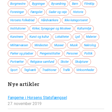
Borgmestre
Bygninger
Byvandring
Børn
Filmklip
Foreninger
Fængslet
Gader og veje
Historie
Horsens Folkeblad
Håndværkere
Ikke kategoriseret
Institutioner
Kirker, Synagoger og Moskeer
Kulturmiljø
Kunstnere
Kunst og kultur
Lokaliteter
Lyd
Malerier
Militærvæsen
Mindesten
Museer
Musik
Nekrolog
Parker og pladser
Pengeinstitutter
Personer
Politik
Portrætter
Religiøse samfund
Skoler
Skulpturer
Sport
Teglværk
Traditioner
Trafik
Virksomheder
Nye artikler
Fangerne i Horsens Statsfængsel
27. november 2019