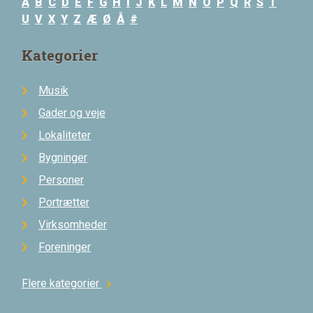
A
B
C
D
E
F
G
H
I
J
K
L
M
N
O
P
Q
R
S
T
U
V
X
Y
Z
Æ
Ø
Å
#
Kategorier
Musik
Gader og veje
Lokaliteter
Bygninger
Personer
Portrætter
Virksomheder
Foreninger
Flere kategorier
chevron_right