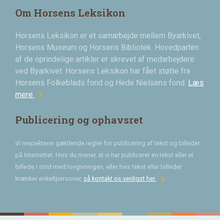
Om Horsens Leksikon
Horsens Leksikon er et samarbejde mellem Byarkivet,
Horsens Museum og Horsens Bibliotek. Hovedparten
af de oprindelige artikler er skrevet af medarbejdere
ved Byarkivet. Horsens Leksikon har fået støtte fra
Horsens Folkeblads fond og Hede Nielsens fond.
Læs
chevron_right
mere
Publicering og ophavsret
Vi respekterer gældende regler for publicering af tekst og billeder
på Internettet. Hvis du mener, at vi har publiceret en tekst eller et
billede i strid med lovgivningen, eller hvis tekst eller billeder
chevron_right
krænker enkeltpersoner,
så kontakt os venligst her