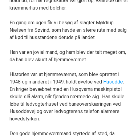
holdt ud, for når regnskabet var gjort op, vankede der et
kræmmerhus med bolcher.
Én gang om ugen fik vi besøg af slagter Møldrup
Nielsen fra Søvind, som havde en større rute med salg
af kød til husstandene derude på landet.
Han var en jovial mand, og ham blev der talt meget om,
da han blev skudt af hjemmeværnet.
Historien var, at hjemmeværnet, som blev oprettet i
1948 og munderet i 1949, holdt øvelse ved
Husodde
.
En kriger bevæbnet med en Husqvarna maskinpistol
skulle slå alarm, når fjenden nærmede sig.. Han skulle
løbe til ledvogterhuset ved baneoverskæringen ved
Husoddevej og over ledvogterens telefon alarmere
hovedstyrken.
Den gode hjemmeværnmand styrtede af sted, da