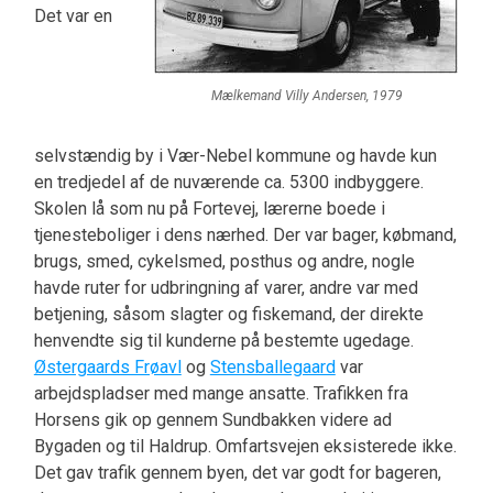
Det var en
Mælkemand Villy Andersen, 1979
selvstændig by i Vær-Nebel kommune og havde kun
en tredjedel af de nuværende ca. 5300 indbyggere.
Skolen lå som nu på Fortevej, lærerne boede i
tjenesteboliger i dens nærhed. Der var bager, købmand,
brugs, smed, cykelsmed, posthus og andre, nogle
havde ruter for udbringning af varer, andre var med
betjening, såsom slagter og fiskemand, der direkte
henvendte sig til kunderne på bestemte ugedage.
Østergaards Frøavl
og
Stensballegaard
var
arbejdspladser med mange ansatte. Trafikken fra
Horsens gik op gennem Sundbakken videre ad
Bygaden og til Haldrup. Omfartsvejen eksisterede ikke.
Det gav trafik gennem byen, det var godt for bageren,