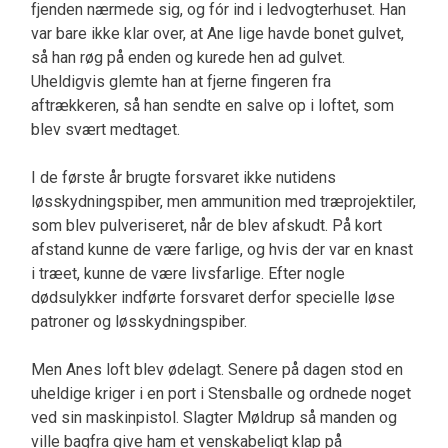
fjenden nærmede sig, og fór ind i ledvogterhuset. Han
var bare ikke klar over, at Ane lige havde bonet gulvet,
så han røg på enden og kurede hen ad gulvet.
Uheldigvis glemte han at fjerne fingeren fra
aftrækkeren, så han sendte en salve op i loftet, som
blev svært medtaget.
I de første år brugte forsvaret ikke nutidens
løsskydningspiber, men ammunition med træprojektiler,
som blev pulveriseret, når de blev afskudt. På kort
afstand kunne de være farlige, og hvis der var en knast
i træet, kunne de være livsfarlige. Efter nogle
dødsulykker indførte forsvaret derfor specielle løse
patroner og løsskydningspiber.
Men Anes loft blev ødelagt. Senere på dagen stod en
uheldige kriger i en port i Stensballe og ordnede noget
ved sin maskinpistol. Slagter Møldrup så manden og
ville bagfra give ham et venskabeligt klap på