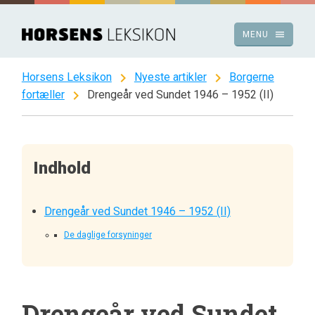
Spring
til
menu
MENU
indhold
chevron_right
chevron_right
Horsens Leksikon
Nyeste artikler
Borgerne
chevron_right
fortæller
Drengeår ved Sundet 1946 – 1952 (II)
Indhold
Drengeår ved Sundet 1946 – 1952 (II)
De daglige forsyninger
Drengeår ved Sundet