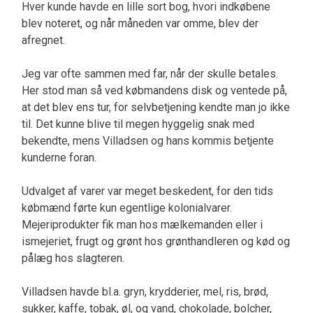
Hver kunde havde en lille sort bog, hvori indkøbene
blev noteret, og når måneden var omme, blev der
afregnet.
Jeg var ofte sammen med far, når der skulle betales.
Her stod man så ved købmandens disk og ventede på,
at det blev ens tur, for selvbetjening kendte man jo ikke
til. Det kunne blive til megen hyggelig snak med
bekendte, mens Villadsen og hans kommis betjente
kunderne foran.
Udvalget af varer var meget beskedent, for den tids
købmænd førte kun egentlige kolonialvarer.
Mejeriprodukter fik man hos mælkemanden eller i
ismejeriet, frugt og grønt hos grønthandleren og kød og
pålæg hos slagteren.
Villadsen havde bl.a. gryn, krydderier, mel, ris, brød,
sukker, kaffe, tobak, øl, og vand, chokolade, bolcher,