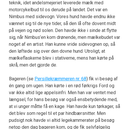
teknik, idet andelsmejeriet leverede mælk med
motorcykelbud til os derude på landet. Det var en
Nimbus med sidevogn. Vores hund havde endnu ikke
vænnet sig til de nye tider, så den lå ofte dovent midt
på vejen og nød solen. Den havde ikke i sinde at flytte
sig, når Nimbus’en kom drønende, men mælkebudet var
noget af en artist. Han kunne vride sidevognen op, så
den løftede sig over den dovne hund. Utroligt, at
mælkeflaskerne blev i stativerne, mens han kørte på
skrå, men det gjorde de.
Bageren (se
Persillekræmmeren nr. 68
) fik vi besøg af
én gang om ugen. Han kørte i en rød førkrigs Ford og
var ikke altid lige appelsinfri. Men han var ventet med
længsel, for hans besøg var også ensbetydende med,
at vi unger måtte få en kage. Han havde kun tørkager, så
det blev som regel til et par hindbærsnitter. Men
pudsigt nok havde vi altid legekammerater på besøg
netop den dag bageren kom, og de fik selvfølgelig