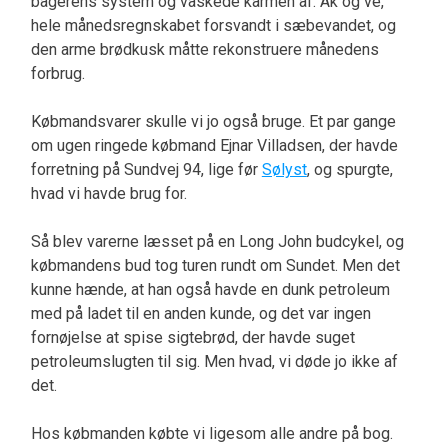
bagerens system og vaskede karmen af. Ak og ve,
hele månedsregnskabet forsvandt i sæbevandet, og
den arme brødkusk måtte rekonstruere månedens
forbrug.
Købmandsvarer skulle vi jo også bruge. Et par gange
om ugen ringede købmand Ejnar Villadsen, der havde
forretning på Sundvej 94, lige før
Sølyst
, og spurgte,
hvad vi havde brug for.
Så blev varerne læsset på en Long John budcykel, og
købmandens bud tog turen rundt om Sundet. Men det
kunne hænde, at han også havde en dunk petroleum
med på ladet til en anden kunde, og det var ingen
fornøjelse at spise sigtebrød, der havde suget
petroleumslugten til sig. Men hvad, vi døde jo ikke af
det.
Hos købmanden købte vi ligesom alle andre på bog.