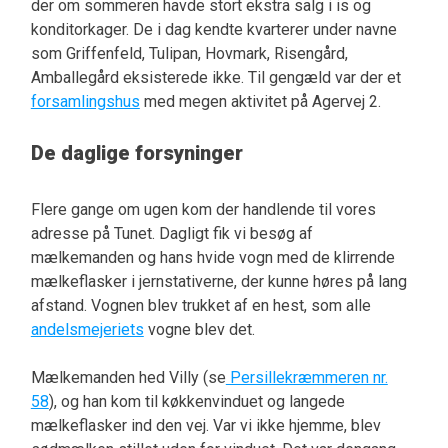
der om sommeren havde stort ekstra salg i is og
konditorkager. De i dag kendte kvarterer under navne
som Griffenfeld, Tulipan, Hovmark, Risengård,
Amballegård eksisterede ikke. Til gengæld var der et
forsamlingshus
med megen aktivitet på Agervej 2.
De daglige forsyninger
Flere gange om ugen kom der handlende til vores
adresse på Tunet. Dagligt fik vi besøg af
mælkemanden og hans hvide vogn med de klirrende
mælkeflasker i jernstativerne, der kunne høres på lang
afstand. Vognen blev trukket af en hest, som alle
andelsmejeriets
vogne blev det.
Mælkemanden hed Villy (se
Persillekræmmeren nr.
58
), og han kom til køkkenvinduet og langede
mælkeflasker ind den vej. Var vi ikke hjemme, blev