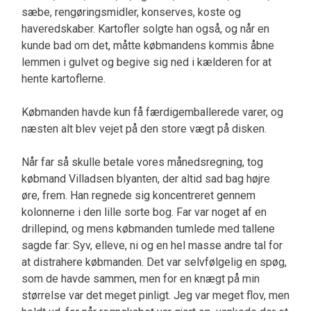
sæbe, rengøringsmidler, konserves, koste og
haveredskaber. Kartofler solgte han også, og når en
kunde bad om det, måtte købmandens kommis åbne
lemmen i gulvet og begive sig ned i kælderen for at
hente kartoflerne.
Købmanden havde kun få færdigemballerede varer, og
næsten alt blev vejet på den store vægt på disken.
Når far så skulle betale vores månedsregning, tog
købmand Villadsen blyanten, der altid sad bag højre
øre, frem. Han regnede sig koncentreret gennem
kolonnerne i den lille sorte bog. Far var noget af en
drillepind, og mens købmanden tumlede med tallene
sagde far: Syv, elleve, ni og en hel masse andre tal for
at distrahere købmanden. Det var selvfølgelig en spøg,
som de havde sammen, men for en knægt på min
størrelse var det meget pinligt. Jeg var meget flov, men