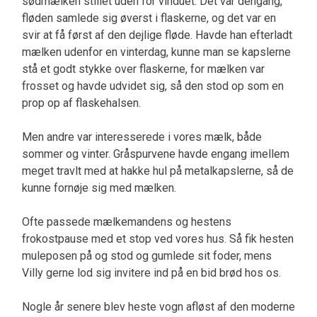
sødmælken stillet uden for vinduet. Det var dengang,
fløden samlede sig øverst i flaskerne, og det var en
svir at få først af den dejlige fløde. Havde han efterladt
mælken udenfor en vinterdag, kunne man se kapslerne
stå et godt stykke over flaskerne, for mælken var
frosset og havde udvidet sig, så den stod op som en
prop op af flaskehalsen.
Men andre var interesserede i vores mælk, både
sommer og vinter. Gråspurvene havde engang imellem
meget travlt med at hakke hul på metalkapslerne, så de
kunne fornøje sig med mælken.
Ofte passede mælkemandens og hestens
frokostpause med et stop ved vores hus. Så fik hesten
muleposen på og stod og gumlede sit foder, mens
Villy gerne lod sig invitere ind på en bid brød hos os.
Nogle år senere blev heste vogn afløst af den moderne