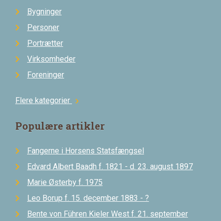
Bygninger
Personer
Portrætter
Virksomheder
Foreninger
Flere kategorier
chevron_right
Populære artikler
Fangerne i Horsens Statsfængsel
Edvard Albert Baadh f. 1821 - d. 23. august 1897
Marie Østerby f. 1975
Leo Borup f. 15. december 1883 - ?
Bente von Führen Kieler West f. 21. september