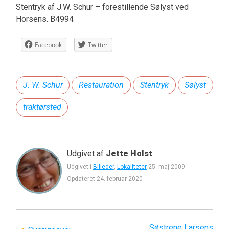
Stentryk af J.W. Schur – forestillende Sølyst ved
Horsens. B4994
Facebook
Twitter
J. W. Schur
Restauration
Stentryk
Sølyst
traktørsted
Udgivet af
Jette Holst
Udgivet i
Billeder
,
Lokaliteter
25. maj 2009
-
Opdateret
24. februar 2020
Søstrene Larsens