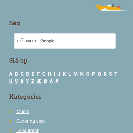
Søg
Slå op
A
B
C
D
E
F
G
H
I
J
K
L
M
N
O
P
Q
R
S
T
U
V
X
Y
Z
Æ
Ø
Å
#
Kategorier
Musik
Gader og veje
Lokaliteter