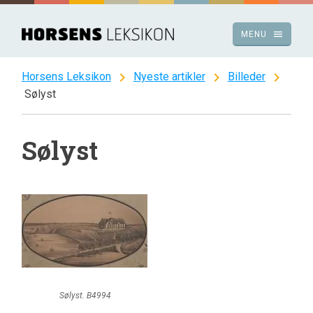
Spring
til
menu
MENU
indhold
chevron_right
chevron_right
chevron_right
Horsens Leksikon
Nyeste artikler
Billeder
Sølyst
Sølyst
Sølyst. B4994