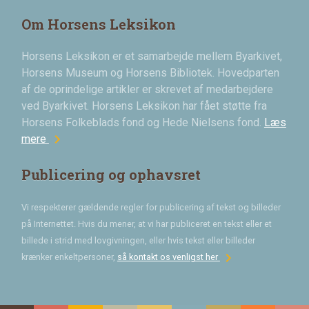
Om Horsens Leksikon
Horsens Leksikon er et samarbejde mellem Byarkivet,
Horsens Museum og Horsens Bibliotek. Hovedparten
af de oprindelige artikler er skrevet af medarbejdere
ved Byarkivet. Horsens Leksikon har fået støtte fra
Horsens Folkeblads fond og Hede Nielsens fond.
Læs
chevron_right
mere
Publicering og ophavsret
Vi respekterer gældende regler for publicering af tekst og billeder
på Internettet. Hvis du mener, at vi har publiceret en tekst eller et
billede i strid med lovgivningen, eller hvis tekst eller billeder
chevron_right
krænker enkeltpersoner,
så kontakt os venligst her