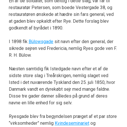
En af de soldater, som deltog i dette slag, var far til
restauratør Petersen, som boede Vestergade 38, og
restauratøren ønskede at hædre sin fars general, ved
at gaden blev opkaldt efter Rye. Dette forslag blev
godkendt af byrådet i 1890.
I 1898 fik
Bülowsgade
sit navn efter den general, der
sikrede sejren ved Fredericia, nemlig Ryes gode ven F.
R. H. Bülow.
Næsten samtidig fik Istedgade navn efter et af de
sidste store slag i Treårskrigen, nemlig slaget ved
Isted i det nuværende Tyskland den 25. juli 1850, hvor
Danmark vandt en dyrekøbt sejr med mange faldne.
Disse tre gader danner således på grund af deres
navne en lille enhed for sig selv.
Ryesgade blev fra begyndelsen præget af et par store
“virksomheder” nemlig
Kvindeseminariet
og