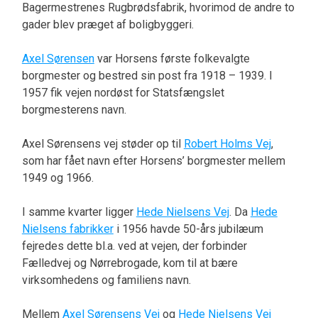
Bagermestrenes Rugbrødsfabrik, hvorimod de andre to
gader blev præget af boligbyggeri.
Axel Sørensen
var Horsens første folkevalgte
borgmester og bestred sin post fra 1918 – 1939. I
1957 fik vejen nordøst for Statsfængslet
borgmesterens navn.
Axel Sørensens vej støder op til
Robert Holms Vej
,
som har fået navn efter Horsens’ borgmester mellem
1949 og 1966.
I samme kvarter ligger
Hede Nielsens Vej
. Da
Hede
Nielsens fabrikker
i 1956 havde 50-års jubilæum
fejredes dette bl.a. ved at vejen, der forbinder
Fælledvej og Nørrebrogade, kom til at bære
virksomhedens og familiens navn.
Mellem
Axel Sørensens Vej
og
Hede Nielsens Vej