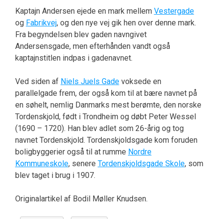
Kaptajn Andersen ejede en mark mellem
Vestergade
og
Fabrikvej
, og den nye vej gik hen over denne mark.
Fra begyndelsen blev gaden navngivet
Andersensgade, men efterhånden vandt også
kaptajnstitlen indpas i gadenavnet.
Ved siden af
Niels Juels Gade
voksede en
parallelgade frem, der også kom til at bære navnet på
en søhelt, nemlig Danmarks mest berømte, den norske
Tordenskjold, født i Trondheim og døbt Peter Wessel
(1690 – 1720). Han blev adlet som 26-årig og tog
navnet Tordenskjold. Tordenskjoldsgade kom foruden
boligbyggerier også til at rumme
Nordre
Kommuneskole
, senere
Tordenskjoldsgade Skole
, som
blev taget i brug i 1907.
Originalartikel af Bodil Møller Knudsen.