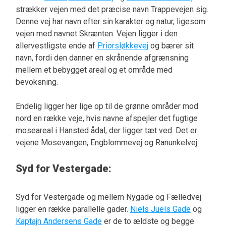
strækker vejen med det præcise navn Trappevejen sig.
Denne vej har navn efter sin karakter og natur, ligesom
vejen med navnet Skrænten. Vejen ligger i den
allervestligste ende af
Priorsløkkevej
og bærer sit
navn, fordi den danner en skrånende afgrænsning
mellem et bebygget areal og et område med
bevoksning.
Endelig ligger her lige op til de grønne områder mod
nord en række veje, hvis navne afspejler det fugtige
moseareal i Hansted ådal, der ligger tæt ved. Det er
vejene Mosevangen, Engblommevej og Ranunkelvej.
Syd for Vestergade:
Syd for Vestergade og mellem Nygade og Fælledvej
ligger en række parallelle gader.
Niels Juels Gade
og
Kaptajn Andersens Gade
er de to ældste og begge