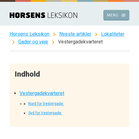
Spring
til
menu
MENU
indhold
chevron_right
chevron_right
Horsens Leksikon
Nyeste artikler
Lokaliteter
chevron_right
chevron_right
Gader og veje
Vestergadekvarteret
Indhold
Vestergadekvarteret
Nord for Vestergade:
Syd for Vestergade: