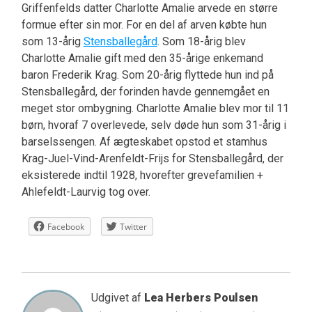
Griffenfelds datter Charlotte Amalie arvede en større
formue efter sin mor. For en del af arven købte hun
som 13-årig
Stensballegård
. Som 18-årig blev
Charlotte Amalie gift med den 35-årige enkemand
baron Frederik Krag. Som 20-årig flyttede hun ind på
Stensballegård, der forinden havde gennemgået en
meget stor ombygning. Charlotte Amalie blev mor til 11
børn, hvoraf 7 overlevede, selv døde hun som 31-årig i
barselssengen. Af ægteskabet opstod et stamhus
Krag-Juel-Vind-Arenfeldt-Frijs for Stensballegård, der
eksisterede indtil 1928, hvorefter grevefamilien +
Ahlefeldt-Laurvig tog over.
Facebook
Twitter
Udgivet af
Lea Herbers Poulsen