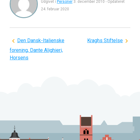
Udgivet i
Personer
3. december 2010
-
Opdateret
24. februar 2020
Indlægsnavigation
Den Dansk-Italienske
Kraghs Stiftelse
forening, Dante Alighieri,
Horsens