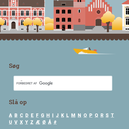
Søg
Slå op
A
B
C
D
E
F
G
H
I
J
K
L
M
N
O
P
Q
R
S
T
U
V
X
Y
Z
Æ
Ø
Å
#