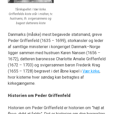
Tårnkapellet i Vær kirke.
Griffenfelds kiste står i midten, tv.
hustruens, th. svigersønnens og
bagest datterens kiste
Danmarks (måske) mest begavede statsmand, greve
Peder Griffenfeld (1635 – 1699), storkansler og leder
af samtlige ministerier i kongeriget Danmark–Norge
ligger sammen med hustruen Karen Nansen (1656 –
1672), datteren baronesse Charlotte Amalie Griffenfeld
(1672 – 1703) og svigersønnen baron Frederik Krag
(1655 – 1728) begravet i det åbne kapel i
Vær kirke
,
hvor kisterne hver søndag kan betragtes af
kirkegængerne.
Historien om Peder Griffenfeld
Historien om Peder Griffenfeld er historien om ”højt at
flyve, dybt at falde”. Det er historien om den borgerlige