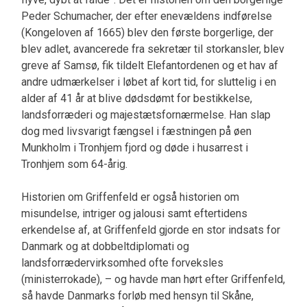
Peder Schumacher, der efter enevældens indførelse
(Kongeloven af 1665) blev den første borgerlige, der
blev adlet, avancerede fra sekretær til storkansler, blev
greve af Samsø, fik tildelt Elefantordenen og et hav af
andre udmærkelser i løbet af kort tid, for sluttelig i en
alder af 41 år at blive dødsdømt for bestikkelse,
landsforræderi og majestætsfornærmelse. Han slap
dog med livsvarigt fængsel i fæstningen på øen
Munkholm i Tronhjem fjord og døde i husarrest i
Tronhjem som 64-årig.
Historien om Griffenfeld er også historien om
misundelse, intriger og jalousi samt eftertidens
erkendelse af, at Griffenfeld gjorde en stor indsats for
Danmark og at dobbeltdiplomati og
landsforrædervirksomhed ofte forveksles
(ministerrokade), – og havde man hørt efter Griffenfeld,
så havde Danmarks forløb med hensyn til Skåne,