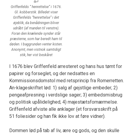
Griffenfelds ” henrettelse” i 1676.
Gl. kobberstik. Billedet viser
Griffenfelds “henrettelse” i det
øjeblik, da benådningen bliver
udråbt (af manden til venstre).
Foran den knælende synder står
præsterne, som har beredt ham til
døden. I baggrunden venter kisten.
Anonymt, men vistnok samtidigt
stik, her vist beskåret
I 1676 blev Griffenfeld arresteret og hans hus tømt for
papirer og forseglet, og der nedsattes en
Kommissionsdomstol med retsprincip fra Romerretten.
An-klageskriftet lød: 1) salg af gejstlige embeder; 2)
pengeafpresning i verdslige sager; 3) embedsmisbrug
og politisk upålidelighed; 4) majestætsfornærmelse.
Griffenfeld afviste alle anklager (et forsvarsskrift på
51 foliesider og han fik ikke lov at føre vidner).
Dommen lød på tab af liv, ære og gods, og den skulle