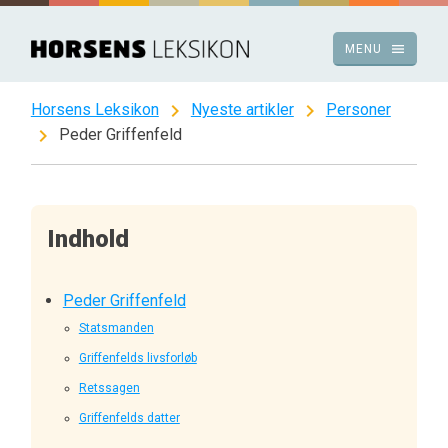
Spring
til
menu
MENU
indhold
chevron_right
chevron_right
Horsens Leksikon
Nyeste artikler
Personer
chevron_right
Peder Griffenfeld
Indhold
Peder Griffenfeld
Statsmanden
Griffenfelds livsforløb
Retssagen
Griffenfelds datter