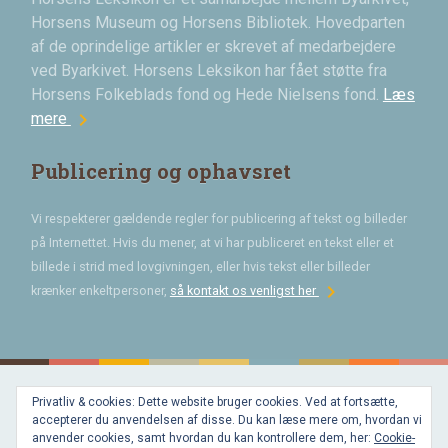
Horsens Museum og Horsens Bibliotek. Hovedparten
af de oprindelige artikler er skrevet af medarbejdere
ved Byarkivet. Horsens Leksikon har fået støtte fra
Horsens Folkeblads fond og Hede Nielsens fond.
Læs
chevron_right
mere
Publicering og ophavsret
Vi respekterer gældende regler for publicering af tekst og billeder
på Internettet. Hvis du mener, at vi har publiceret en tekst eller et
billede i strid med lovgivningen, eller hvis tekst eller billeder
chevron_right
krænker enkeltpersoner,
så kontakt os venligst her
Privatliv & cookies: Dette website bruger cookies. Ved at fortsætte,
Bygget med
accepterer du anvendelsen af disse. Du kan læse mere om, hvordan vi
WordPress
og
anvender cookies, samt hvordan du kan kontrollere dem, her:
Cookie-
favorite
af