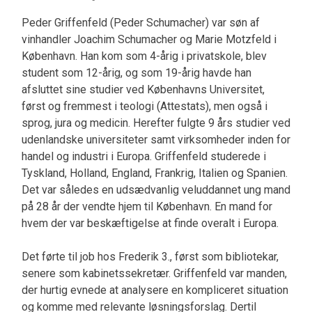
Peder Griffenfeld (Peder Schumacher) var søn af
vinhandler Joachim Schumacher og Marie Motzfeld i
København. Han kom som 4-årig i privatskole, blev
student som 12-årig, og som 19-årig havde han
afsluttet sine studier ved Københavns Universitet,
først og fremmest i teologi (Attestats), men også i
sprog, jura og medicin. Herefter fulgte 9 års studier ved
udenlandske universiteter samt virksomheder inden for
handel og industri i Europa. Griffenfeld studerede i
Tyskland, Holland, England, Frankrig, Italien og Spanien.
Det var således en udsædvanlig veluddannet ung mand
på 28 år der vendte hjem til København. En mand for
hvem der var beskæftigelse at finde overalt i Europa.
Det førte til job hos Frederik 3., først som bibliotekar,
senere som kabinetssekretær. Griffenfeld var manden,
der hurtig evnede at analysere en kompliceret situation
og komme med relevante løsningsforslag. Dertil