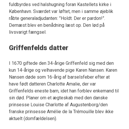
fuldbyrdes ved halshugning foran Kastellets kirke i
København. Sværdet var løftet, men i samme øjeblik
råbte generaladjudanten: ”Holdt. Der er pardon!”.
Dernæst blev en benådning læst op. Den lød på
livsvarigt fængsel.
Griffenfelds datter
I 1670 giftede den 34-årige Griffenfeld sig med den
kun 14-årige og velhavende pige Karen Nansen. Karen
Nansen døde som 16-årig af barselsfeber efter at
have født datteren Charlotte Amalie, der var
Griffenfelds eneste barn, idet han forblev enkemand til
sin død. Planer om et ægteskab med den danske
prinsesse Louise Charlotte af Augustenborg/den
franske prinsesse Amélie de la Trémouille blev ikke
aktuelt (domfældelsen).