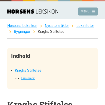
Spring
til
menu
MENU
indhold
chevron_right
chevron_right
Horsens Leksikon
Nyeste artikler
Lokaliteter
chevron_right
chevron_right
Bygninger
Kraghs Stiftelse
Indhold
Kraghs Stiftelse
Læs mere:
Kraghs Stiftelse