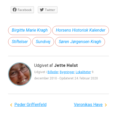
Facebook
Twitter
Birgitte Marie Kragh
Horsens Historisk Kalender
Stiftelser
Sundvej
Søren Jørgensen Kragh
Udgivet af
Jette Holst
Udgivet i
Billeder
,
Bygninger
,
Lokaliteter
9.
december 2010
-
Opdateret
24. februar 2020
Indlægsnavigation
Peder Griffenfeld
Veronikas Have