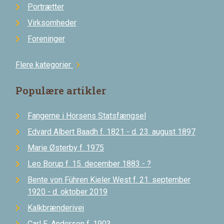
Portrætter
Virksomheder
Foreninger
Flere kategorier
chevron_right
Populære artikler
Fangerne i Horsens Statsfængsel
Edvard Albert Baadh f. 1821 - d. 23. august 1897
Marie Østerby f. 1975
Leo Borup f. 15. december 1883 - ?
Bente von Führen Kieler West f. 21. september
1920 - d. oktober 2019
Kalkbrænderivej
Carl E. Andersen f. 1903