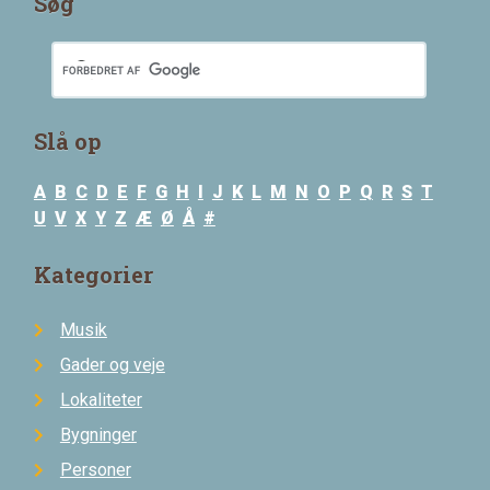
Søg
Slå op
A
B
C
D
E
F
G
H
I
J
K
L
M
N
O
P
Q
R
S
T
U
V
X
Y
Z
Æ
Ø
Å
#
Kategorier
Musik
Gader og veje
Lokaliteter
Bygninger
Personer