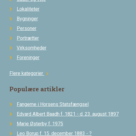
Lokaliteter
Bygninger
Personer
Portrætter
Virksomheder
Foreninger
Flere kategorier
chevron_right
Populære artikler
Fangerne i Horsens Statsfængsel
Edvard Albert Baadh f. 1821 - d. 23. august 1897
Marie Østerby f. 1975
Leo Borup f. 15. december 1883 - ?