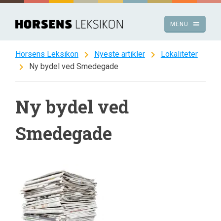
Spring
til
menu
MENU
indhold
chevron_right
chevron_right
Horsens Leksikon
Nyeste artikler
Lokaliteter
chevron_right
Ny bydel ved Smedegade
Ny bydel ved
Smedegade