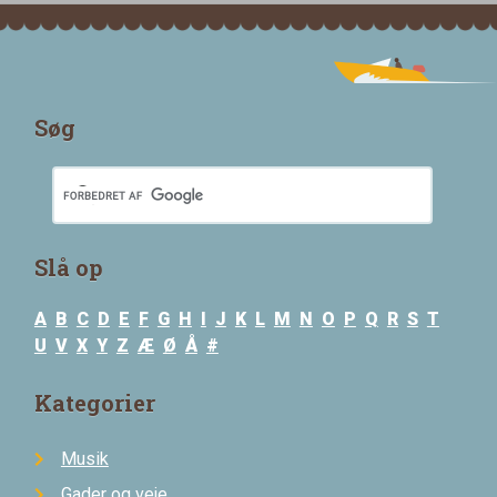
Søg
Slå op
A
B
C
D
E
F
G
H
I
J
K
L
M
N
O
P
Q
R
S
T
U
V
X
Y
Z
Æ
Ø
Å
#
Kategorier
Musik
Gader og veje