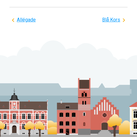
Indlægsnavigation
Allégade
Blå Kors