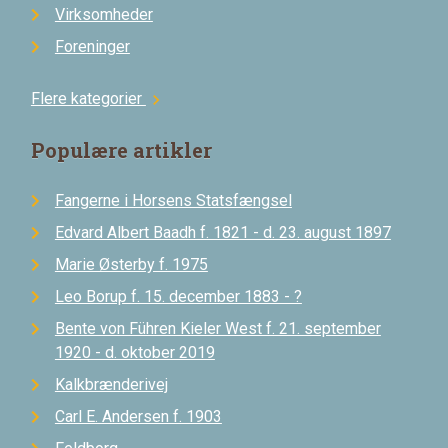
Virksomheder
Foreninger
Flere kategorier
chevron_right
Populære artikler
Fangerne i Horsens Statsfængsel
Edvard Albert Baadh f. 1821 - d. 23. august 1897
Marie Østerby f. 1975
Leo Borup f. 15. december 1883 - ?
Bente von Führen Kieler West f. 21. september
1920 - d. oktober 2019
Kalkbrænderivej
Carl E. Andersen f. 1903