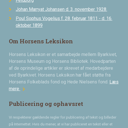
Feldborg
Johan Marryat Johansen d. 3. november 1928.
Poul Sophus Vogelius f. 28. februar 1811 - d. 16.
oktober 1899
Om Horsens Leksikon
Horsens Leksikon er et samarbejde mellem Byarkivet,
Horsens Museum og Horsens Bibliotek. Hovedparten
af de oprindelige artikler er skrevet af medarbejdere
ved Byarkivet. Horsens Leksikon har fået støtte fra
Horsens Folkeblads fond og Hede Nielsens fond.
Læs
chevron_right
mere
Publicering og ophavsret
Vi respekterer gældende regler for publicering af tekst og billeder
på Internettet. Hvis du mener, at vi har publiceret en tekst eller et