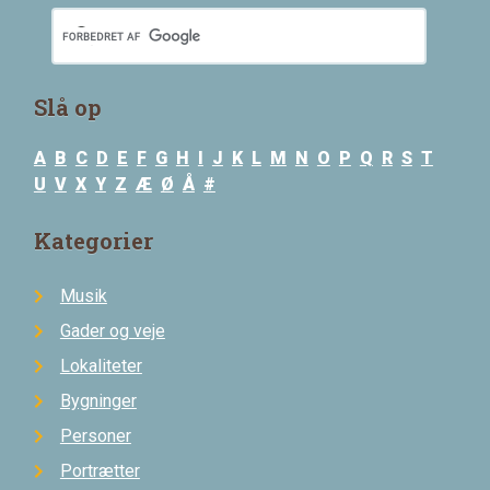
Slå op
A
B
C
D
E
F
G
H
I
J
K
L
M
N
O
P
Q
R
S
T
U
V
X
Y
Z
Æ
Ø
Å
#
Kategorier
Musik
Gader og veje
Lokaliteter
Bygninger
Personer
Portrætter