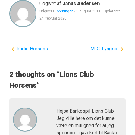
Udgivet af
Janus Andersen
Udgivet i
Foreninger
29. august 2011
-
Opdateret
24. februar 2020
Indlægsnavigation
Radio Horsens
M. C. Lyngsie
2 thoughts on “
Lions Club
Horsens
”
Hejsa Bankospil Lions Club
Jeg ville høre om det kunne
være en mulighed for at jeg
sponsorer gavekort til Banko