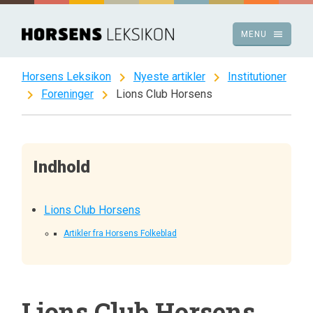
Spring
til
menu
MENU
indhold
chevron_right
chevron_right
Horsens Leksikon
Nyeste artikler
Institutioner
chevron_right
chevron_right
Foreninger
Lions Club Horsens
Indhold
Lions Club Horsens
Artikler fra Horsens Folkeblad
Lions Club Horsens