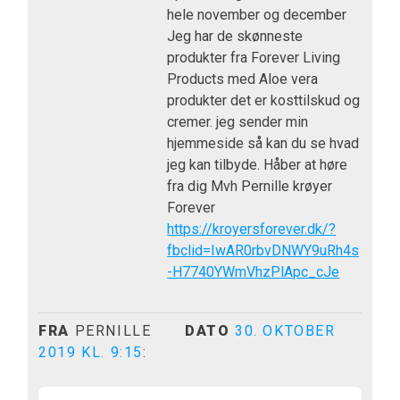
hele november og december
Jeg har de skønneste
produkter fra Forever Living
Products med Aloe vera
produkter det er kosttilskud og
cremer. jeg sender min
hjemmeside så kan du se hvad
jeg kan tilbyde. Håber at høre
fra dig Mvh Pernille krøyer
Forever
https://kroyersforever.dk/?
fbclid=IwAR0rbvDNWY9uRh4s
-H7740YWmVhzPlApc_cJe
FRA
PERNILLE
DATO
30. OKTOBER
2019 KL. 9:15
: