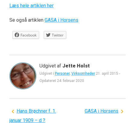
Læs hele artiklen her
Se også artiklen
GASA i Horsens
Facebook
Twitter
Udgivet af
Jette Holst
Udgivet i
Personer
,
Virksomheder
21. april 2015
-
Opdateret
24. februar 2020
Indlægsnavigation
Hans Brøchner f. 1.
GASA i Horsens
januar 1909 – d ?