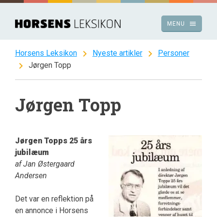
Spring
til
menu
MENU
indhold
chevron_right
chevron_right
Horsens Leksikon
Nyeste artikler
Personer
chevron_right
Jørgen Topp
Jørgen Topp
Jørgen Topps 25 års
jubilæum
af Jan Østergaard
Andersen
Det var en reflektion på
en annonce i Horsens