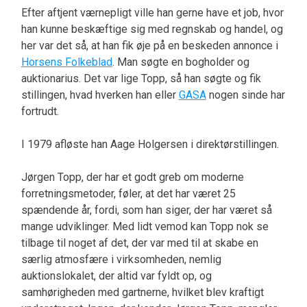
Efter aftjent værnepligt ville han gerne have et job, hvor
han kunne beskæftige sig med regnskab og handel, og
her var det så, at han fik øje på en beskeden annonce i
Horsens Folkeblad
. Man søgte en bogholder og
auktionarius. Det var lige Topp, så han søgte og fik
stillingen, hvad hverken han eller
GASA
nogen sinde har
fortrudt.
I 1979 afløste han Aage Holgersen i direktørstillingen.
Jørgen Topp, der har et godt greb om moderne
forretningsmetoder, føler, at det har været 25
spændende år, fordi, som han siger, der har været så
mange udviklinger. Med lidt vemod kan Topp nok se
tilbage til noget af det, der var med til at skabe en
særlig atmosfære i virksomheden, nemlig
auktionslokalet, der altid var fyldt op, og
samhørigheden med gartnerne, hvilket blev kraftigt