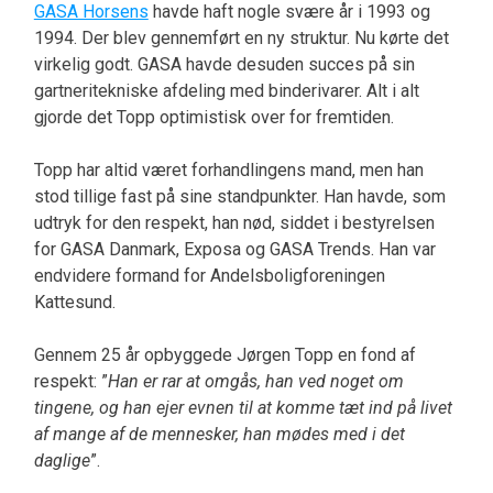
GASA Horsens
havde haft nogle svære år i 1993 og
1994. Der blev gennemført en ny struktur. Nu kørte det
virkelig godt. GASA havde desuden succes på sin
gartneritekniske afdeling med binderivarer. Alt i alt
gjorde det Topp optimistisk over for fremtiden.
Topp har altid været forhandlingens mand, men han
stod tillige fast på sine standpunkter. Han havde, som
udtryk for den respekt, han nød, siddet i bestyrelsen
for GASA Danmark, Exposa og GASA Trends. Han var
endvidere formand for Andelsboligforeningen
Kattesund.
Gennem 25 år opbyggede Jørgen Topp en fond af
respekt: ”
Han er rar at omgås, han ved noget om
tingene, og han ejer evnen til at komme tæt ind på livet
af mange af de mennesker, han mødes med i det
daglige
”.