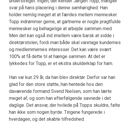
understreget. Ingen, der kender Jørgen Topp, mangler
svar på hans placering i denne samhørighed. Han
holder nemlig meget at at færdes mellem mennesker.
Topp indrømmer gerne, at gartnerne er nogle pragtfulde
mennesker og behagelige at arbejde sammen med.
Men det kan også ind imellem være barsk at sidde i
direktørstolen, fordi man både skal varetage kundernes
og medlemmernes interesser. Det kan være svært
100% at få dette til at hænge sammen. At det er
lykkedes for Topp, er et ekstra skulderklap for ham.
Han var kun 29 år, da han blev direktør. Derfor var han
glad for den store støtte, han hentede hos den
daværende formand Svend Nielsen, som han lærte
meget af, og som han efterfølgende savnede i det
daglige. Det ansvar, der hvilede på Topps skuldre, følte
han ikke som nogen byrde. Tingene fungerede i
hverdagen, og det skabte tilfredshed.