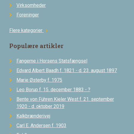
Virksomheder
Foreninger
Flere kategorier
chevron_right
Populære artikler
Fangerne i Horsens Statsfængsel
Edvard Albert Baadh f. 1821 - d. 23. august 1897
Marie Østerby f. 1975
Leo Borup f. 15. december 1883 - ?
Bente von Führen Kieler West f. 21. september
1920 - d. oktober 2019
Kalkbrænderivej
Carl E. Andersen f. 1903