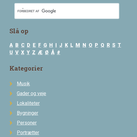
Slå op
A
B
C
D
E
F
G
H
I
J
K
L
M
N
O
P
Q
R
S
T
U
V
X
Y
Z
Æ
Ø
Å
#
Kategorier
Musik
Gader og veje
Lokaliteter
Bygninger
Personer
Portrætter