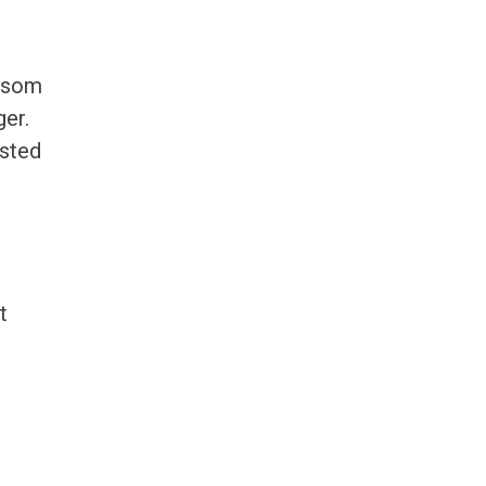
, som
ger.
 sted
g
t