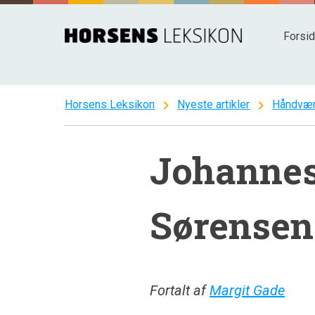
Spring
til
Forsi
indhold
chevron_right
chevron_right
Horsens Leksikon
Nyeste artikler
Håndvær
Johannes
Sørensen
Fortalt af
Margit Gade