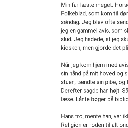
Min far læste meget. Hors
Folkeblad, som kom til dør
søndag. Jeg blev ofte send
jeg en gammel avis, som s
slud. Jeg hadede, at jeg sk
kiosken, men gjorde det pli
Når jeg kom hjem med avisen
sin hånd på mit hoved og s
stuen, tændte sin pibe, og
Derefter sagde han højt: Så
læse. Lånte bøger på bibliot
Hans tro, mente han, var ik
Religion er roden til alt on