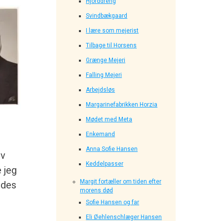
Hjorddreng
Svindbækgaard
I lære som mejerist
Tilbage til Horsens
Grænge Mejeri
Falling Mejeri
Arbejdsløs
Margarinefabrikken Horzia
Mødet med Meta
Enkemand
Anna Sofie Hansen
ev
Keddelpasser
 jeg
Margit fortæller om tiden efter
ndes
morens død
Sofie Hansen og far
Eli Øehlenschlæger Hansen