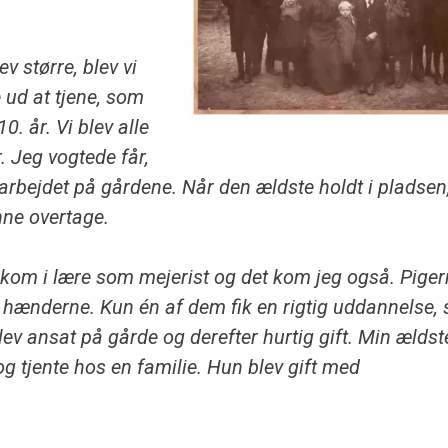
v større, blev vi
 ud at tjene, som
10. år. Vi blev alle
. Jeg vogtede får,
 arbejdet
på gårdene. Når den ældste holdt i pladsen
unne overtage.
kom i lære som mejerist og det kom jeg også. Piger
å hænderne. Kun én af dem fik en rigtig uddannelse,
lev ansat på gårde og
derefter hurtig gift. Min ældst
g tjente hos en familie. Hun blev gift med