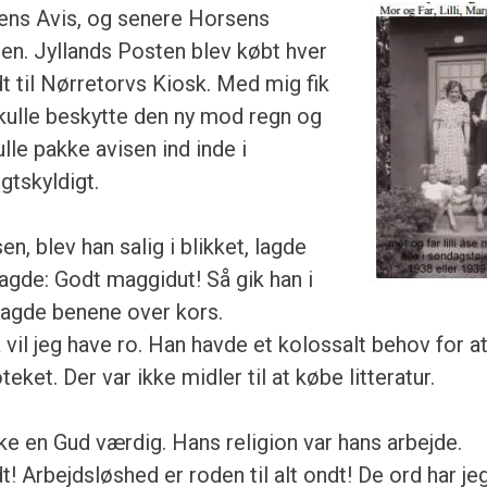
ens Avis, og senere Horsens
en. Jyllands Posten blev købt hver
t til Nørretorvs Kiosk. Med mig fik
kulle beskytte den ny mod regn og
ulle pakke avisen ind inde i
gtskyldigt.
, blev han salig i blikket, lagde
agde: Godt maggidut! Så gik han i
 lagde benene over kors.
 vil jeg have ro. Han havde et kolossalt behov for a
eket. Der var ikke midler til at købe litteratur.
ke en Gud værdig. Hans religion var hans arbejde.
dt! Arbejdsløshed er roden til alt ondt! De ord har je