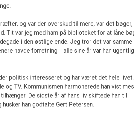
nge.
kræfter, og var der overskud til mere, var det bøger
. Tit var jeg med ham på biblioteket for at låne bø
ildegade i den østlige ende. Jeg tror det var samme
re havde forretning. I alle sine år var han ugentli
er politisk interesseret og har været det hele livet.
lade og TV. Kommunismen harmonerede han vist mes
ilhænger. De sidste år af hans liv skiftede han til
eg husker han godtalte Gert Petersen.