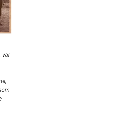
, var
ne,
 som
e