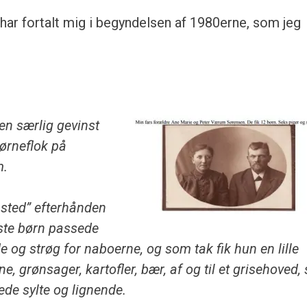
 har fortalt mig i begyndelsen af 1980erne, som jeg
en særlig gevinst
børneflok på
m.
le sted” efterhånden
ste børn passede
 og strøg for naboerne, og som tak fik hun en lille
øne, grønsager,
kartofler, bær, af og til et grisehoved
ede sylte og lignende.