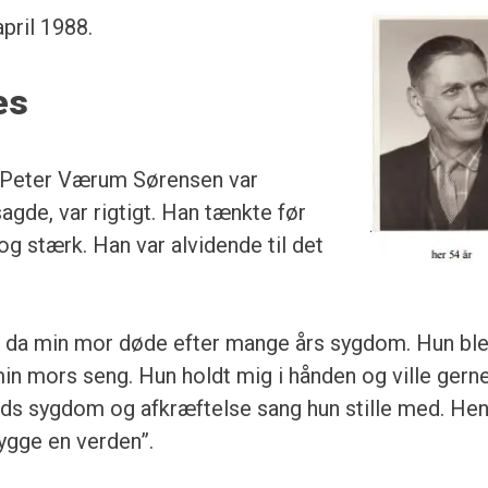
pril 1988.
es
s Peter Værum Sørensen var
agde, var rigtigt. Han tænkte før
og stærk. Han var alvidende til det
 da min mor døde efter mange års sygdom. Hun bl
min mors seng. Hun holdt mig i hånden og ville gerne
rods sygdom og afkræftelse sang hun stille med. He
bygge en verden”.