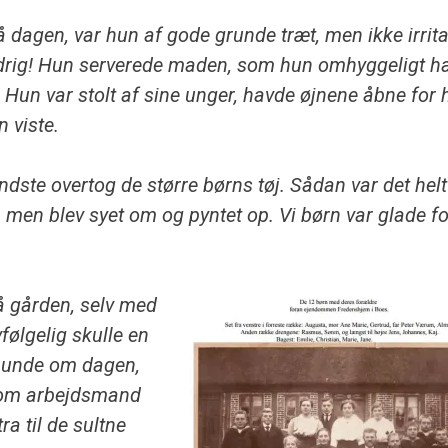
 dagen, var hun af gode grunde træt, men ikke irrit
drig! Hun serverede maden, som hun omhyggeligt h
Hun var stolt af sine
unger, havde øjnene åbne for 
n viste.
ndste overtog de større børns tøj. Sådan var det helt
,
men blev syet om og pyntet op. Vi børn var glade fo
på gården, selv med
vfølgelig skulle en
 munde om dagen,
 som arbejdsmand
ra til de sultne