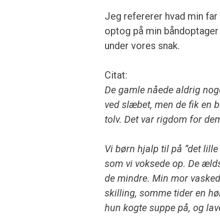
Jeg refererer hvad min far
optog på min båndoptager
under vores snak.
Citat:
De gamle nåede aldrig nog
ved slæbet, men de fik en 
tolv. Det var rigdom for de
Vi børn hjalp til på ”det lil
som vi voksede op. De æld
de mindre. Min
mor vaskede
skilling, somme tider en h
hun kogte suppe på, og lav