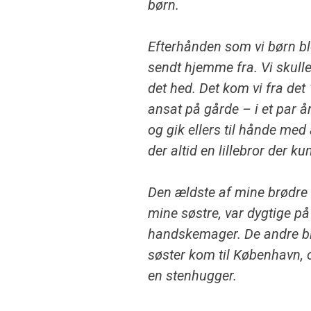
børn.
Efterhånden som vi børn ble
sendt hjemme fra. Vi skulle
det hed. Det kom vi
fra det 
ansat på gårde – i et par år
og gik ellers til hånde med
der altid en lillebror der k
Den ældste af mine brødre 
mine søstre, var dygtige p
handskemager. De andre b
søster kom til København, o
en
stenhugger.