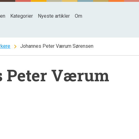
den
Kategorier
Nyeste artikler
Om
chevron_right
kere
Johannes Peter Værum Sørensen
 Peter Værum