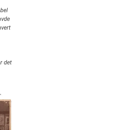
abel
avde
hvert
r det