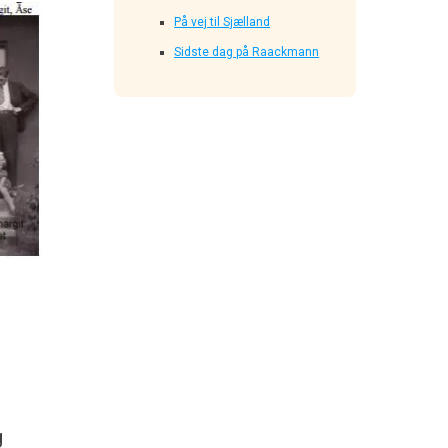
På vej til Sjælland
Sidste dag på Raackmann
t
g