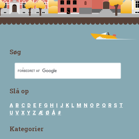
Søg
Slå op
A
B
C
D
E
F
G
H
I
J
K
L
M
N
O
P
Q
R
S
T
U
V
X
Y
Z
Æ
Ø
Å
#
Kategorier