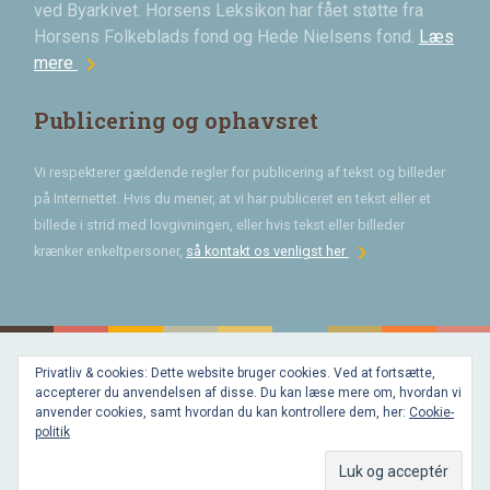
ved Byarkivet. Horsens Leksikon har fået støtte fra
Horsens Folkeblads fond og Hede Nielsens fond.
Læs
chevron_right
mere
Publicering og ophavsret
Vi respekterer gældende regler for publicering af tekst og billeder
på Internettet. Hvis du mener, at vi har publiceret en tekst eller et
billede i strid med lovgivningen, eller hvis tekst eller billeder
chevron_right
krænker enkeltpersoner,
så kontakt os venligst her
Privatliv & cookies: Dette website bruger cookies. Ved at fortsætte,
Bygget med
accepterer du anvendelsen af disse. Du kan læse mere om, hvordan vi
WordPress
og
anvender cookies, samt hvordan du kan kontrollere dem, her:
Cookie-
favorite
af
politik
Bechster