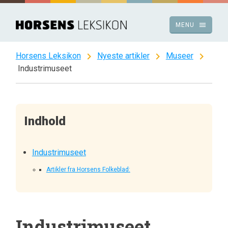
Spring
til
menu
MENU
indhold
chevron_right
chevron_right
chevron_right
Horsens Leksikon
Nyeste artikler
Museer
Industrimuseet
Indhold
Industrimuseet
Artikler fra Horsens Folkeblad:
Industrimuseet