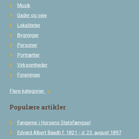
Musik
Gader og veje
Lokaliteter
Bygninger
Personer
Portrætter
Virksomheder
Foreninger
Flere kategorier
chevron_right
Populære artikler
Fangerne i Horsens Statsfængsel
Edvard Albert Baadh f. 1821 - d. 23. august 1897