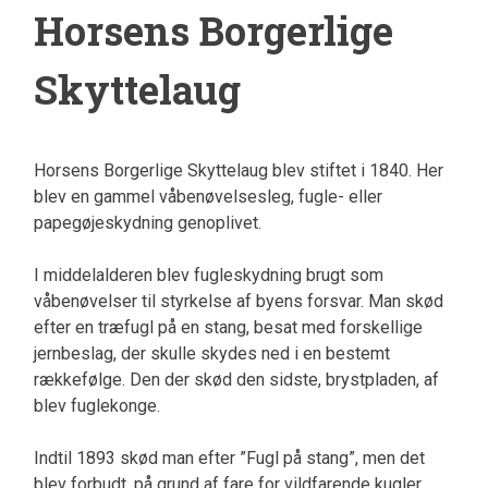
Horsens Borgerlige
Skyttelaug
Horsens Borgerlige Skyttelaug blev stiftet i 1840. Her
blev en gammel våbenøvelsesleg, fugle- eller
papegøjeskydning genoplivet.
I middelalderen blev fugleskydning brugt som
våbenøvelser til styrkelse af byens forsvar. Man skød
efter en træfugl på en stang, besat med forskellige
jernbeslag, der skulle skydes ned i en bestemt
rækkefølge. Den der skød den sidste, brystpladen, af
blev fuglekonge.
Indtil 1893 skød man efter ”Fugl på stang”, men det
blev forbudt, på grund af fare for vildfarende kugler.