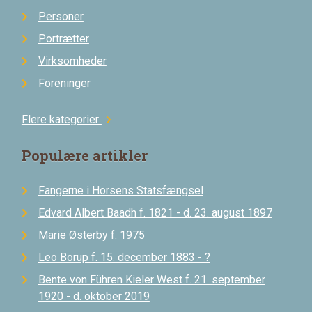
Personer
Portrætter
Virksomheder
Foreninger
Flere kategorier
chevron_right
Populære artikler
Fangerne i Horsens Statsfængsel
Edvard Albert Baadh f. 1821 - d. 23. august 1897
Marie Østerby f. 1975
Leo Borup f. 15. december 1883 - ?
Bente von Führen Kieler West f. 21. september
1920 - d. oktober 2019