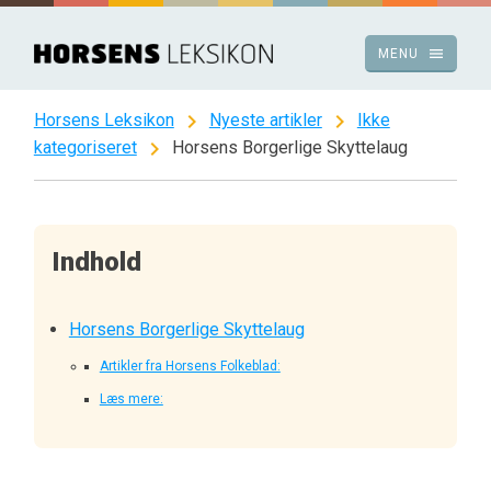
Spring
til
menu
MENU
indhold
chevron_right
chevron_right
Horsens Leksikon
Nyeste artikler
Ikke
chevron_right
kategoriseret
Horsens Borgerlige Skyttelaug
Indhold
Horsens Borgerlige Skyttelaug
Artikler fra Horsens Folkeblad:
Læs mere: