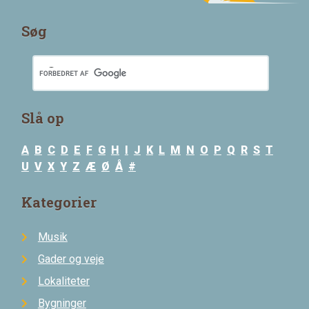
Søg
Slå op
A
B
C
D
E
F
G
H
I
J
K
L
M
N
O
P
Q
R
S
T
U
V
X
Y
Z
Æ
Ø
Å
#
Kategorier
Musik
Gader og veje
Lokaliteter
Bygninger