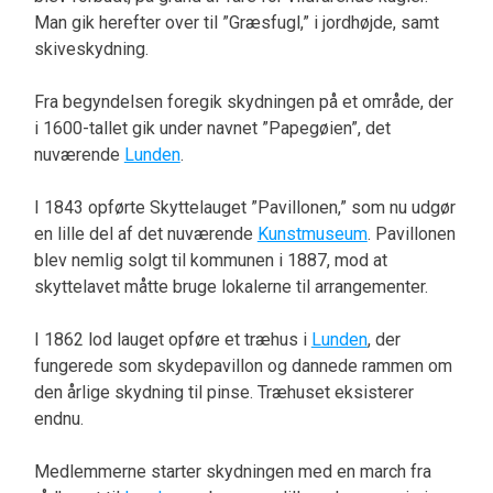
Man gik herefter over til ”Græsfugl,” i jordhøjde, samt
skiveskydning.
Fra begyndelsen foregik skydningen på et område, der
i 1600-tallet gik under navnet ”Papegøien”, det
nuværende
Lunden
.
I 1843 opførte Skyttelauget ”Pavillonen,” som nu udgør
en lille del af det nuværende
Kunstmuseum
. Pavillonen
blev nemlig solgt til kommunen i 1887, mod at
skyttelavet måtte bruge lokalerne til arrangementer.
I 1862 lod lauget opføre et træhus i
Lunden
, der
fungerede som skydepavillon og dannede rammen om
den årlige skydning til pinse. Træhuset eksisterer
endnu.
Medlemmerne starter skydningen med en march fra