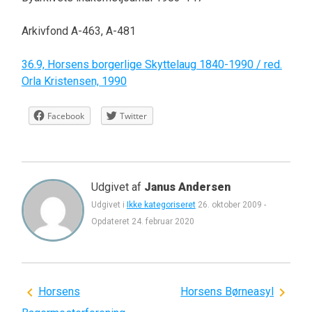
Arkivfond A-463, A-481
36.9, Horsens borgerlige Skyttelaug 1840-1990 / red.
Orla Kristensen, 1990
Facebook
Twitter
Udgivet af
Janus Andersen
Udgivet i
Ikke kategoriseret
26. oktober 2009
-
Opdateret
24. februar 2020
Indlægsnavigation
Horsens
Horsens Børneasyl