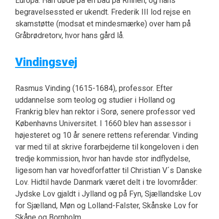
Europa. Han døde på en båd på Rhinen, og hans
begravelsessted er ukendt. Frederik III lod rejse en
skamstøtte (modsat et mindesmærke) over ham på
Gråbrødretorv, hvor hans gård lå.
Vindingsvej
Rasmus Vinding (1615-1684), professor. Efter
uddannelse som teolog og studier i Holland og
Frankrig blev han rektor i Sorø, senere professor ved
Københavns Universitet. I 1660 blev han assessor i
højesteret og 10 år senere rettens referendar. Vinding
var med til at skrive forarbejderne til kongeloven i den
tredje kommission, hvor han havde stor indflydelse,
ligesom han var hovedforfatter til Christian V´s Danske
Lov. Hidtil havde Danmark været delt i tre lovområder:
Jydske Lov gjaldt i Jylland og på Fyn, Sjællandske Lov
for Sjælland, Møn og Lolland-Falster, Skånske Lov for
Skåne og Bornholm.