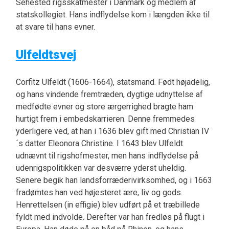
Sehested rigsskatmester i Danmark og medlem af
statskollegiet. Hans indflydelse kom i længden ikke til
at svare til hans evner.
Ulfeldtsvej
Corfitz Ulfeldt (1606-1664), statsmand. Født højadelig,
og hans vindende fremtræden, dygtige udnyttelse af
medfødte evner og store ærgerrighed bragte ham
hurtigt frem i embedskarrieren. Denne fremmedes
yderligere ved, at han i 1636 blev gift med Christian IV
´s datter Eleonora Christine. I 1643 blev Ulfeldt
udnævnt til rigshofmester, men hans indflydelse på
udenrigspolitikken var desværre yderst uheldig.
Senere begik han landsforræderivirksomhed, og i 1663
fradømtes han ved højesteret ære, liv og gods.
Henrettelsen (in effigie) blev udført på et træbillede
fyldt med indvolde. Derefter var han fredløs på flugt i