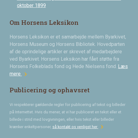
oktober 1899
Om Horsens Leksikon
Horsens Leksikon er et samarbejde mellem Byarkivet,
Horsens Museum og Horsens Bibliotek. Hovedparten
af de oprindelige artikler er skrevet af medarbejdere
ved Byarkivet. Horsens Leksikon har fået støtte fra
Horsens Folkeblads fond og Hede Nielsens fond.
Læs
chevron_right
mere
Publicering og ophavsret
Vi respekterer gældende regler for publicering af tekst og billeder
på Internettet. Hvis du mener, at vi har publiceret en tekst eller et
billede i strid med lovgivningen, eller hvis tekst eller billeder
chevron_right
krænker enkeltpersoner,
så kontakt os venligst her