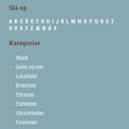
Slå op
A
B
C
D
E
F
G
H
I
J
K
L
M
N
O
P
Q
R
S
T
U
V
X
Y
Z
Æ
Ø
Å
#
Kategorier
Musik
Gader og veje
Lokaliteter
Bygninger
Personer
Portrætter
Virksomheder
Foreninger