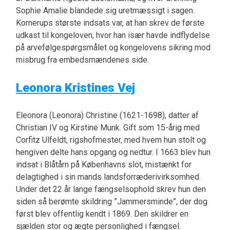
Sophie Amalie blandede sig uretmæssigt i sagen.
Kornerups største indsats var, at han skrev de første
udkast til kongeloven, hvor han især havde indflydelse
på arvefølgespørgsmålet og kongelovens sikring mod
misbrug fra embedsmændenes side.
Leonora Kristines Vej
Eleonora (Leonora) Christine (1621-1698), datter af
Christian IV og Kirstine Munk. Gift som 15-årig med
Corfitz Ulfeldt, rigshofmester, med hvem hun stolt og
hengiven delte hans opgang og nedtur. I 1663 blev hun
indsat i Blåtårn på Københavns slot, mistænkt for
delagtighed i sin mands landsforræderivirksomhed.
Under det 22 år lange fængselsophold skrev hun den
siden så berømte skildring ”Jammersminde”, der dog
først blev offentlig kendt i 1869. Den skildrer en
sjælden stor og ægte personlighed i fængsel.