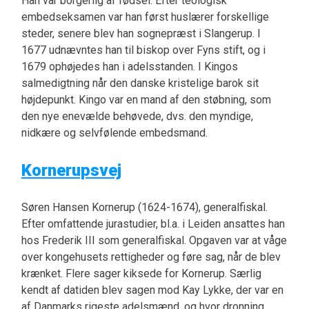
Han var borgerlig af fødsel. Efter teologisk
embedseksamen var han først huslærer forskellige
steder, senere blev han sognepræst i Slangerup. I
1677 udnævntes han til biskop over Fyns stift, og i
1679 ophøjedes han i adelsstanden. I Kingos
salmedigtning når den danske kristelige barok sit
højdepunkt. Kingo var en mand af den støbning, som
den nye enevælde behøvede, dvs. den myndige,
nidkære og selvfølende embedsmand.
Kornerupsvej
Søren Hansen Kornerup (1624-1674), generalfiskal.
Efter omfattende jurastudier, bl.a. i Leiden ansattes han
hos Frederik III som generalfiskal. Opgaven var at våge
over kongehusets rettigheder og føre sag, når de blev
krænket. Flere sager kiksede for Kornerup. Særlig
kendt af datiden blev sagen mod Kay Lykke, der var en
af Danmarks rigeste adelsmænd, og hvor dronning