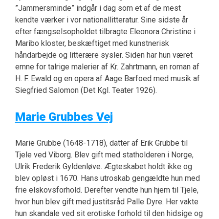
”Jammersminde” indgår i dag som et af de mest
kendte værker i vor nationallitteratur. Sine sidste år
efter fængselsopholdet tilbragte Eleonora Christine i
Maribo kloster, beskæftiget med kunstnerisk
håndarbejde og litterære sysler. Siden har hun været
emne for talrige malerier af Kr. Zahrtmann, en roman af
H. F. Ewald og en opera af Aage Barfoed med musik af
Siegfried Salomon (Det Kgl. Teater 1926).
Marie Grubbes Vej
Marie Grubbe (1648-1718), datter af Erik Grubbe til
Tjele ved Viborg. Blev gift med statholderen i Norge,
Ulrik Frederik Gyldenløve. Ægteskabet holdt ikke og
blev opløst i 1670. Hans utroskab gengældte hun med
frie elskovsforhold. Derefter vendte hun hjem til Tjele,
hvor hun blev gift med justitsråd Palle Dyre. Her vakte
hun skandale ved sit erotiske forhold til den hidsige og