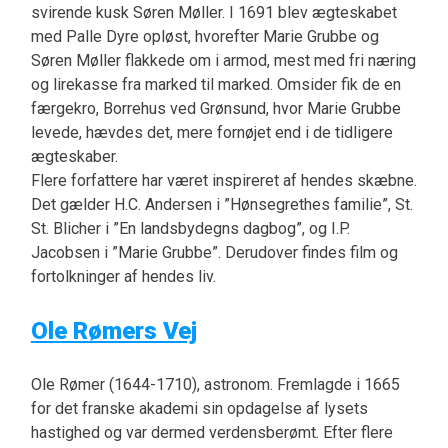
svirende kusk Søren Møller. I 1691 blev ægteskabet
med Palle Dyre opløst, hvorefter Marie Grubbe og
Søren Møller flakkede om i armod, mest med fri næring
og lirekasse fra marked til marked. Omsider fik de en
færgekro, Borrehus ved Grønsund, hvor Marie Grubbe
levede, hævdes det, mere fornøjet end i de tidligere
ægteskaber.
Flere forfattere har været inspireret af hendes skæbne.
Det gælder H.C. Andersen i ”Hønsegrethes familie”, St.
St. Blicher i ”En landsbydegns dagbog”, og I.P.
Jacobsen i ”Marie Grubbe”. Derudover findes film og
fortolkninger af hendes liv.
Ole Rømers Vej
Ole Rømer (1644-1710), astronom. Fremlagde i 1665
for det franske akademi sin opdagelse af lysets
hastighed og var dermed verdensberømt. Efter flere