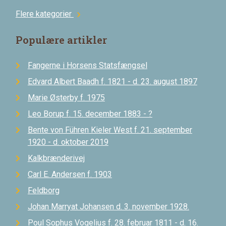
Flere kategorier
chevron_right
Populære artikler
Fangerne i Horsens Statsfængsel
Edvard Albert Baadh f. 1821 - d. 23. august 1897
Marie Østerby f. 1975
Leo Borup f. 15. december 1883 - ?
Bente von Führen Kieler West f. 21. september
1920 - d. oktober 2019
Kalkbrænderivej
Carl E. Andersen f. 1903
Feldborg
Johan Marryat Johansen d. 3. november 1928.
Poul Sophus Vogelius f. 28. februar 1811 - d. 16.