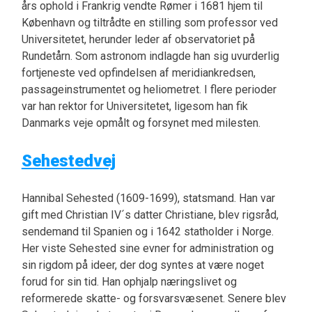
års ophold i Frankrig vendte Rømer i 1681 hjem til
København og tiltrådte en stilling som professor ved
Universitetet, herunder leder af observatoriet på
Rundetårn. Som astronom indlagde han sig uvurderlig
fortjeneste ved opfindelsen af meridiankredsen,
passageinstrumentet og heliometret. I flere perioder
var han rektor for Universitetet, ligesom han fik
Danmarks veje opmålt og forsynet med milesten.
Sehestedvej
Hannibal Sehested (1609-1699), statsmand. Han var
gift med Christian IV´s datter Christiane, blev rigsråd,
sendemand til Spanien og i 1642 statholder i Norge.
Her viste Sehested sine evner for administration og
sin rigdom på ideer, der dog syntes at være noget
forud for sin tid. Han ophjalp næringslivet og
reformerede skatte- og forsvarsvæsenet. Senere blev