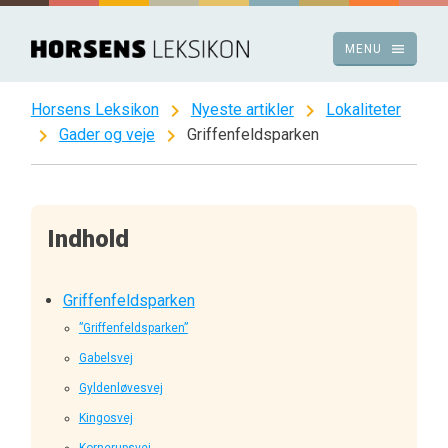
Spring
til
menu
MENU
indhold
chevron_right
chevron_right
Horsens Leksikon
Nyeste artikler
Lokaliteter
chevron_right
chevron_right
Gader og veje
Griffenfeldsparken
Indhold
Griffenfeldsparken
”Griffenfeldsparken”
Gabelsvej
Gyldenløvesvej
Kingosvej
Kornerupsvej