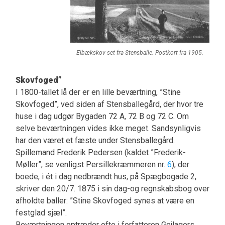
Elbækskov set fra Stensballe. Postkort fra 1905.
Skovfoged”
I 1800-tallet lå der er en lille beværtning, ”Stine
Skovfoged”, ved siden af Stensballegård, der hvor tre
huse i dag udgør Bygaden 72 A, 72 B og 72 C. Om
selve beværtningen vides ikke meget. Sandsynligvis
har den været et fæste under Stensballegård.
Spillemand Frederik Pedersen (kaldet ”Frederik-
Møller”, se venligst Persillekræmmeren nr.
6
), der
boede, i ét i dag nedbrændt hus, på Spægbogade 2,
skriver den 20/7. 1875 i sin dag-og regnskabsbog over
afholdte baller: ”Stine Skovfoged synes at være en
festglad sjæl”.
Beværtningen optræder ofte i forfatteren Gejlagers