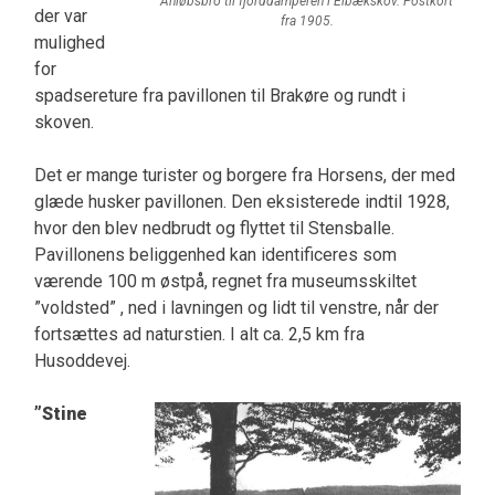
Anløbsbro til fjorddamperen i Elbækskov. Postkort
der var
fra 1905.
mulighed
for
spadsereture fra pavillonen til Brakøre og rundt i
skoven.
Det er mange turister og borgere fra Horsens, der med
glæde husker pavillonen. Den eksisterede indtil 1928,
hvor den blev nedbrudt og flyttet til Stensballe.
Pavillonens beliggenhed kan identificeres som
værende 100 m østpå, regnet fra museumsskiltet
”voldsted” , ned i lavningen og lidt til venstre, når der
fortsættes ad naturstien. I alt ca. 2,5 km fra
Husoddevej.
”Stine