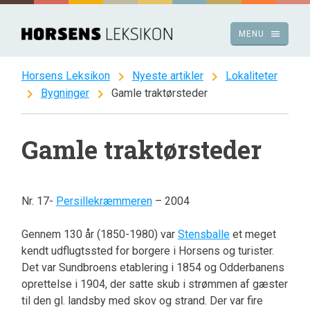
Spring
til
menu
MENU
indhold
chevron_right
chevron_right
Horsens Leksikon
Nyeste artikler
Lokaliteter
chevron_right
chevron_right
Bygninger
Gamle traktørsteder
Gamle traktørsteder
Nr. 17-
Persillekræmmeren
– 2004
Gennem 130 år (1850-1980) var
Stensballe
et meget
kendt udflugtssted for borgere i Horsens og turister.
Det var Sundbroens etablering i 1854 og Odderbanens
oprettelse i 1904, der satte skub i strømmen af gæster
til den gl. landsby med skov og strand. Der var fire