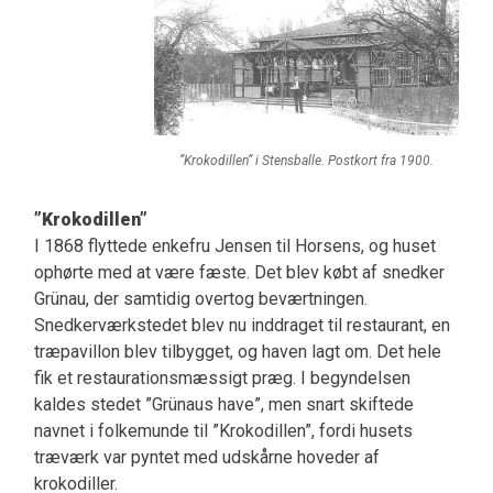
”Krokodillen” i Stensballe. Postkort fra 1900.
”Krokodillen”
I 1868 flyttede enkefru Jensen til Horsens, og huset
ophørte med at være fæste. Det blev købt af snedker
Grünau, der samtidig overtog beværtningen.
Snedkerværkstedet blev nu inddraget til restaurant, en
træpavillon blev tilbygget, og haven lagt om. Det hele
fik et restaurationsmæssigt præg. I begyndelsen
kaldes stedet ”Grünaus have”, men snart skiftede
navnet i folkemunde til ”Krokodillen”, fordi husets
træværk var pyntet med udskårne hoveder af
krokodiller.