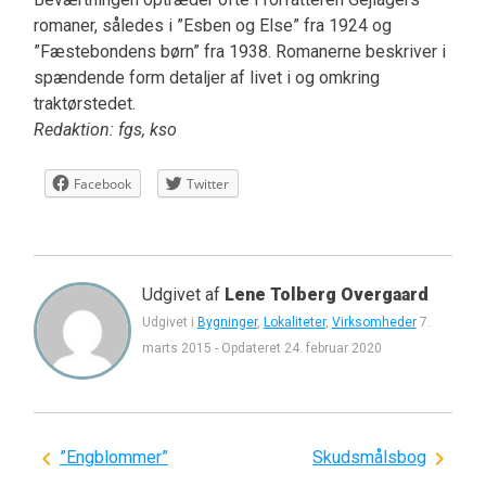
romaner, således i ”Esben og Else” fra 1924 og
”Fæstebondens børn” fra 1938. Romanerne beskriver i
spændende form detaljer af livet i og omkring
traktørstedet.
Redaktion: fgs, kso
Facebook
Twitter
Udgivet af
Lene Tolberg Overgaard
Udgivet i
Bygninger
,
Lokaliteter
,
Virksomheder
7.
marts 2015
-
Opdateret
24. februar 2020
Indlægsnavigation
”Engblommer”
Skudsmålsbog