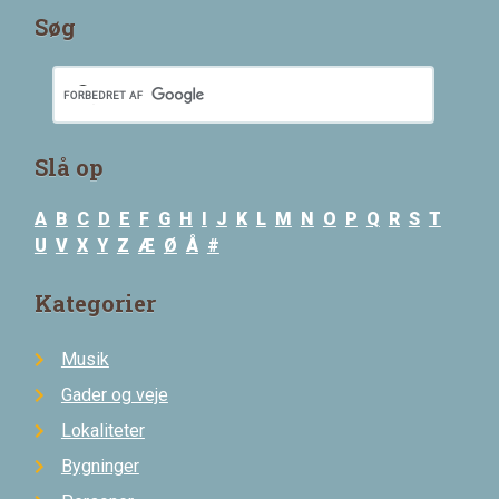
Søg
Slå op
A
B
C
D
E
F
G
H
I
J
K
L
M
N
O
P
Q
R
S
T
U
V
X
Y
Z
Æ
Ø
Å
#
Kategorier
Musik
Gader og veje
Lokaliteter
Bygninger