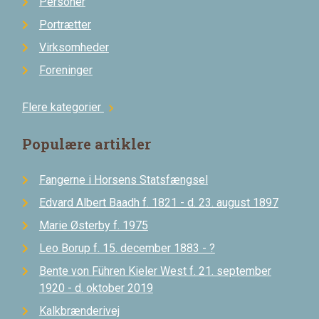
Personer
Portrætter
Virksomheder
Foreninger
Flere kategorier
chevron_right
Populære artikler
Fangerne i Horsens Statsfængsel
Edvard Albert Baadh f. 1821 - d. 23. august 1897
Marie Østerby f. 1975
Leo Borup f. 15. december 1883 - ?
Bente von Führen Kieler West f. 21. september
1920 - d. oktober 2019
Kalkbrænderivej