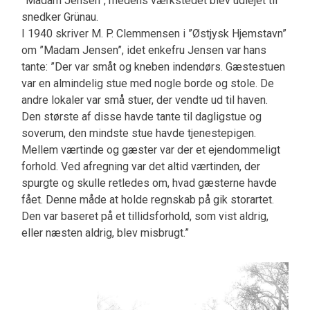
”Madam Jensen”, medens værkstedet blev udlejet til
snedker Grünau.
I 1940 skriver M. P. Clemmensen i ”Østjysk Hjemstavn”
om ”Madam Jensen”, idet enkefru Jensen var hans
tante: ”Der var småt og kneben indendørs. Gæstestuen
var en almindelig stue med nogle borde og stole. De
andre lokaler var små stuer, der vendte ud til haven.
Den største af disse havde tante til dagligstue og
soverum, den mindste stue havde tjenestepigen.
Mellem værtinde og gæster var der et ejendommeligt
forhold. Ved afregning var det altid værtinden, der
spurgte og skulle retledes om, hvad gæsterne havde
fået. Denne måde at holde regnskab på gik storartet.
Den var baseret på et tillidsforhold, som vist aldrig,
eller næsten aldrig, blev misbrugt.”