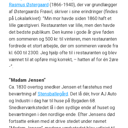
Rasmus Østergaard
(1866-1940), der var grundlægger
af Østergaards Frøavl, skriver i sine erindringer (findes
på Lokalarkivet): ”Min mor havde siden 1860 haft et
lille gæstgiveri. Restauranten var lille, men den havde
det bedste publikum. Den kunne i gode år give føden
om sommeren og 500 kr. til vinteren, men restauranten
fordrede et stort arbejde, der om sommeren varede fra
kl. 600 til 2300. Jeg hjalp ofte til i restauranten og blev
vænnet til at opføre mig korrekt, – hatten af for én 2øre
-”.
”Madam Jensen”
Ca. 1830 overtog snedker Jensen et fæstehus med
beværtning af
Stensballegård
. Det lå dér, hvor AJ Auto
og Industri i dag har til huse på Bygaden 68.
Snedkerværkstedet lå i den sydlige ende af huset og
beværtningen i den nordlige ende. Efter Jensens død
fortsatte enken med at drive stedet under navnet