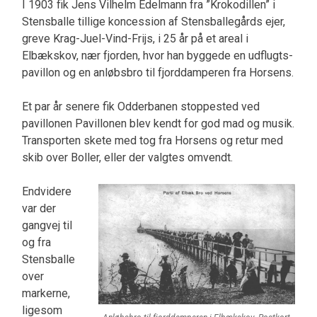
I 1903 fik Jens Vilhelm Edelmann fra ”Krokodillen” i
Stensballe tillige koncession af Stensballegårds ejer,
greve Krag-Juel-Vind-Frijs, i 25 år på et areal i
Elbækskov, nær fjorden, hvor han byggede en udflugts-
pavillon og en anløbsbro til fjorddamperen fra Horsens.
Et par år senere fik Odderbanen stoppested ved
pavillonen Pavillonen blev kendt for god mad og musik.
Transporten skete med tog fra Horsens og retur med
skib over Boller, eller der valgtes omvendt.
Endvidere
var der
gangvej til
og fra
Stensballe
over
markerne,
ligesom