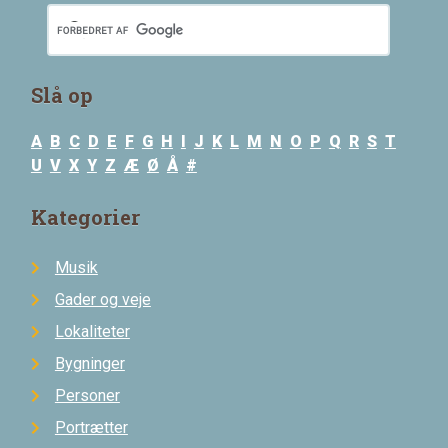
Slå op
A
B
C
D
E
F
G
H
I
J
K
L
M
N
O
P
Q
R
S
T
U
V
X
Y
Z
Æ
Ø
Å
#
Kategorier
Musik
Gader og veje
Lokaliteter
Bygninger
Personer
Portrætter