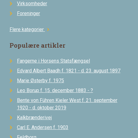
Virksomheder
Foreninger
Flere kategorier
chevron_right
Populære artikler
Fangerne i Horsens Statsfængsel
Edvard Albert Baadh f. 1821 - d. 23. august 1897
Marie Østerby f. 1975
Leo Borup f. 15. december 1883 - ?
Bente von Führen Kieler West f. 21. september
1920 - d. oktober 2019
Kalkbrænderivej
Carl E. Andersen f. 1903
Feldborg