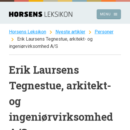
Spring
til
menu
MENU
indhold
chevron_right
chevron_right
Horsens Leksikon
Nyeste artikler
Personer
chevron_right
Erik Laursens Tegnestue, arkitekt- og
ingeniørvirksomhed A/S
Erik Laursens
Tegnestue, arkitekt-
og
ingeniørvirksomhed