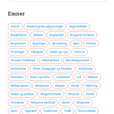
Emner
Arkiver
Arkæologiske udgravninger
Begivenheder
Besættelsen
Billeder
Boghandel
Borgerne fortæller
Borgmestre
Bygninger
Byvandring
Børn
Filmklip
Foreninger
Fængslet
Gader og veje
Historie
Horsens Folkeblad
Håndværkere
Ikke kategoriseret
Institutioner
Kirker, Synagoger og Moskeer
Kulturmiljø
Kunstnere
Kunst og kultur
Lokaliteter
Lyd
Malerier
Militærvæsen
Mindesten
Museer
Musik
Nekrolog
Parker og pladser
Pengeinstitutter
Personer
Politik
Portrætter
Religiøse samfund
Skoler
Skulpturer
Sport
Teglværk
Traditioner
Trafik
Virksomheder