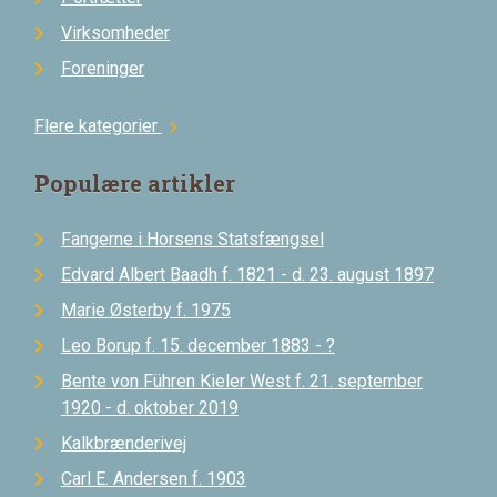
Virksomheder
Foreninger
Flere kategorier
chevron_right
Populære artikler
Fangerne i Horsens Statsfængsel
Edvard Albert Baadh f. 1821 - d. 23. august 1897
Marie Østerby f. 1975
Leo Borup f. 15. december 1883 - ?
Bente von Führen Kieler West f. 21. september
1920 - d. oktober 2019
Kalkbrænderivej
Carl E. Andersen f. 1903