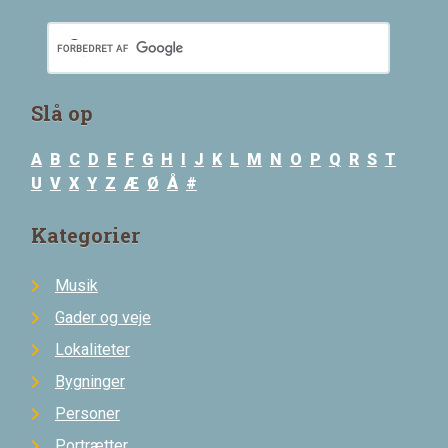
Slå op
A
B
C
D
E
F
G
H
I
J
K
L
M
N
O
P
Q
R
S
T
U
V
X
Y
Z
Æ
Ø
Å
#
Kategorier
Musik
Gader og veje
Lokaliteter
Bygninger
Personer
Portrætter