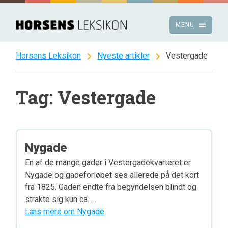
Spring
til
menu
MENU
indhold
chevron_right
chevron_right
Horsens Leksikon
Nyeste artikler
Vestergade
Tag: Vestergade
Nygade
En af de mange gader i Vestergadekvarteret er
Nygade og gadeforløbet ses allerede på det kort
fra 1825. Gaden endte fra begyndelsen blindt og
strakte sig kun ca. …
Læs mere om Nygade