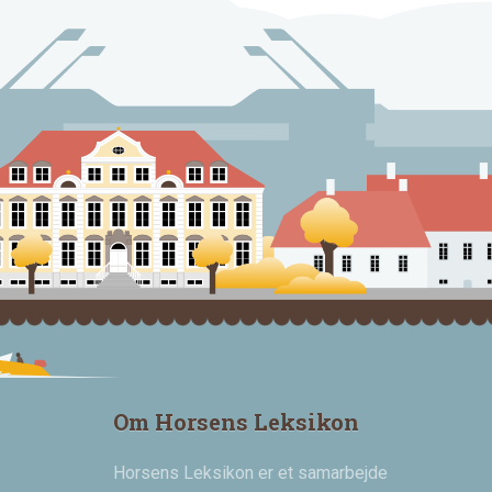
Om Horsens Leksikon
Horsens Leksikon er et samarbejde