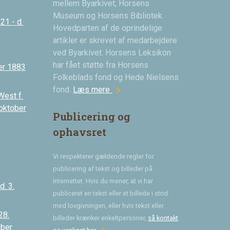
mellem Byarkivet, Horsens
Museum og Horsens Bibliotek.
21 - d.
Hovedparten af de oprindelige
artikler er skrevet af medarbejdere
ved Byarkivet. Horsens Leksikon
har fået støtte fra Horsens
er 1883
Folkeblads fond og Hede Nielsens
chevron_right
fond.
Læs mere
West f.
 oktober
Publicering og
ophavsret
Vi respekterer gældende regler for
publicering af tekst og billeder på
Internettet. Hvis du mener, at vi har
. 3.
publiceret en tekst eller et billede i strid
med lovgivningen, eller hvis tekst eller
28.
billeder krænker enkeltpersoner,
så kontakt
ober