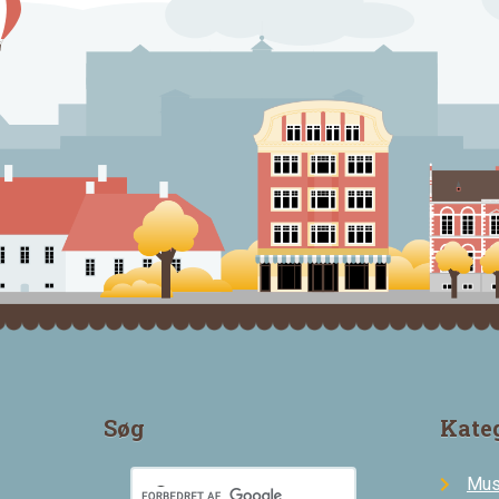
Søg
Kate
Mus