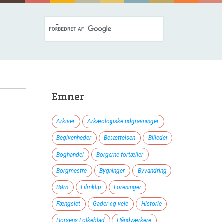
Emner
Arkiver
Arkæologiske udgravninger
Begivenheder
Besættelsen
Billeder
Boghandel
Borgerne fortæller
Borgmestre
Bygninger
Byvandring
Børn
Filmklip
Foreninger
Fængslet
Gader og veje
Historie
Horsens Folkeblad
Håndværkere