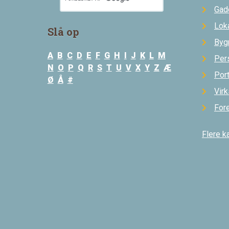
Gad
Loka
Slå op
Byg
A
B
C
D
E
F
G
H
I
J
K
L
M
Per
N
O
P
Q
R
S
T
U
V
X
Y
Z
Æ
Por
Ø
Å
#
Vir
For
Flere k