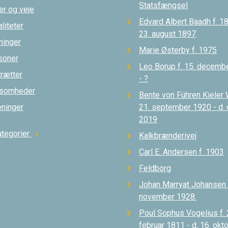
Statsfængsel
er og veje
Edvard Albert Baadh f. 18
liteter
23. august 1897
ninger
Marie Østerby f. 1975
soner
Leo Borup f. 15. decemb
trætter
- ?
ksomheder
Bente von Führen Kieler 
eninger
21. september 1920 - d.
2019
ategorier
chevron_right
Kalkbrænderivej
Carl E. Andersen f. 1903
Feldborg
Johan Marryat Johansen d
november 1928.
Poul Sophus Vogelius f. 
februar 1811 - d. 16. okt