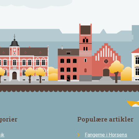
gorier
Populære artikler
ik
Fangerne i Horsens