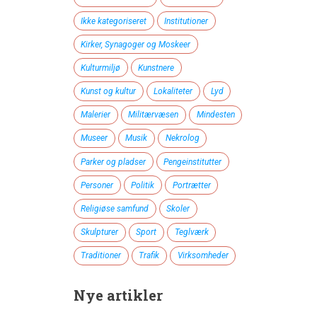
Ikke kategoriseret
Institutioner
Kirker, Synagoger og Moskeer
Kulturmiljø
Kunstnere
Kunst og kultur
Lokaliteter
Lyd
Malerier
Militærvæsen
Mindesten
Museer
Musik
Nekrolog
Parker og pladser
Pengeinstitutter
Personer
Politik
Portrætter
Religiøse samfund
Skoler
Skulpturer
Sport
Teglværk
Traditioner
Trafik
Virksomheder
Nye artikler