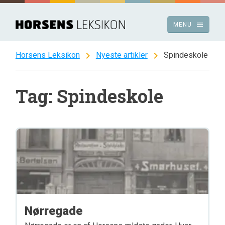
Spring
til
menu
MENU
indhold
chevron_right
chevron_right
Horsens Leksikon
Nyeste artikler
Spindeskole
Tag: Spindeskole
Nørregade