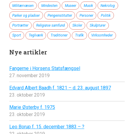
Militærvæsen
Mindesten
Museer
Musik
Nekrolog
Parker og pladser
Pengeinstitutter
Personer
Politik
Portrætter
Religiøse samfund
Skoler
Skulpturer
Sport
Teglværk
Traditioner
Trafik
Virksomheder
Nye artikler
Fangerne i Horsens Statsfængsel
27. november 2019
Edvard Albert Baadh f. 1821 – d. 23. august 1897
23. oktober 2019
Marie Østerby f. 1975
23. oktober 2019
Leo Borup f. 15. december 1883 – ?
22. oktober 2019