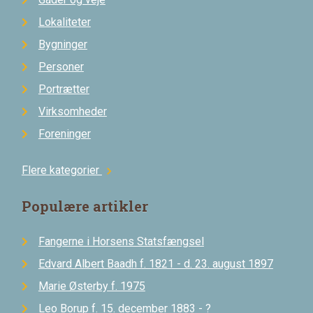
Lokaliteter
Bygninger
Personer
Portrætter
Virksomheder
Foreninger
Flere kategorier
chevron_right
Populære artikler
Fangerne i Horsens Statsfængsel
Edvard Albert Baadh f. 1821 - d. 23. august 1897
Marie Østerby f. 1975
Leo Borup f. 15. december 1883 - ?