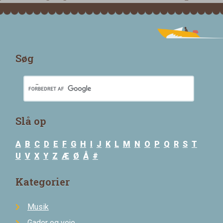
Søg
Slå op
A
B
C
D
E
F
G
H
I
J
K
L
M
N
O
P
Q
R
S
T
U
V
X
Y
Z
Æ
Ø
Å
#
Kategorier
Musik
Gader og veje