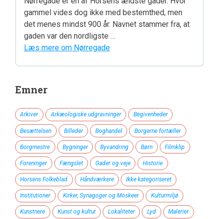
Nørregade er en af Horsens ældste gader. Hvor
gammel vides dog ikke med bestemthed, men
det menes mindst 900 år. Navnet stammer fra, at
gaden var den nordligste …
Læs mere om Nørregade
Emner
Arkiver
Arkæologiske udgravninger
Begivenheder
Besættelsen
Billeder
Boghandel
Borgerne fortæller
Borgmestre
Bygninger
Byvandring
Børn
Filmklip
Foreninger
Fængslet
Gader og veje
Historie
Horsens Folkeblad
Håndværkere
Ikke kategoriseret
Institutioner
Kirker, Synagoger og Moskeer
Kulturmiljø
Kunstnere
Kunst og kultur
Lokaliteter
Lyd
Malerier