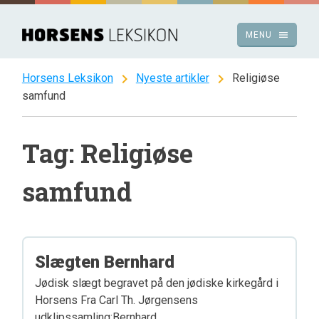
Spring
til
menu
MENU
indhold
chevron_right
chevron_right
Horsens Leksikon
Nyeste artikler
Religiøse
samfund
Tag: Religiøse
samfund
Slægten Bernhard
Jødisk slægt begravet på den jødiske kirkegård i
Horsens Fra Carl Th. Jørgensens
udklipssamling:Bernhard. …