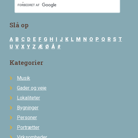
Slå op
A
B
C
D
E
F
G
H
I
J
K
L
M
N
O
P
Q
R
S
T
U
V
X
Y
Z
Æ
Ø
Å
#
Kategorier
Musik
Gader og veje
Lokaliteter
Bygninger
Personer
Portrætter
Virksomheder