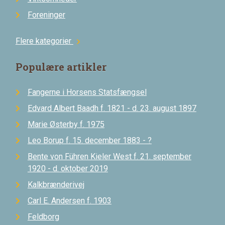
Foreninger
Flere kategorier
chevron_right
Populære artikler
Fangerne i Horsens Statsfængsel
Edvard Albert Baadh f. 1821 - d. 23. august 1897
Marie Østerby f. 1975
Leo Borup f. 15. december 1883 - ?
Bente von Führen Kieler West f. 21. september
1920 - d. oktober 2019
Kalkbrænderivej
Carl E. Andersen f. 1903
Feldborg