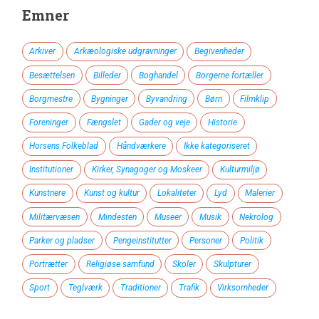
Emner
Arkiver
Arkæologiske udgravninger
Begivenheder
Besættelsen
Billeder
Boghandel
Borgerne fortæller
Borgmestre
Bygninger
Byvandring
Børn
Filmklip
Foreninger
Fængslet
Gader og veje
Historie
Horsens Folkeblad
Håndværkere
Ikke kategoriseret
Institutioner
Kirker, Synagoger og Moskeer
Kulturmiljø
Kunstnere
Kunst og kultur
Lokaliteter
Lyd
Malerier
Militærvæsen
Mindesten
Museer
Musik
Nekrolog
Parker og pladser
Pengeinstitutter
Personer
Politik
Portrætter
Religiøse samfund
Skoler
Skulpturer
Sport
Teglværk
Traditioner
Trafik
Virksomheder