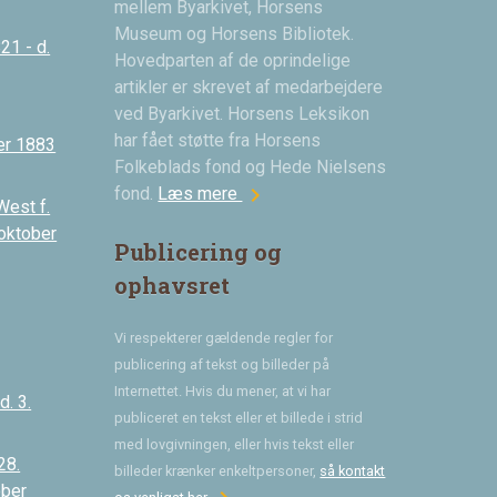
mellem Byarkivet, Horsens
Museum og Horsens Bibliotek.
21 - d.
Hovedparten af de oprindelige
artikler er skrevet af medarbejdere
ved Byarkivet. Horsens Leksikon
har fået støtte fra Horsens
er 1883
Folkeblads fond og Hede Nielsens
chevron_right
fond.
Læs mere
West f.
 oktober
Publicering og
ophavsret
Vi respekterer gældende regler for
publicering af tekst og billeder på
Internettet. Hvis du mener, at vi har
. 3.
publiceret en tekst eller et billede i strid
med lovgivningen, eller hvis tekst eller
28.
billeder krænker enkeltpersoner,
så kontakt
ober