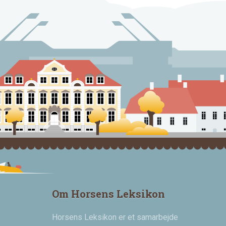
Om Horsens Leksikon
Horsens Leksikon er et samarbejde