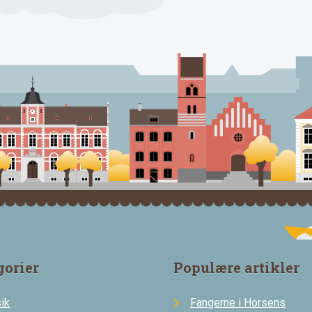
gorier
Populære artikler
ik
Fangerne i Horsens