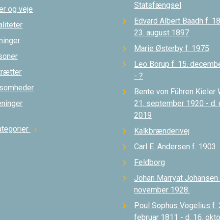
Statsfængsel
er og veje
Edvard Albert Baadh f. 18
liteter
23. august 1897
ninger
Marie Østerby f. 1975
soner
Leo Borup f. 15. decemb
trætter
- ?
ksomheder
Bente von Führen Kieler 
eninger
21. september 1920 - d.
2019
ategorier
chevron_right
Kalkbrænderivej
Carl E. Andersen f. 1903
Feldborg
Johan Marryat Johansen d
november 1928.
Poul Sophus Vogelius f. 
februar 1811 - d. 16. okt