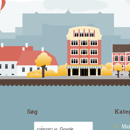
Søg
Kate
Mus