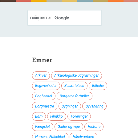
Emner
Arkiver
Arkæologiske udgravninger
Begivenheder
Besættelsen
Billeder
Boghandel
Borgerne fortæller
Borgmestre
Bygninger
Byvandring
Børn
Filmklip
Foreninger
Fængslet
Gader og veje
Historie
Horsens Folkeblad
Håndværkere