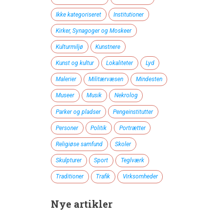
Ikke kategoriseret
Institutioner
Kirker, Synagoger og Moskeer
Kulturmiljø
Kunstnere
Kunst og kultur
Lokaliteter
Lyd
Malerier
Militærvæsen
Mindesten
Museer
Musik
Nekrolog
Parker og pladser
Pengeinstitutter
Personer
Politik
Portrætter
Religiøse samfund
Skoler
Skulpturer
Sport
Teglværk
Traditioner
Trafik
Virksomheder
Nye artikler