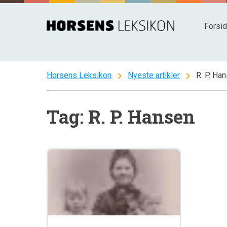
Spring
til
Forsi
indhold
chevron_right
chevron_right
Horsens Leksikon
Nyeste artikler
R. P. Ha
Tag: R. P. Hansen