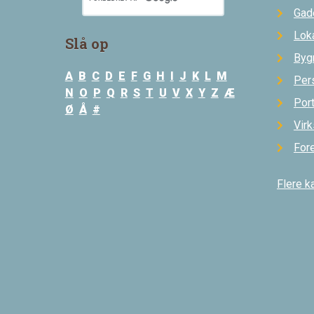
Gad
Loka
Slå op
Byg
A
B
C
D
E
F
G
H
I
J
K
L
M
Per
N
O
P
Q
R
S
T
U
V
X
Y
Z
Æ
Por
Ø
Å
#
Vir
For
Flere k