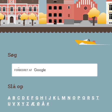
Søg
Slå op
A
B
C
D
E
F
G
H
I
J
K
L
M
N
O
P
Q
R
S
T
U
V
X
Y
Z
Æ
Ø
Å
#