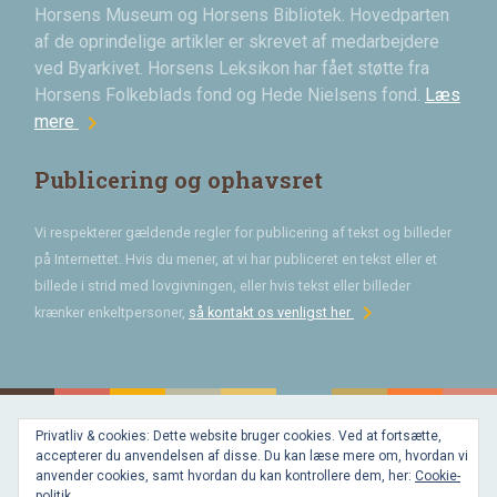
Horsens Museum og Horsens Bibliotek. Hovedparten
af de oprindelige artikler er skrevet af medarbejdere
ved Byarkivet. Horsens Leksikon har fået støtte fra
Horsens Folkeblads fond og Hede Nielsens fond.
Læs
chevron_right
mere
Publicering og ophavsret
Vi respekterer gældende regler for publicering af tekst og billeder
på Internettet. Hvis du mener, at vi har publiceret en tekst eller et
billede i strid med lovgivningen, eller hvis tekst eller billeder
chevron_right
krænker enkeltpersoner,
så kontakt os venligst her
Privatliv & cookies: Dette website bruger cookies. Ved at fortsætte,
Bygget med
accepterer du anvendelsen af disse. Du kan læse mere om, hvordan vi
WordPress
og
anvender cookies, samt hvordan du kan kontrollere dem, her:
Cookie-
favorite
af
politik