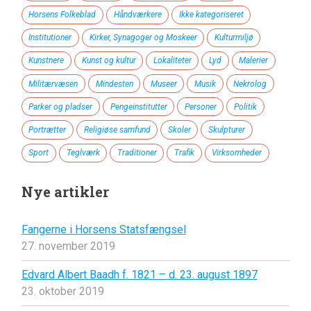
Horsens Folkeblad
Håndværkere
Ikke kategoriseret
Institutioner
Kirker, Synagoger og Moskeer
Kulturmiljø
Kunstnere
Kunst og kultur
Lokaliteter
Lyd
Malerier
Militærvæsen
Mindesten
Museer
Musik
Nekrolog
Parker og pladser
Pengeinstitutter
Personer
Politik
Portrætter
Religiøse samfund
Skoler
Skulpturer
Sport
Teglværk
Traditioner
Trafik
Virksomheder
Nye artikler
Fangerne i Horsens Statsfængsel
27. november 2019
Edvard Albert Baadh f. 1821 – d. 23. august 1897
23. oktober 2019