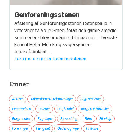
Genforeningsstenen
Afsløring af Genforeningsstenen i Stensballe. 4
veteraner tv. Volle Smed. foran den gamle smedie,
som senere blev omdannet til museum. Til venste
konsul Peter Morck og svigersønnen
tobaksfabrikant …
Læs mere om Genforeningsstenen
Emner
Arkiver
Arkæologiske udgravninger
Begivenheder
Besættelsen
Billeder
Boghandel
Borgerne fortæller
Borgmestre
Bygninger
Byvandring
Børn
Filmklip
Foreninger
Fængslet
Gader og veje
Historie