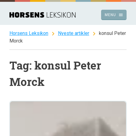
Spring
til
menu
MENU
indhold
chevron_right
chevron_right
Horsens Leksikon
Nyeste artikler
konsul Peter
Morck
Tag: konsul Peter
Morck