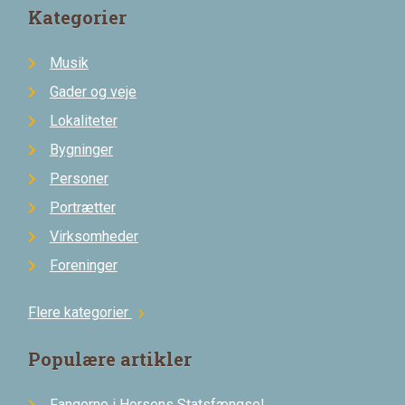
Kategorier
Musik
Gader og veje
Lokaliteter
Bygninger
Personer
Portrætter
Virksomheder
Foreninger
Flere kategorier
chevron_right
Populære artikler
Fangerne i Horsens Statsfængsel