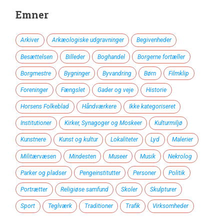
Emner
Arkiver
Arkæologiske udgravninger
Begivenheder
Besættelsen
Billeder
Boghandel
Borgerne fortæller
Borgmestre
Bygninger
Byvandring
Børn
Filmklip
Foreninger
Fængslet
Gader og veje
Historie
Horsens Folkeblad
Håndværkere
Ikke kategoriseret
Institutioner
Kirker, Synagoger og Moskeer
Kulturmiljø
Kunstnere
Kunst og kultur
Lokaliteter
Lyd
Malerier
Militærvæsen
Mindesten
Museer
Musik
Nekrolog
Parker og pladser
Pengeinstitutter
Personer
Politik
Portrætter
Religiøse samfund
Skoler
Skulpturer
Sport
Teglværk
Traditioner
Trafik
Virksomheder