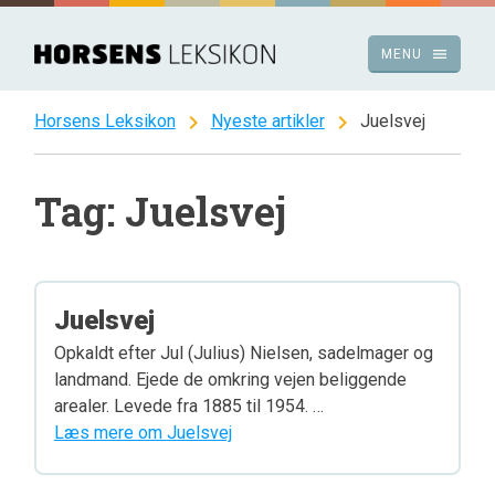
Spring
til
menu
MENU
indhold
chevron_right
chevron_right
Horsens Leksikon
Nyeste artikler
Juelsvej
Tag: Juelsvej
Juelsvej
Opkaldt efter Jul (Julius) Nielsen, sadelmager og
landmand. Ejede de omkring vejen beliggende
arealer. Levede fra 1885 til 1954. …
Læs mere om Juelsvej