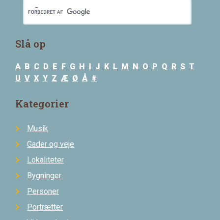
Slå op
A
B
C
D
E
F
G
H
I
J
K
L
M
N
O
P
Q
R
S
T
U
V
X
Y
Z
Æ
Ø
Å
#
Kategorier
Musik
Gader og veje
Lokaliteter
Bygninger
Personer
Portrætter