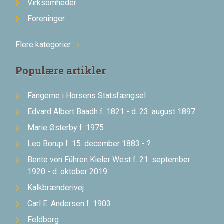
Virksomheder
Foreninger
Flere kategorier
chevron_right
Populære artikler
Fangerne i Horsens Statsfængsel
Edvard Albert Baadh f. 1821 - d. 23. august 1897
Marie Østerby f. 1975
Leo Borup f. 15. december 1883 - ?
Bente von Führen Kieler West f. 21. september
1920 - d. oktober 2019
Kalkbrænderivej
Carl E. Andersen f. 1903
Feldborg