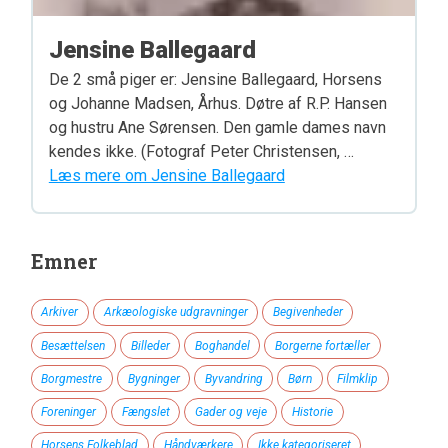
Jensine Ballegaard
De 2 små piger er: Jensine Ballegaard, Horsens
og Johanne Madsen, Århus. Døtre af R.P. Hansen
og hustru Ane Sørensen. Den gamle dames navn
kendes ikke. (Fotograf Peter Christensen, …
Læs mere om Jensine Ballegaard
Emner
Arkiver
Arkæologiske udgravninger
Begivenheder
Besættelsen
Billeder
Boghandel
Borgerne fortæller
Borgmestre
Bygninger
Byvandring
Børn
Filmklip
Foreninger
Fængslet
Gader og veje
Historie
Horsens Folkeblad
Håndværkere
Ikke kategoriseret