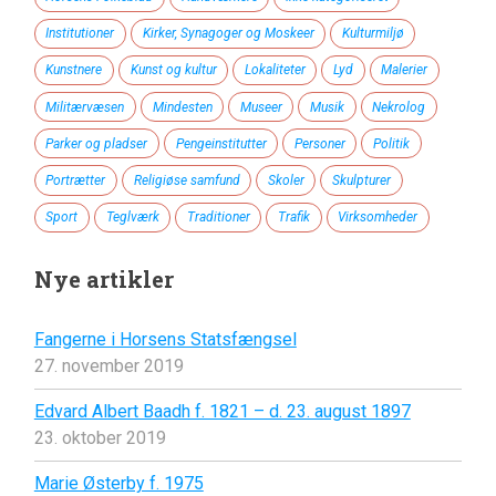
Institutioner
Kirker, Synagoger og Moskeer
Kulturmiljø
Kunstnere
Kunst og kultur
Lokaliteter
Lyd
Malerier
Militærvæsen
Mindesten
Museer
Musik
Nekrolog
Parker og pladser
Pengeinstitutter
Personer
Politik
Portrætter
Religiøse samfund
Skoler
Skulpturer
Sport
Teglværk
Traditioner
Trafik
Virksomheder
Nye artikler
Fangerne i Horsens Statsfængsel
27. november 2019
Edvard Albert Baadh f. 1821 – d. 23. august 1897
23. oktober 2019
Marie Østerby f. 1975