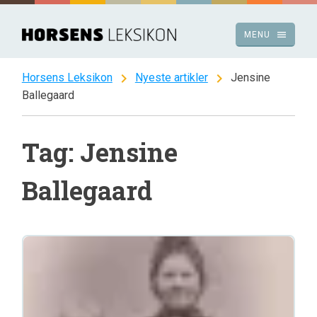
Spring
til
menu
MENU
indhold
chevron_right
chevron_right
Horsens Leksikon
Nyeste artikler
Jensine
Ballegaard
Tag: Jensine
Ballegaard