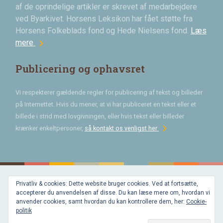
af de oprindelige artikler er skrevet af medarbejdere
ved Byarkivet. Horsens Leksikon har fået støtte fra
Horsens Folkeblads fond og Hede Nielsens fond.
Læs
chevron_right
mere
Publicering og ophavsret
Vi respekterer gældende regler for publicering af tekst og billeder
på Internettet. Hvis du mener, at vi har publiceret en tekst eller et
billede i strid med lovgivningen, eller hvis tekst eller billeder
chevron_right
krænker enkeltpersoner,
så kontakt os venligst her
Privatliv & cookies: Dette website bruger cookies. Ved at fortsætte,
Bygget med
accepterer du anvendelsen af disse. Du kan læse mere om, hvordan vi
WordPress
og
anvender cookies, samt hvordan du kan kontrollere dem, her:
Cookie-
favorite
af
politik
Bechster