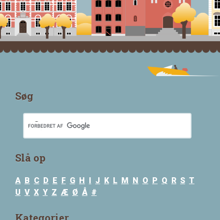
Søg
Slå op
A
B
C
D
E
F
G
H
I
J
K
L
M
N
O
P
Q
R
S
T
U
V
X
Y
Z
Æ
Ø
Å
#
Kategorier