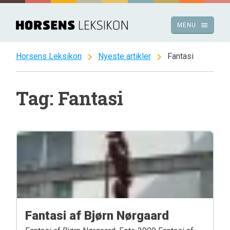
Spring
til
menu
MENU
indhold
chevron_right
chevron_right
Horsens Leksikon
Nyeste artikler
Fantasi
Tag: Fantasi
Fantasi af Bjørn Nørgaard