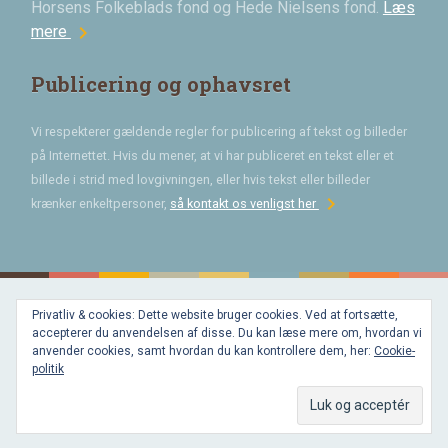
Horsens Folkeblads fond og Hede Nielsens fond.
Læs
chevron_right
mere
Publicering og ophavsret
Vi respekterer gældende regler for publicering af tekst og billeder
på Internettet. Hvis du mener, at vi har publiceret en tekst eller et
billede i strid med lovgivningen, eller hvis tekst eller billeder
chevron_right
krænker enkeltpersoner,
så kontakt os venligst her
Privatliv & cookies: Dette website bruger cookies. Ved at fortsætte,
Bygget med
accepterer du anvendelsen af disse. Du kan læse mere om, hvordan vi
WordPress
og
anvender cookies, samt hvordan du kan kontrollere dem, her:
Cookie-
favorite
af
politik
Bechster