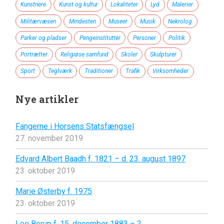
Kunstnere
Kunst og kultur
Lokaliteter
Lyd
Malerier
Militærvæsen
Mindesten
Museer
Musik
Nekrolog
Parker og pladser
Pengeinstitutter
Personer
Politik
Portrætter
Religiøse samfund
Skoler
Skulpturer
Sport
Teglværk
Traditioner
Trafik
Virksomheder
Nye artikler
Fangerne i Horsens Statsfængsel
27. november 2019
Edvard Albert Baadh f. 1821 – d. 23. august 1897
23. oktober 2019
Marie Østerby f. 1975
23. oktober 2019
Leo Borup f. 15. december 1883 – ?