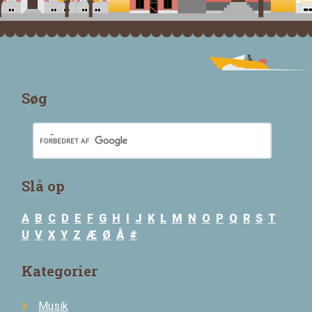
Søg
Slå op
A
B
C
D
E
F
G
H
I
J
K
L
M
N
O
P
Q
R
S
T
U
V
X
Y
Z
Æ
Ø
Å
#
Kategorier
Musik