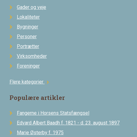
Gader og veje
Lokaliteter
Bygninger
Personer
Portrætter
Virksomheder
Foreninger
Flere kategorier
chevron_right
Populære artikler
Fangerne i Horsens Statsfængsel
Edvard Albert Baadh f. 1821 - d. 23. august 1897
Marie Østerby f. 1975