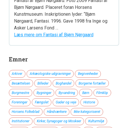
Fantasi af Bjørn Nørgaard. Foto 2009 Fantasi af
Bjørn Nørgaard. Placeret foran Horsens
Kunstmuseum. Inskriptionen lyder: “Bjørn
Nørgaard, Fantasi. 1996. Gave 1998 fra Inge og
Asker Larsens Fond …
Læs mere om Fantasi af Bjørn Nørgaard
Emner
Arkiver
Arkæologiske udgravninger
Begivenheder
Besættelsen
Billeder
Boghandel
Borgerne fortæller
Borgmestre
Bygninger
Byvandring
Børn
Filmklip
Foreninger
Fængslet
Gader og veje
Historie
Horsens Folkeblad
Håndværkere
Ikke kategoriseret
Institutioner
Kirker, Synagoger og Moskeer
Kulturmiljø