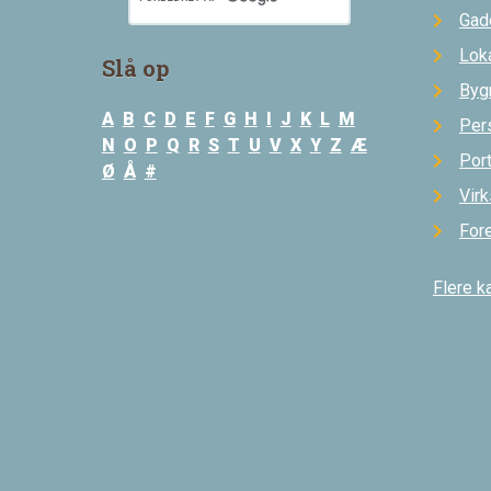
Gad
Loka
Slå op
Byg
A
B
C
D
E
F
G
H
I
J
K
L
M
Per
N
O
P
Q
R
S
T
U
V
X
Y
Z
Æ
Por
Ø
Å
#
Vir
For
Flere k