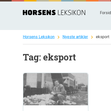
Spring
til
Forsi
indhold
chevron_right
chevron_right
Horsens Leksikon
Nyeste artikler
eksport
Tag: eksport