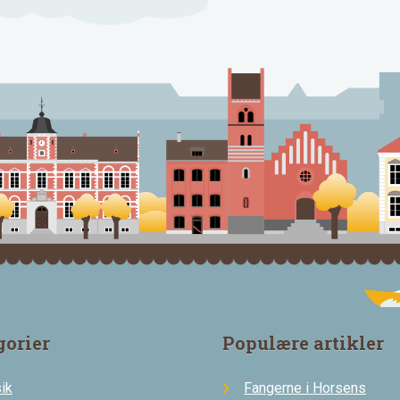
gorier
Populære artikler
ik
Fangerne i Horsens