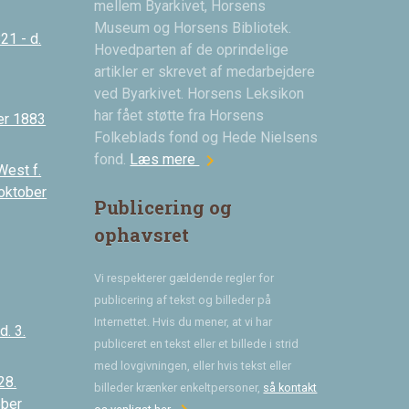
mellem Byarkivet, Horsens
Museum og Horsens Bibliotek.
21 - d.
Hovedparten af de oprindelige
artikler er skrevet af medarbejdere
ved Byarkivet. Horsens Leksikon
har fået støtte fra Horsens
er 1883
Folkeblads fond og Hede Nielsens
chevron_right
fond.
Læs mere
West f.
 oktober
Publicering og
ophavsret
Vi respekterer gældende regler for
publicering af tekst og billeder på
Internettet. Hvis du mener, at vi har
. 3.
publiceret en tekst eller et billede i strid
med lovgivningen, eller hvis tekst eller
28.
billeder krænker enkeltpersoner,
så kontakt
ober