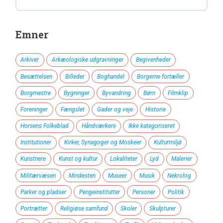
Emner
Arkiver
Arkæologiske udgravninger
Begivenheder
Besættelsen
Billeder
Boghandel
Borgerne fortæller
Borgmestre
Bygninger
Byvandring
Børn
Filmklip
Foreninger
Fængslet
Gader og veje
Historie
Horsens Folkeblad
Håndværkere
Ikke kategoriseret
Institutioner
Kirker, Synagoger og Moskeer
Kulturmiljø
Kunstnere
Kunst og kultur
Lokaliteter
Lyd
Malerier
Militærvæsen
Mindesten
Museer
Musik
Nekrolog
Parker og pladser
Pengeinstitutter
Personer
Politik
Portrætter
Religiøse samfund
Skoler
Skulpturer