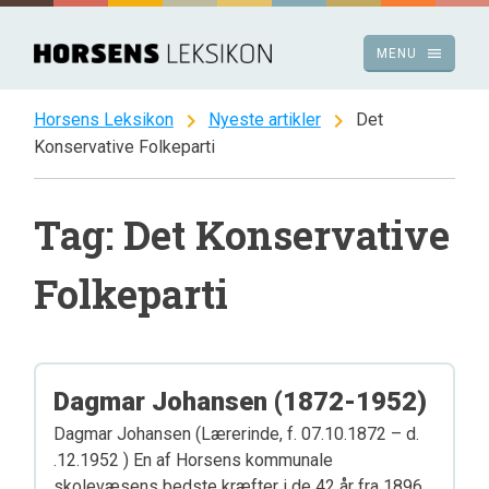
Spring
til
menu
MENU
indhold
chevron_right
chevron_right
Horsens Leksikon
Nyeste artikler
Det
Konservative Folkeparti
Tag: Det Konservative
Folkeparti
Dagmar Johansen (1872-1952)
Dagmar Johansen (Lærerinde, f. 07.10.1872 – d.
.12.1952 ) En af Horsens kommunale
skolevæsens bedste kræfter i de 42 år fra 1896