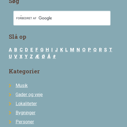
Søg
Slå op
A
B
C
D
E
F
G
H
I
J
K
L
M
N
O
P
Q
R
S
T
U
V
X
Y
Z
Æ
Ø
Å
#
Kategorier
Musik
Gader og veje
Lokaliteter
Bygninger
Personer