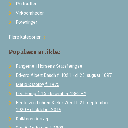
Portrætter
Virksomheder
Foreninger
Flere kategorier
chevron_right
Populære artikler
Fangerne i Horsens Statsfængsel
Edvard Albert Baadh f. 1821 - d. 23. august 1897
Marie Østerby f. 1975
Leo Borup f. 15. december 1883 - ?
Bente von Führen Kieler West f. 21. september
1920 - d. oktober 2019
Kalkbrænderivej
Carl E. Andersen f. 1903