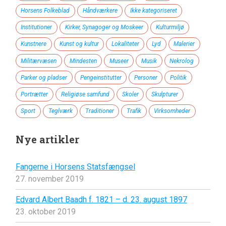
Horsens Folkeblad
Håndværkere
Ikke kategoriseret
Institutioner
Kirker, Synagoger og Moskeer
Kulturmiljø
Kunstnere
Kunst og kultur
Lokaliteter
Lyd
Malerier
Militærvæsen
Mindesten
Museer
Musik
Nekrolog
Parker og pladser
Pengeinstitutter
Personer
Politik
Portrætter
Religiøse samfund
Skoler
Skulpturer
Sport
Teglværk
Traditioner
Trafik
Virksomheder
Nye artikler
Fangerne i Horsens Statsfængsel
27. november 2019
Edvard Albert Baadh f. 1821 – d. 23. august 1897
23. oktober 2019