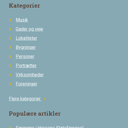
Kategorier
Musik
Gader og veje
Lokaliteter
Bygninger
Personer
Portrætter
Virksomheder
Foreninger
Flere kategorier
chevron_right
Populære artikler
Fangerne i Horsens Statsfængsel