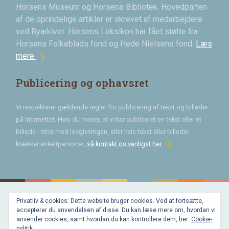
Horsens Museum og Horsens Bibliotek. Hovedparten
af de oprindelige artikler er skrevet af medarbejdere
ved Byarkivet. Horsens Leksikon har fået støtte fra
Horsens Folkeblads fond og Hede Nielsens fond.
Læs
chevron_right
mere
Publicering og ophavsret
Vi respekterer gældende regler for publicering af tekst og billeder
på Internettet. Hvis du mener, at vi har publiceret en tekst eller et
billede i strid med lovgivningen, eller hvis tekst eller billeder
chevron_right
krænker enkeltpersoner,
så kontakt os venligst her
Privatliv & cookies: Dette website bruger cookies. Ved at fortsætte,
Bygget med
accepterer du anvendelsen af disse. Du kan læse mere om, hvordan vi
WordPress
og
anvender cookies, samt hvordan du kan kontrollere dem, her:
Cookie-
favorite
af
politik