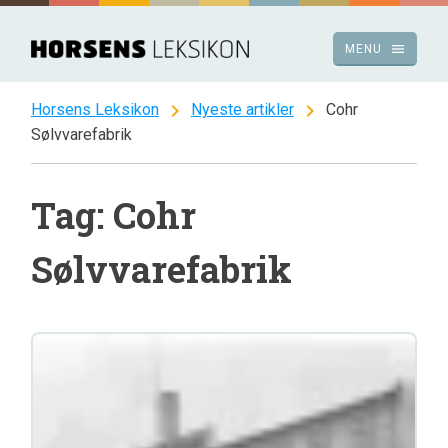
Spring
til
menu
MENU
indhold
chevron_right
chevron_right
Horsens Leksikon
Nyeste artikler
Cohr
Sølvvarefabrik
Tag: Cohr
Sølvvarefabrik