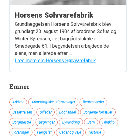
Horsens Sølvvarefabrik
Grundlæggelsen Horsens Sølvvarefabrik blev
grundlagt 23. august 1904 af brødrene Sofus og
Winter Sørensen, i et baggårdslokale i
Smedegade 61. I begyndelsen arbejdede de
alene, men allerede efter …
Læs mere om Horsens Sølvvarefabrik
Emner
Arkiver
Arkæologiske udgravninger
Begivenheder
Besættelsen
Billeder
Boghandel
Borgerne fortæller
Borgmestre
Bygninger
Byvandring
Børn
Filmklip
Foreninger
Fængslet
Gader og veje
Historie