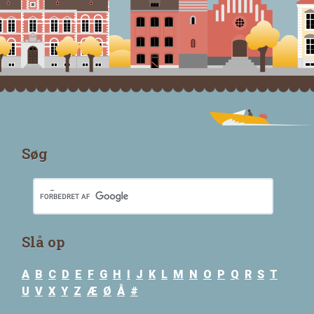
Søg
Slå op
A
B
C
D
E
F
G
H
I
J
K
L
M
N
O
P
Q
R
S
T
U
V
X
Y
Z
Æ
Ø
Å
#