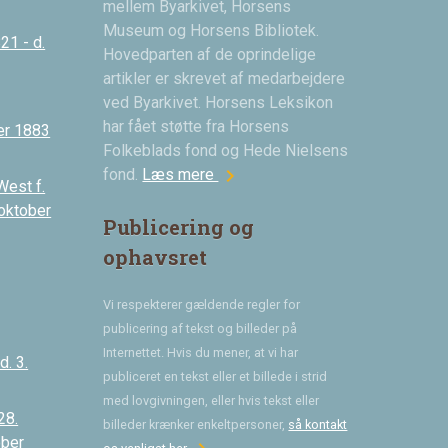
mellem Byarkivet, Horsens
Museum og Horsens Bibliotek.
21 - d.
Hovedparten af de oprindelige
artikler er skrevet af medarbejdere
ved Byarkivet. Horsens Leksikon
har fået støtte fra Horsens
er 1883
Folkeblads fond og Hede Nielsens
chevron_right
fond.
Læs mere
West f.
 oktober
Publicering og
ophavsret
Vi respekterer gældende regler for
publicering af tekst og billeder på
Internettet. Hvis du mener, at vi har
. 3.
publiceret en tekst eller et billede i strid
med lovgivningen, eller hvis tekst eller
28.
billeder krænker enkeltpersoner,
så kontakt
ober