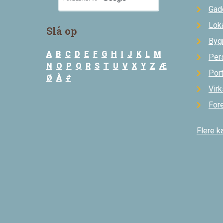
Gad
Loka
Slå op
Byg
A
B
C
D
E
F
G
H
I
J
K
L
M
Per
N
O
P
Q
R
S
T
U
V
X
Y
Z
Æ
Por
Ø
Å
#
Vir
For
Flere k