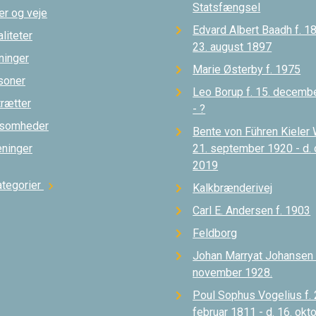
Statsfængsel
er og veje
Edvard Albert Baadh f. 18
liteter
23. august 1897
ninger
Marie Østerby f. 1975
soner
Leo Borup f. 15. decemb
trætter
- ?
ksomheder
Bente von Führen Kieler 
eninger
21. september 1920 - d.
2019
ategorier
chevron_right
Kalkbrænderivej
Carl E. Andersen f. 1903
Feldborg
Johan Marryat Johansen d
november 1928.
Poul Sophus Vogelius f. 
februar 1811 - d. 16. okt