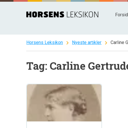
Spring
til
Forsi
indhold
chevron_right
chevron_right
Horsens Leksikon
Nyeste artikler
Carline 
Tag: Carline Gertru