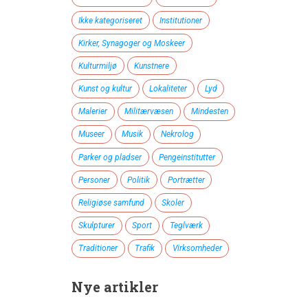
Ikke kategoriseret
Institutioner
Kirker, Synagoger og Moskeer
Kulturmiljø
Kunstnere
Kunst og kultur
Lokaliteter
Lyd
Malerier
Militærvæsen
Mindesten
Museer
Musik
Nekrolog
Parker og pladser
Pengeinstitutter
Personer
Politik
Portrætter
Religiøse samfund
Skoler
Skulpturer
Sport
Teglværk
Traditioner
Trafik
Virksomheder
Nye artikler