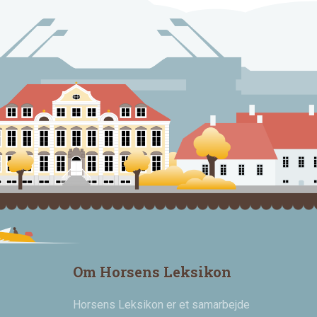
Om Horsens Leksikon
Horsens Leksikon er et samarbejde