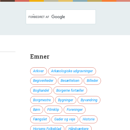
Emner
Arkiver
Arkæologiske udgravninger
Begivenheder
Besættelsen
Billeder
Boghandel
Borgerne fortæller
Borgmestre
Bygninger
Byvandring
Børn
Filmklip
Foreninger
Fængslet
Gader og veje
Historie
Horsens Folkeblad
Håndværkere