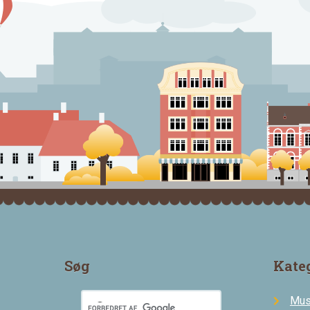
Søg
Kate
Mus