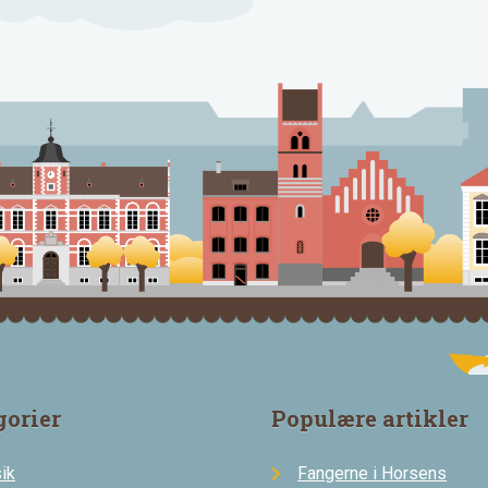
gorier
Populære artikler
ik
Fangerne i Horsens