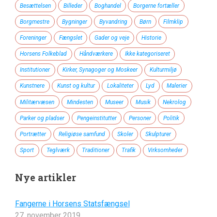
Besættelsen
Billeder
Boghandel
Borgerne fortæller
Borgmestre
Bygninger
Byvandring
Børn
Filmklip
Foreninger
Fængslet
Gader og veje
Historie
Horsens Folkeblad
Håndværkere
Ikke kategoriseret
Institutioner
Kirker, Synagoger og Moskeer
Kulturmiljø
Kunstnere
Kunst og kultur
Lokaliteter
Lyd
Malerier
Militærvæsen
Mindesten
Museer
Musik
Nekrolog
Parker og pladser
Pengeinstitutter
Personer
Politik
Portrætter
Religiøse samfund
Skoler
Skulpturer
Sport
Teglværk
Traditioner
Trafik
Virksomheder
Nye artikler
Fangerne i Horsens Statsfængsel
27. november 2019