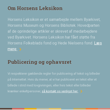
Om Horsens Leksikon
Horsens Leksikon er et samarbejde mellem Byarkivet,
Horsens Museum og Horsens Bibliotek. Hovedparten
af de oprindelige artikler er skrevet af medarbejdere
ved Byarkivet. Horsens Leksikon har fået støtte fra
Horsens Folkeblads fond og Hede Nielsens fond.
Læs
chevron_right
mere
Publicering og ophavsret
Vi respekterer gældende regler for publicering af tekst og billeder
på Internettet. Hvis du mener, at vi har publiceret en tekst eller et
billede i strid med lovgivningen, eller hvis tekst eller billeder
chevron_right
krænker enkeltpersoner,
så kontakt os venligst her