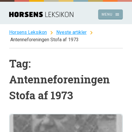
Spring
til
menu
MENU
indhold
chevron_right
chevron_right
Horsens Leksikon
Nyeste artikler
Antenneforeningen Stofa af 1973
Tag:
Antenneforeningen
Stofa af 1973