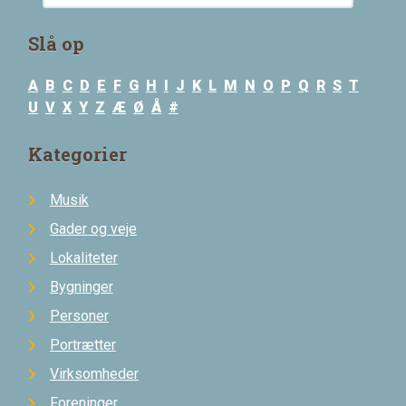
Slå op
A
B
C
D
E
F
G
H
I
J
K
L
M
N
O
P
Q
R
S
T
U
V
X
Y
Z
Æ
Ø
Å
#
Kategorier
Musik
Gader og veje
Lokaliteter
Bygninger
Personer
Portrætter
Virksomheder
Foreninger