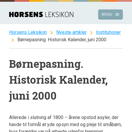
Spring
til
menu
MENU
indhold
chevron_right
chevron_right
Horsens Leksikon
Nyeste artikler
Institutioner
chevron_right
Børnepasning. Historisk Kalender, juni 2000
Børnepasning.
Historisk Kalender,
juni 2000
Allerede i slutning af 1800 – årene opstod asyler, der
havde til formål at yde opsyn med og pleje til småbørn,
hvis forældre var på arbejde udenfor hjemmet.