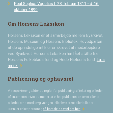
Poul Sophus Vogelius f. 28. februar 1811 - d. 16.
oktober 1899
Om Horsens Leksikon
Horsens Leksikon er et samarbejde mellem Byarkivet,
Horsens Museum og Horsens Bibliotek. Hovedparten
af de oprindelige artikler er skrevet af medarbejdere
ved Byarkivet. Horsens Leksikon har fået støtte fra
Horsens Folkeblads fond og Hede Nielsens fond.
Læs
chevron_right
mere
Publicering og ophavsret
Vi respekterer gældende regler for publicering af tekst og billeder
på Internettet. Hvis du mener, at vi har publiceret en tekst eller et
billede i strid med lovgivningen, eller hvis tekst eller billeder
chevron_right
krænker enkeltpersoner,
så kontakt os venligst her