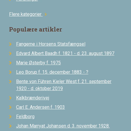
Flere kategorier
chevron_right
Populære artikler
Fangerne i Horsens Statsfængsel
Edvard Albert Baadh f. 1821 - d. 23. august 1897
Marie Østerby f. 1975
Leo Borup f. 15. december 1883 - ?
Bente von Führen Kieler West f. 21. september
1920 - d. oktober 2019
Kalkbrænderivej
Carl E. Andersen f. 1903
Feldborg
Johan Marryat Johansen d. 3. november 1928.