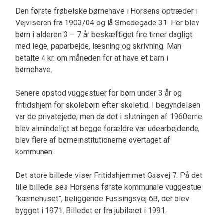
Den første frøbelske børnehave i Horsens optræder i
Vejviseren fra 1903/04 og lå Smedegade 31. Her blev
børn i alderen 3 – 7 år beskæftiget fire timer dagligt
med lege, paparbejde, læsning og skrivning. Man
betalte 4 kr. om måneden for at have et barn i
børnehave.
Senere opstod vuggestuer for børn under 3 år og
fritidshjem for skolebørn efter skoletid. I begyndelsen
var de privatejede, men da det i slutningen af 1960erne
blev almindeligt at begge forældre var udearbejdende,
blev flere af børneinstitutionerne overtaget af
kommunen.
Det store billede viser Fritidshjemmet Gasvej 7. På det
lille billede ses Horsens første kommunale vuggestue
“kærnehuset”, beliggende Fussingsvej 6B, der blev
bygget i 1971. Billedet er fra jubilæet i 1991.