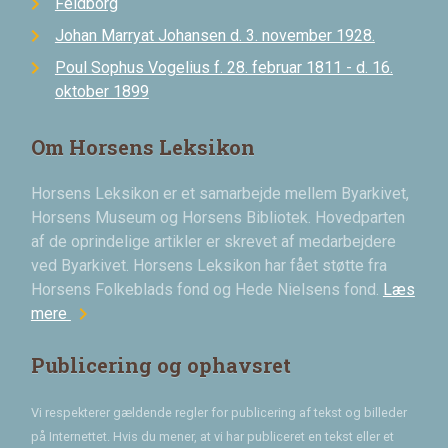
Feldborg
Johan Marryat Johansen d. 3. november 1928.
Poul Sophus Vogelius f. 28. februar 1811 - d. 16.
oktober 1899
Om Horsens Leksikon
Horsens Leksikon er et samarbejde mellem Byarkivet,
Horsens Museum og Horsens Bibliotek. Hovedparten
af de oprindelige artikler er skrevet af medarbejdere
ved Byarkivet. Horsens Leksikon har fået støtte fra
Horsens Folkeblads fond og Hede Nielsens fond.
Læs
chevron_right
mere
Publicering og ophavsret
Vi respekterer gældende regler for publicering af tekst og billeder
på Internettet. Hvis du mener, at vi har publiceret en tekst eller et