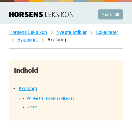
Spring
til
menu
MENU
indhold
chevron_right
chevron_right
Horsens Leksikon
Nyeste artikler
Lokaliteter
chevron_right
chevron_right
Bygninger
Axelborg
Indhold
Axelborg
Artikler fra Horsens Folkeblad
Kilder: