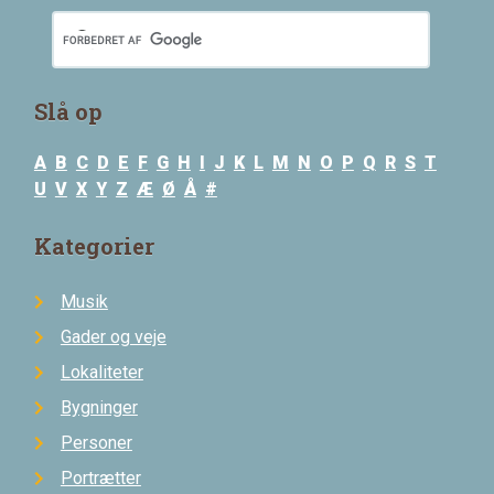
Slå op
A
B
C
D
E
F
G
H
I
J
K
L
M
N
O
P
Q
R
S
T
U
V
X
Y
Z
Æ
Ø
Å
#
Kategorier
Musik
Gader og veje
Lokaliteter
Bygninger
Personer
Portrætter