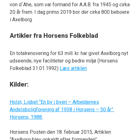
von d´Ahe, som var formand for A.A.B. fra 1945 og cirka
20 år frem. I dag primo 2019 bor der cirka 800 beboere
i Axelborg.
Artikler fra Horsens Folkeblad
En totalrenovering for 63 mill. kr. har givet Axelborg nyt
udseende, nye faciliteter og bedre miljø (Horsens
Folkeblad 31.01.1992)
Læs artiklen
Kilder:
Holst, Lisbet “En by i byen – Arbejdernes
Andelsboligforening af 1938 i Horsens – 50 år”.
Horsens, 1988.
Horsens Posten den 18. februar 2015, Artiklen
“Axelborg blev opkaldt efter formanden”.