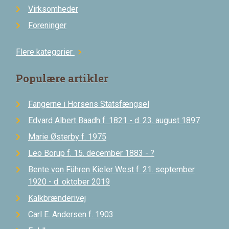
Virksomheder
Foreninger
Flere kategorier
chevron_right
Populære artikler
Fangerne i Horsens Statsfængsel
Edvard Albert Baadh f. 1821 - d. 23. august 1897
Marie Østerby f. 1975
Leo Borup f. 15. december 1883 - ?
Bente von Führen Kieler West f. 21. september
1920 - d. oktober 2019
Kalkbrænderivej
Carl E. Andersen f. 1903