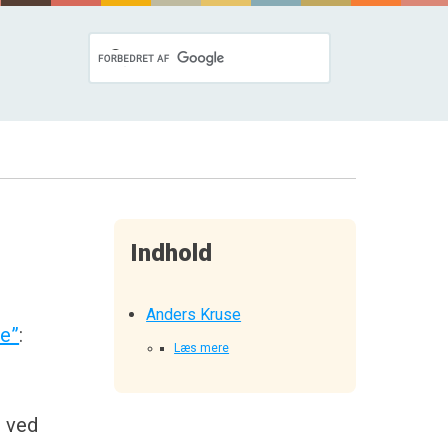
Indhold
Anders Kruse
ie”
:
Læs mere
e ved