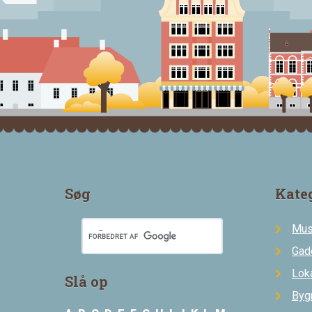
Søg
Kate
Mus
Gad
Loka
Slå op
Byg