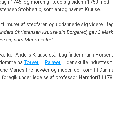
edag i 1746, og moren giftede sig siden i 1750 med
stensen Stobberup, som antog navnet Kruuse.
til murer af stedfaren og uddannede sig videre i fag
nders Christensen Kruuse sin Borgered, gav 3 Mark 
nære sig som Muurmester
”.
ærker Anders Kruuse står bag finder man i Horsen
endomme på
Torvet
–
Palæet
– der skulle indrettes ti
iane Maries fire nevøer og niecer, der kom til Danm
t foregik under ledelse af professor Harsdorff i 178