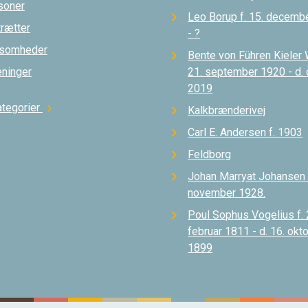
soner
Leo Borup f. 15. decemb
trætter
- ?
ksomheder
Bente von Führen Kieler 
eninger
21. september 1920 - d.
2019
ategorier
chevron_right
Kalkbrænderivej
Carl E. Andersen f. 1903
Feldborg
Johan Marryat Johansen d
november 1928.
Poul Sophus Vogelius f. 
februar 1811 - d. 16. okt
1899