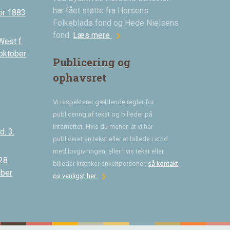
har fået støtte fra Horsens
er 1883
Folkeblads fond og Hede Nielsens
chevron_right
fond.
Læs mere
West f.
 oktober
Publicering og
ophavsret
Vi respekterer gældende regler for
publicering af tekst og billeder på
Internettet. Hvis du mener, at vi har
. 3.
publiceret en tekst eller et billede i strid
med lovgivningen, eller hvis tekst eller
28.
billeder krænker enkeltpersoner,
så kontakt
ober
chevron_right
os venligst her