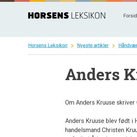
Spring
til
Forsi
indhold
chevron_right
chevron_right
Horsens Leksikon
Nyeste artikler
Håndvær
Anders K
Om Anders Kruuse skriver 
Anders Kruuse blev født i 
handelsmand Christen Kruu