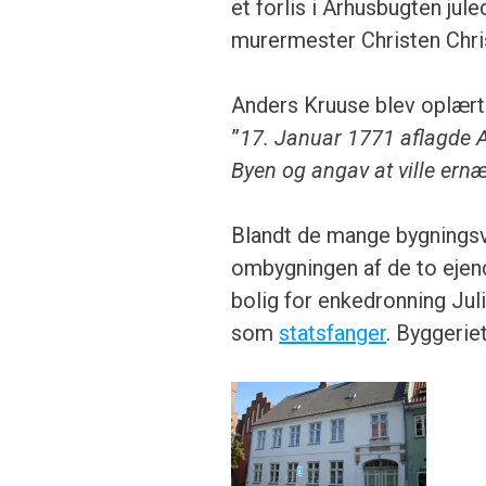
et forlis i Århusbugten jul
murermester Christen Chri
Anders Kruuse blev oplært 
”
17. Januar 1771 aflagde A
Byen og angav at ville er
Blandt de mange bygningsv
ombygningen af de to ej
bolig for enkedronning Jul
som
statsfanger
. Byggerie