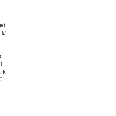
et.
til
s
l
ark
0.