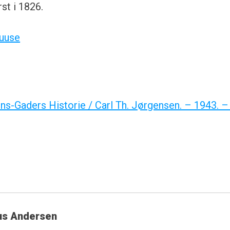
st i 1826.
uuse
s-Gaders Historie / Carl Th. Jørgensen. – 1943. –
us Andersen