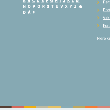
A
B
C
D
E
F
G
H
I
J
K
L
M
Per
N
O
P
Q
R
S
T
U
V
X
Y
Z
Æ
Por
Ø
Å
#
Vir
For
Flere k