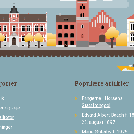
gorier
Populære artikler
ik
Fangerne i Horsens
Statsfængsel
er og veje
Edvard Albert Baadh f. 18
liteter
23. august 1897
ninger
Marie Østerby f. 1975