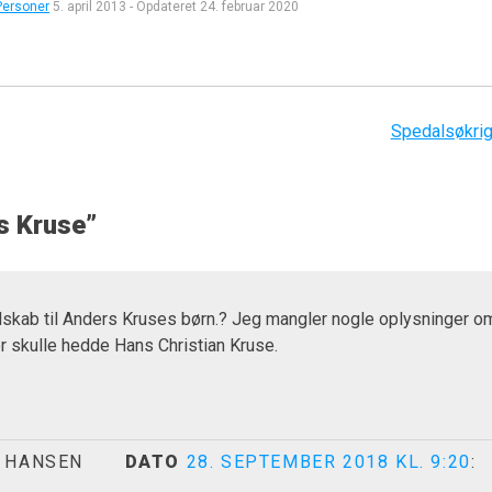
Personer
5. april 2013
-
Opdateret
24. februar 2020
Spedalsøkri
s Kruse
”
dskab til Anders Kruses børn.? Jeg mangler nogle oplysninger o
r skulle hedde Hans Christian Kruse.
 HANSEN
DATO
28. SEPTEMBER 2018 KL. 9:20
: