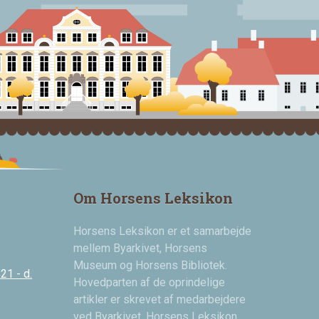
Om Horsens Leksikon
Horsens Leksikon er et samarbejde
mellem Byarkivet, Horsens
Museum og Horsens Bibliotek.
21 - d.
Hovedparten af de oprindelige
artikler er skrevet af medarbejdere
ved Byarkivet. Horsens Leksikon